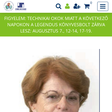
0
FIGYELEM: TECHNIKAI OKOK MIATT A KÖVETKEZŐ
NAPOKON A LEGENDUS KÖNYVESBOLT ZÁRVA
LESZ: AUGUSZTUS 7., 12-14, 17-19.