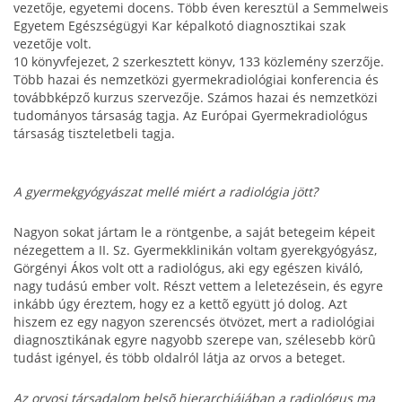
vezetője, egyetemi docens. Több éven keresztül a Semmelweis
Egyetem Egészségügyi Kar képalkotó diagnosztikai szak
vezetője volt.
10 könyvfejezet, 2 szerkesztett könyv, 133 közlemény szerzője.
Több hazai és nemzetközi gyermekradiológiai konferencia és
továbbképző kurzus szervezője. Számos hazai és nemzetközi
tudományos társaság tagja. Az Európai Gyermekradiológus
társaság tiszteletbeli tagja.
A gyermekgyógyászat mellé miért a radiológia jött?
Nagyon sokat jártam le a röntgenbe, a saját betegeim képeit
nézegettem a II. Sz. Gyermekklinikán voltam gyerekgyógyász,
Görgényi Ákos volt ott a radiológus, aki egy egészen kiváló,
nagy tudású ember volt. Részt vettem a leletezésein, és egyre
inkább úgy éreztem, hogy ez a kettõ együtt jó dolog. Azt
hiszem ez egy nagyon szerencsés ötvözet, mert a radiológiai
diagnosztikának egyre nagyobb szerepe van, szélesebb körû
tudást igényel, és több oldalról látja az orvos a beteget.
Az orvosi társadalom belsõ hierarchiájában a radiológus ma