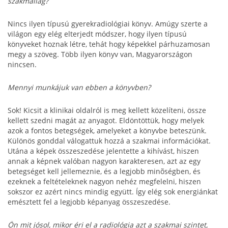
szakmailag?
Nincs ilyen típusú gyerekradiológiai könyv. Amúgy szerte a
világon egy elég elterjedt módszer, hogy ilyen típusú
könyveket hoznak létre, tehát hogy képekkel párhuzamosan
megy a szöveg. Több ilyen könyv van, Magyarországon
nincsen.
Mennyi munkájuk van ebben a könyvben?
Sok! Kicsit a klinikai oldalról is meg kellett közelíteni, össze
kellett szedni magát az anyagot. Eldöntöttük, hogy melyek
azok a fontos betegségek, amelyeket a könyvbe beteszünk.
Különös gonddal válogattuk hozzá a szakmai információkat.
Utána a képek összeszedése jelentette a kihívást, hiszen
annak a képnek valóban nagyon karakteresen, azt az egy
betegséget kell jellemeznie, és a legjobb minõségben, és
ezeknek a feltételeknek nagyon nehéz megfelelni, hiszen
sokszor ez azért nincs mindig együtt. Így elég sok energiánkat
emésztett fel a legjobb képanyag összeszedése.
Ön mit jósol, mikor éri el a radiológia azt a szakmai szintet,