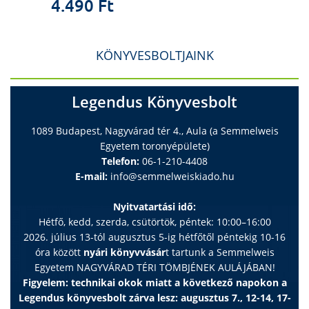
4.490 Ft
KÖNYVESBOLTJAINK
Legendus Könyvesbolt
1089 Budapest, Nagyvárad tér 4., Aula (a Semmelweis
Egyetem toronyépülete)
Telefon:
06-1-210-4408
E-mail:
info@semmelweiskiado.hu
Nyitvatartási idő:
Hétfő, kedd, szerda, csütörtök, péntek: 10:00–16:00
2026. július 13-tól augusztus 5-ig hétfőtől péntekig 10-16
óra között
nyári könyvvásár
t tartunk a Semmelweis
Egyetem NAGYVÁRAD TÉRI TÖMBJÉNEK AULÁJÁBAN!
Figyelem: technikai okok miatt a következő napokon a
Legendus könyvesbolt zárva lesz: augusztus 7., 12-14, 17-