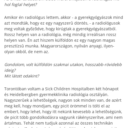
hol foglal helyet?
Amikor én radiológus lettem, akkor - a gyerekgyógyászok mind
azt mondták, hogy ez egy nagyszerû döntés, - a radiológusok
meg voltak gyõzõdve, hogy kirúgtak a gyerekgyógyászatból.
Rossz helyen van a radiológia, még mindig irreálisan rossz
helyen van. Én azt hiszem külföldön ez egy nagyon magas
presztízsû munka. Magyarországon, nyilván anyagi, ilyen-
olyan okból, de nem az.
Gondolom, volt külföldön szakmai utakon, hosszabb-rövidebb
ideig?
Mit látott odakint?
Torontóban voltam a Sick Children Hospitalben két hónapot
és Heidelbergben gyermekklinika radiológia osztályán.
Nagyszerûek a lehetõségek, nagyon sok minden van, de azért
meg kell, hogy mondjam, egy picit örömmel is tölti el az
embert, hogy lehet, hogy itt nekünk kevesebb a lehetõségünk,
de picit több gondolkodásra vagyunk rákényszerítve, ami nem
ártalmas. Tehát nem tudjuk azonnal az összes technikán