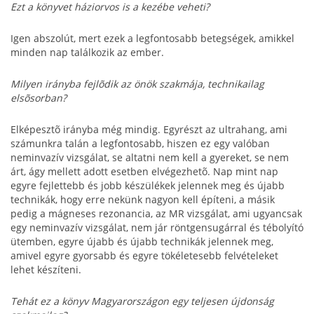
Ezt a könyvet háziorvos is a kezébe veheti?
Igen abszolút, mert ezek a legfontosabb betegségek, amikkel
minden nap találkozik az ember.
Milyen irányba fejlõdik az önök szakmája, technikailag
elsõsorban?
Elképesztõ irányba még mindig. Egyrészt az ultrahang, ami
számunkra talán a legfontosabb, hiszen ez egy valóban
neminvazív vizsgálat, se altatni nem kell a gyereket, se nem
árt, ágy mellett adott esetben elvégezhetõ. Nap mint nap
egyre fejlettebb és jobb készülékek jelennek meg és újabb
technikák, hogy erre nekünk nagyon kell építeni, a másik
pedig a mágneses rezonancia, az MR vizsgálat, ami ugyancsak
egy neminvazív vizsgálat, nem jár röntgensugárral és tébolyító
ütemben, egyre újabb és újabb technikák jelennek meg,
amivel egyre gyorsabb és egyre tökéletesebb felvételeket
lehet készíteni.
Tehát ez a könyv Magyarországon egy teljesen újdonság