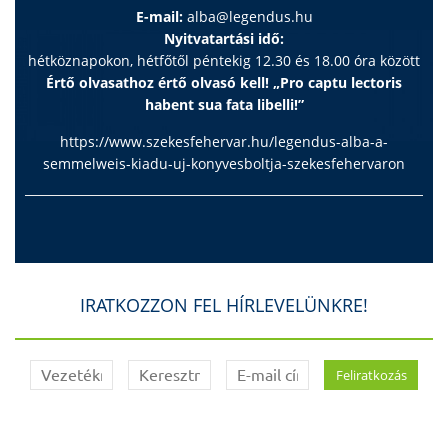
E-mail:
alba@legendus.hu
Nyitvatartási idő:
hétköznapokon, hétfőtől péntekig 12.30 és 18.00 óra között
Értő olvasathoz értő olvasó kell! „Pro captu lectoris
habent sua fata libelli!”
https://www.szekesfehervar.hu/legendus-alba-a-
semmelweis-kiadu-uj-konyvesboltja-szekesfehervaron
IRATKOZZON FEL HÍRLEVELÜNKRE!