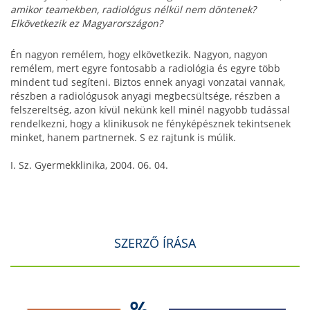
amikor teamekben, radiológus nélkül nem döntenek?
Elkövetkezik ez Magyarországon?
Én nagyon remélem, hogy elkövetkezik. Nagyon, nagyon
remélem, mert egyre fontosabb a radiológia és egyre több
mindent tud segíteni. Biztos ennek anyagi vonzatai vannak,
részben a radiológusok anyagi megbecsültsége, részben a
felszereltség, azon kívül nekünk kell minél nagyobb tudással
rendelkezni, hogy a klinikusok ne fényképésznek tekintsenek
minket, hanem partnernek. S ez rajtunk is múlik.
I. Sz. Gyermekklinika, 2004. 06. 04.
SZERZŐ ÍRÁSA
%