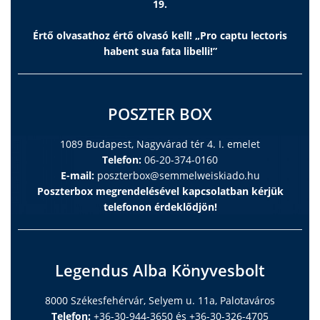
19.
Értő olvasathoz értő olvasó kell! „Pro captu lectoris
habent sua fata libelli!”
POSZTER BOX
1089 Budapest, Nagyvárad tér 4. I. emelet
Telefon:
06-20-374-0160
E-mail:
poszterbox@semmelweiskiado.hu
Poszterbox megrendelésével kapcsolatban kérjük
telefonon érdeklődjön!
Legendus Alba Könyvesbolt
8000 Székesfehérvár, Selyem u. 11a, Palotaváros
Telefon:
+36-30-944-3650 és +36-30-326-4705