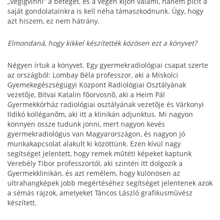
„végigvinni” a beteget, és a végén kijön valami, hanem picit a
saját gondolatainkra is kell néha támaszkodnunk. Úgy, hogy
azt hiszem, ez nem hátrány.
Elmondaná, hogy kikkel készítették közösen ezt a könyvet?
Négyen írtuk a könyvet. Egy gyermekradiológiai csapat szerte
az országból: Lombay Béla professzor, aki a Miskolci
Gyemekegészségügyi Központ Radiológiai Osztályának
vezetõje, Bitvai Katalin fõorvosnõ, aki a Heim Pál
Gyermekkórház radiológiai osztályának vezetõje és Várkonyi
Ildikó kolléganõm, aki itt a klinikán adjunktus. Mi nagyon
könnyen össze tudunk jönni, mert nagyon kevés
gyermekradiológus van Magyarországon, és nagyon jó
munkakapcsolat alakult ki közöttünk. Ezen kívül nagy
segítséget jelentett, hogy remek mûtéti képeket kaptunk
Verebély Tibor professzortól, aki szintén itt dolgozik a
Gyermekklinikán, és azt remélem, hogy különösen az
ultrahangképek jobb megértéséhez segítséget jelentenek azok
a sémás rajzok, amelyeket Táncos László grafikusmûvész
készített.