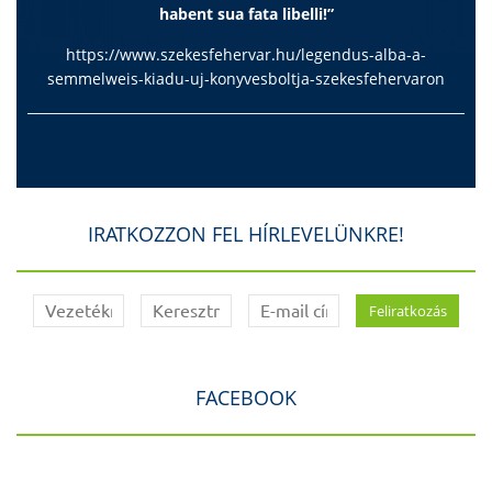
habent sua fata libelli!”
https://www.szekesfehervar.hu/legendus-alba-a-
semmelweis-kiadu-uj-konyvesboltja-szekesfehervaron
IRATKOZZON FEL HÍRLEVELÜNKRE!
FACEBOOK