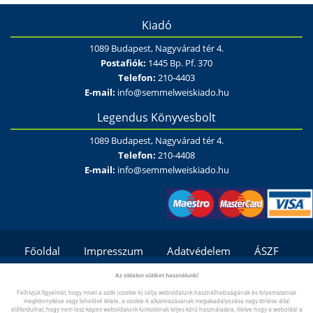
Kiadó
1089 Budapest, Nagyvárad tér 4.
Postafiók:
1445 Bp. Pf. 370
Telefon:
210-4403
E-mail:
info@semmelweiskiado.hu
Legendus Könyvesbolt
1089 Budapest, Nagyvárad tér 4.
Telefon:
210-4408
E-mail:
info@semmelweiskiado.hu
Főoldal
Impresszum
Adatvédelem
ÁSZF
Fizetési és szállítási feltételek/módok
Kapcsolat
Az oldalon sütiket használunk!
Felhívjuk figyelmét, hogy mivel a sütik (cookie-k) célja weboldalunk használhatóságának és folyamatainak
Gyík/Súgó
megkönnyítése vagy lehetővé tétele, a cookie-k alkalmazásának megakadályozása vagy törlése által
előfordulhat, hogy nem lesz képes weboldalunk funkcióinak teljes körű használatára, illetve hogy a weboldal a