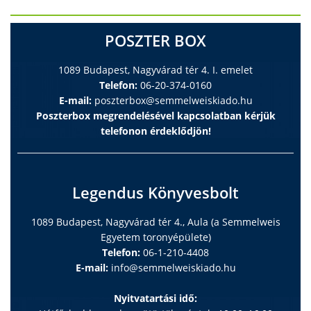
Csecsemõkori funkcionális gastrointestinalis
kórképek kezelése korszerû összetételû
anyatejpótló tápszerrel
POSZTER BOX
358
Arató András dr.
ESETISMERTETÉS
1089 Budapest, Nagyvárad tér 4. I. emelet
A kényszerbetegség és a testdiszmorfiás zavar
Telefon:
06-20-374-0160
Dochnal Roberta dr., Pintér Sarolta dr.,
E-mail:
poszterbox@semmelweiskiado.hu
360
Poszterbox megrendelésével kapcsolatban kérjük
Szűcs Szabina dr., Vetró Ágnes dr.
telefonon érdeklődjön!
VISSZAEMLÉKEZÉS
Egy orvos az örökkévalóságnak –
Visszaemlékezés Waltner Károlyra
363
Hencz Péter dr.
Legendus Könyvesbolt
TALLÓZÓ
A tüdõ érintettségének alacsony elõfordulása
1089 Budapest, Nagyvárad tér 4., Aula (a Semmelweis
IBD-s gyermekekben
Egyetem toronyépülete)
Czeller Dániel 316
Telefon:
06-1-210-4408
Praeadolescens korú gyermekek acne vulgarisa:
E-mail:
info@semmelweiskiado.hu
ajánlások az értékelésre
332
Harangi Ferenc dr.
Nyitvatartási idő: