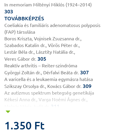
In memoriam Miltényi Miklós (1924–2014)
303
TOVÁBBKÉPZÉS
Coeliakia és familiáris adenomatosus polyposis
(FAP) társulása
Boros Kriszta, Vojnisek Zsuzsanna dr.,
Szabados Katalin dr., Vörös Péter dr.,
Lestár Béla dr., Lásztity Natália dr.,
305
Veres Gábor dr.
Reaktív arthritis – Reiter-szindróma
307
Györgyi Zoltán dr., Dérfalvi Beáta dr.
A varicella és a leukaemia egymásra hatása
309
Szikszay Orsolya dr., Kovács Gábor dr.
Az autizmus spektrum betegség genetikája
Kékesi Anna dr., Varga Noémi Ágnes dr.,
311
Molnár Mária Judit dr.
KUTATÓI LABORSAROK
A gastrointestinalis traktus mikrobiom
1.350 Ft
meghatározása