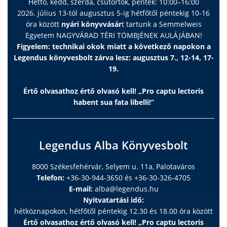
Hétfő, kedd, szerda, csütörtök, péntek: 10:00–16:00
2026. július 13-tól augusztus 5-ig hétfőtől péntekig 10-16
óra között
nyári könyvvásár
t tartunk a Semmelweis
Egyetem NAGYVÁRAD TÉRI TÖMBJÉNEK AULÁJÁBAN!
Figyelem: technikai okok miatt a következő napokon a
Legendus könyvesbolt zárva lesz: augusztus 7., 12-14, 17-
19.
Értő olvasathoz értő olvasó kell! „Pro captu lectoris
habent sua fata libelli!”
Legendus Alba Könyvesbolt
8000 Székesfehérvár, Selyem u. 11a, Palotaváros
Telefon:
+36-30-944-3650 és +36-30-326-4705
E-mail:
alba@legendus.hu
Nyitvatartási idő:
hétköznapokon, hétfőtől péntekig 12.30 és 18.00 óra között
Értő olvasathoz értő olvasó kell! „Pro captu lectoris