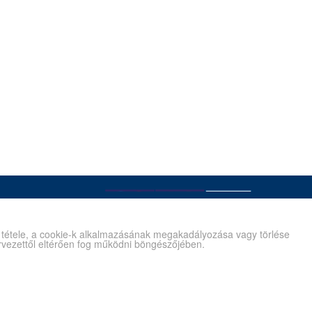
é tétele, a cookie-k alkalmazásának megakadályozása vagy törlése
tervezettől eltérően fog működni böngészőjében.
Kapcsolat
Gyík/Súgó