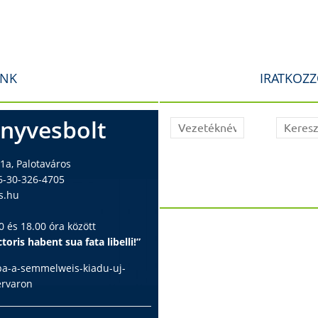
INK
IRATKOZZ
nyvesbolt
1a, Palotaváros
6-30-326-4705
s.hu
 és 18.00 óra között
toris habent sua fata libelli!”
ba-a-semmelweis-kiadu-uj-
ervaron