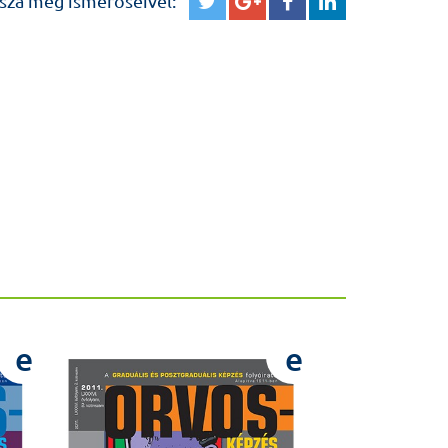
sza meg ismerőseivel:
e
e