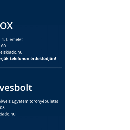
BOX
4. I. emelet
160
iskiado.hu
rjük telefonon érdeklődjön!
vesbolt
elweis Egyetem toronyépülete)
408
iado.hu