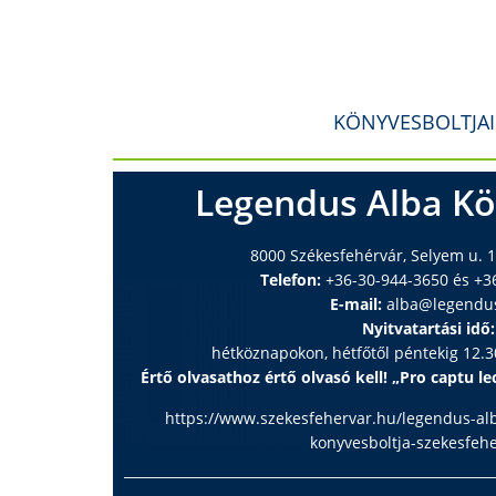
KÖNYVESBOLTJA
Legendus Alba Kö
8000 Székesfehérvár, Selyem u. 1
Telefon:
+36-30-944-3650 és +3
E-mail:
alba@legendu
Nyitvatartási idő:
hétköznapokon, hétfőtől péntekig 12.30
Értő olvasathoz értő olvasó kell! „Pro captu lec
https://www.szekesfehervar.hu/legendus-al
konyvesboltja-szekesfeh