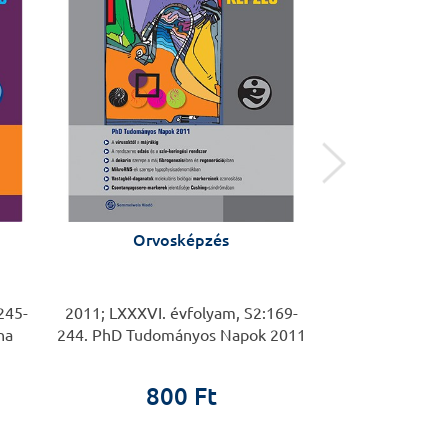
Orvosképzés
Orvos
245-
2011; LXXXVI. évfolyam, S2:169-
2011; LXXXVI. év
na
244. PhD Tudományos Napok 2011
Orvos-, F
Gyógyszerésztu
Konfe
800 Ft