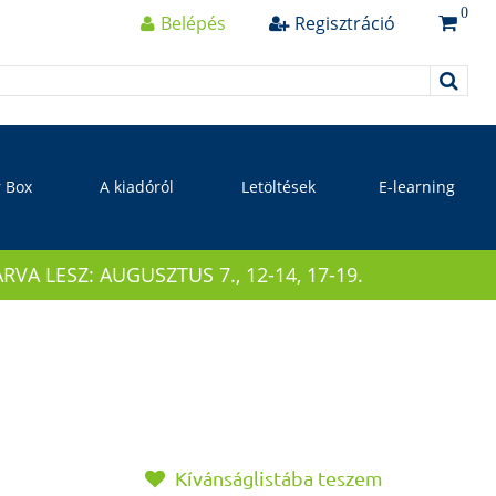
0
Belépés
Regisztráció
r Box
A kiadóról
Letöltések
E-learning
 LESZ: AUGUSZTUS 7., 12-14, 17-19.
Kívánságlistába teszem