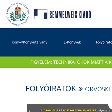
Könyv/Könyvutalvány
E-Könyvek
Folyóirat
FIGYELEM: TECHNIKAI OKOK MIATT A 
FOLYÓIRATOK
ORVOSKÉ