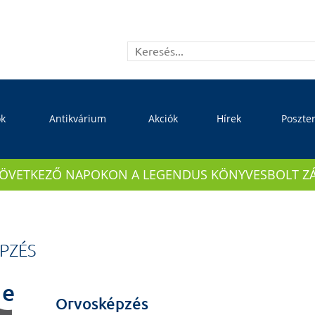
ok
Antikvárium
Akciók
Hírek
Poszte
KÖVETKEZŐ NAPOKON A LEGENDUS KÖNYVESBOLT ZÁRVA
PZÉS
e
Orvosképzés