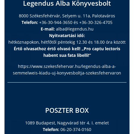
Legendus Alba Könyvesbolt
8000 Székesfehérvár, Selyem u. 11a, Palotaváros
Telefon:
+36-30-944-3650 és +36-30-326-4705
E-mail:
alba@legendus.hu
Nyitvatartási idő:
hétköznapokon, hétfőtől péntekig 12.30 és 18.00 óra között
Értő olvasathoz értő olvasó kell! „Pro captu lectoris
habent sua fata libelli!”
https://www.szekesfehervar.hu/legendus-alba-a-
semmelweis-kiadu-uj-konyvesboltja-szekesfehervaron
POSZTER BOX
1089 Budapest, Nagyvárad tér 4. I. emelet
Telefon:
06-20-374-0160