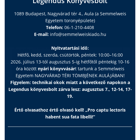
Legendus Könyvesbolt
Vissza a jövõbe? – küszöbön a poszt-antibiotikus éra
61
Karoliny Anna dr.
1089 Budapest, Nagyvárad tér 4., Aula (a Semmelweis
ÉVFORDULÓ
Egyetem toronyépülete)
A Piros Orr Bohócdoktorok Alapítvány
Telefon:
06-1-210-4408
62
20 éve gyógyít a nevetés erejével
E-mail:
info@semmelweiskiado.hu
KÉPZŐMMVÉSZET
Nyitvatartási idő:
Télen is Balaton: Borsos Miklós Tihanyban
Hétfő, kedd, szerda, csütörtök, péntek: 10:00–16:00
63
Szalay Ágnes
2026. július 13-tól augusztus 5-ig hétfőtől péntekig 10-16
óra között
nyári könyvvásár
t tartunk a Semmelweis
Egyetem NAGYVÁRAD TÉRI TÖMBJÉNEK AULÁJÁBAN!
Figyelem: technikai okok miatt a következő napokon a
Legendus könyvesbolt zárva lesz: augusztus 7., 12-14, 17-
19.
Értő olvasathoz értő olvasó kell! „Pro captu lectoris
habent sua fata libelli!”