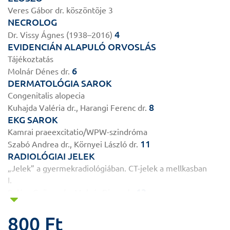
Veres Gábor dr. köszöntõje 3
NECROLOG
4
Dr. Vissy Ágnes (1938–2016)
EVIDENCIÁN ALAPULÓ ORVOSLÁS
Tájékoztatás
6
Molnár Dénes dr.
DERMATOLÓGIA SAROK
Congenitalis alopecia
8
Kuhajda Valéria dr., Harangi Ferenc dr.
EKG SAROK
Kamrai praeexcitatio/WPW-szindróma
11
Szabó Andrea dr., Környei László dr.
RADIOLÓGIAI JELEK
„Jelek” a gyermekradiológiában. CT-jelek a mellkasban
I.
13
Balázs György dr., Molnár Diana dr.
ANYAGCSERE SAROK
Biotinidázhiány
800 Ft
14
Zsidegh Petra dr.