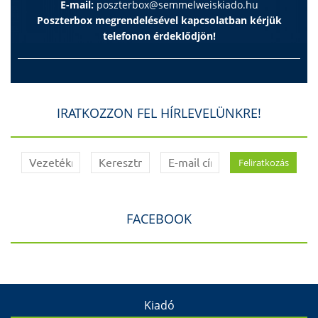
E-mail:
poszterbox@semmelweiskiado.hu
Poszterbox megrendelésével kapcsolatban kérjük
telefonon érdeklődjön!
IRATKOZZON FEL HÍRLEVELÜNKRE!
FACEBOOK
Kiadó