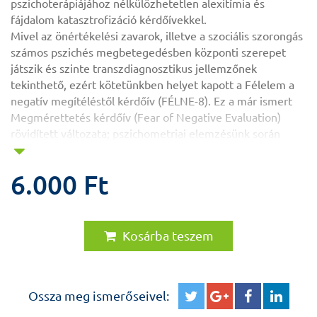
pszichoterápiájához nélkülözhetetlen alexitímia és
fájdalom katasztrofizáció kérdőívekkel.
Mivel az önértékelési zavarok, illetve a szociális szorongás
számos pszichés megbetegedésben központi szerepet
játszik és szinte transzdiagnosztikus jellemzőnek
tekinthető, ezért kötetünkben helyet kapott a Félelem a
negatív megítéléstől kérdőív (FÉLNE-8). Ez a már ismert
Megmérettetés kérdőív (Fear of Negative Evaluation)
rövidített változata; pszichometriai elemzésünk során
hazai mintán is valid mérőeszköznek bizonyult a szociális
szorongás gyors és pontos felmérésére.
6.000 Ft
Kosárba teszem
Ossza meg ismerőseivel: