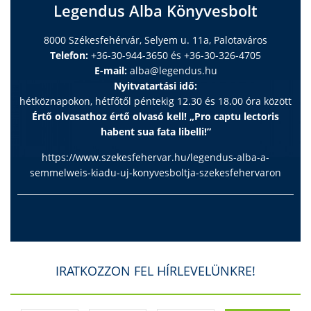
Legendus Alba Könyvesbolt
8000 Székesfehérvár, Selyem u. 11a, Palotaváros
Telefon:
+36-30-944-3650 és +36-30-326-4705
E-mail:
alba@legendus.hu
Nyitvatartási idő:
hétköznapokon, hétfőtől péntekig 12.30 és 18.00 óra között
Értő olvasathoz értő olvasó kell! „Pro captu lectoris
habent sua fata libelli!”
https://www.szekesfehervar.hu/legendus-alba-a-
semmelweis-kiadu-uj-konyvesboltja-szekesfehervaron
IRATKOZZON FEL HÍRLEVELÜNKRE!