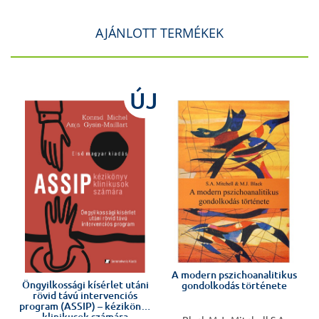
AJÁNLOTT TERMÉKEK
e
ÚJ
ő
A modern pszichoanalitikus
Öngyilkossági kísérlet utáni
gondolkodás története
rövid távú intervenciós
program (ASSIP) – kézikönyv
klinikusok számára