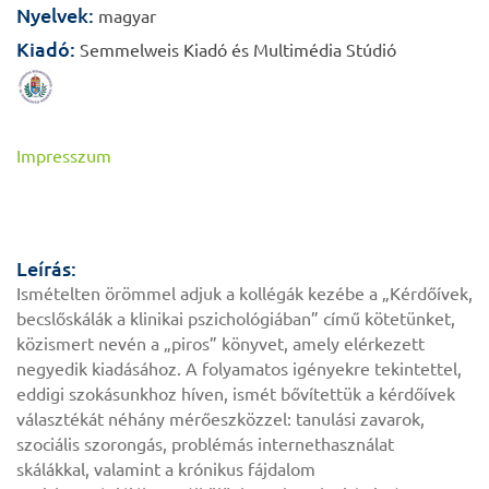
Nyelvek:
magyar
Kiadó:
Semmelweis Kiadó és Multimédia Stúdió
Impresszum
Leírás:
Ismételten örömmel adjuk a kollégák kezébe a „Kérdőívek,
becslőskálák a klinikai pszichológiában” című kötetünket,
közismert nevén a „piros” könyvet, amely elérkezett
negyedik kiadásához. A folyamatos igényekre tekintettel,
eddigi szokásunkhoz híven, ismét bővítettük a kérdőívek
választékát néhány mérőeszközzel: tanulási zavarok,
szociális szorongás, problémás internethasználat
skálákkal, valamint a krónikus fájdalom