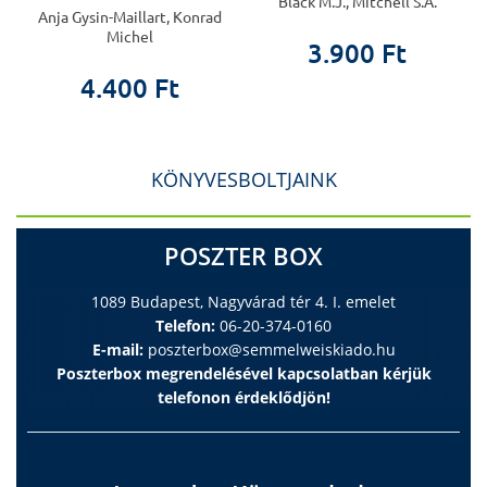
Black M.J., Mitchell S.A.
Anja Gysin-Maillart, Konrad
Michel
3.900 Ft
4.400 Ft
KÖNYVESBOLTJAINK
POSZTER BOX
1089 Budapest, Nagyvárad tér 4. I. emelet
Telefon:
06-20-374-0160
E-mail:
poszterbox@semmelweiskiado.hu
Poszterbox megrendelésével kapcsolatban kérjük
telefonon érdeklődjön!