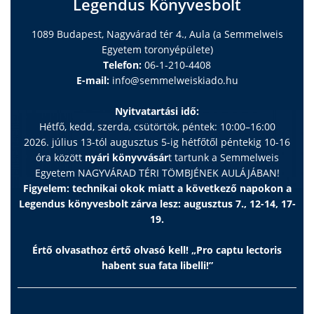
Legendus Könyvesbolt
1089 Budapest, Nagyvárad tér 4., Aula (a Semmelweis
Egyetem toronyépülete)
Telefon:
06-1-210-4408
E-mail:
info@semmelweiskiado.hu
Nyitvatartási idő:
Hétfő, kedd, szerda, csütörtök, péntek: 10:00–16:00
2026. július 13-tól augusztus 5-ig hétfőtől péntekig 10-16
óra között
nyári könyvvásár
t tartunk a Semmelweis
Egyetem NAGYVÁRAD TÉRI TÖMBJÉNEK AULÁJÁBAN!
Figyelem: technikai okok miatt a következő napokon a
Legendus könyvesbolt zárva lesz: augusztus 7., 12-14, 17-
19.
Értő olvasathoz értő olvasó kell! „Pro captu lectoris
habent sua fata libelli!”