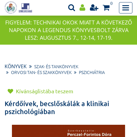
0
FIGYELEM: TECHNIKAI OKOK MIATT A KÖVETKEZŐ
NAPOKON A LEGENDUS KÖNYVESBOLT ZÁRVA
LESZ: AUGUSZTUS 7., 12-14, 17-19.
KÖNYVEK
SZAK- ÉS TANKÖNYVEK
ORVOSI TAN- ÉS SZAKKÖNYVEK
PSZICHIÁTRIA
Kívánságlistába teszem
Kérdőívek, becslőskálák a klinikai
pszichológiában