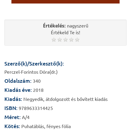
Értékelés:
nagyszerű
Értékeld Te is!
Szerző(k)/Szerkesztő(k):
Perczel-Forintos Dóra(dr.)
Oldalszám:
340
Kiadás éve:
2018
Kiadás:
Negyedik, átdolgozott és bővített kiadás
ISBN:
9789633314425
Méret:
A/4
Kötés:
Puhatáblás, fényes fólia