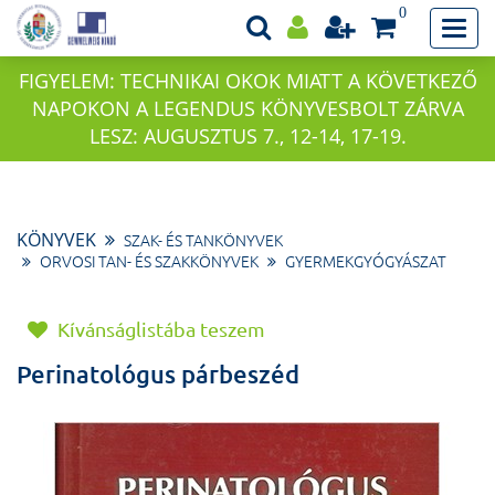
0
FIGYELEM: TECHNIKAI OKOK MIATT A KÖVETKEZŐ
NAPOKON A LEGENDUS KÖNYVESBOLT ZÁRVA
LESZ: AUGUSZTUS 7., 12-14, 17-19.
KÖNYVEK
SZAK- ÉS TANKÖNYVEK
ORVOSI TAN- ÉS SZAKKÖNYVEK
GYERMEKGYÓGYÁSZAT
Kívánságlistába teszem
Perinatológus párbeszéd