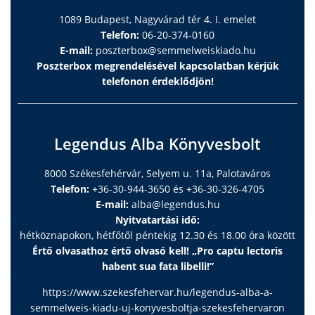
1089 Budapest, Nagyvárad tér 4. I. emelet
Telefon:
06-20-374-0160
E-mail:
poszterbox@semmelweiskiado.hu
Poszterbox megrendelésével kapcsolatban kérjük
telefonon érdeklődjön!
Legendus Alba Könyvesbolt
8000 Székesfehérvár, Selyem u. 11a, Palotaváros
Telefon:
+36-30-944-3650 és +36-30-326-4705
E-mail:
alba@legendus.hu
Nyitvatartási idő:
hétköznapokon, hétfőtől péntekig 12.30 és 18.00 óra között
Értő olvasathoz értő olvasó kell! „Pro captu lectoris
habent sua fata libelli!”
https://www.szekesfehervar.hu/legendus-alba-a-
semmelweis-kiadu-uj-konyvesboltja-szekesfehervaron