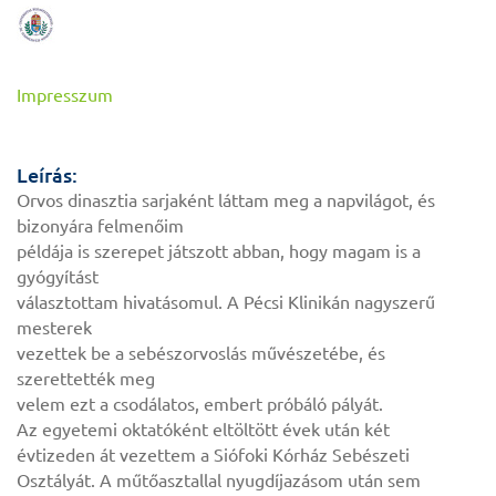
Impresszum
Leírás:
Orvos dinasztia sarjaként láttam meg a napvilágot, és
bizonyára felmenőim
példája is szerepet játszott abban, hogy magam is a
gyógyítást
választottam hivatásomul. A Pécsi Klinikán nagyszerű
mesterek
vezettek be a sebészorvoslás művészetébe, és
szerettették meg
velem ezt a csodálatos, embert próbáló pályát.
Az egyetemi oktatóként eltöltött évek után két
évtizeden át vezettem a Siófoki Kórház Sebészeti
Osztályát. A műtőasztallal nyugdíjazásom után sem