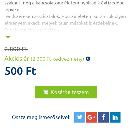
szakadt meg a kapcsolatom: életem nyolcadik évtizedébe
lépve is
rendszeresen asszisztálok. Hosszú életem során sok olyan
élményem akadt, melyek talán másokat is érdekelnek.
Ennek jegyében születtek
a „Köpenyben és maszkban” és a „Cseppek”
című novellásköteteim.
2.800 Ft
Az „életfám” alatt összegyűlt avarban találtam azokat a
megsárgult leveleket, melyeket most ebben a
Akciós ár
(2.300 Ft kedvezmény)
könyvben közreadok.
500 Ft
a szerző
Kosárba teszem
Ossza meg ismerőseivel: