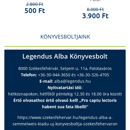
2.800 Ft
500 Ft
8.000 Ft
3.900 Ft
KÖNYVESBOLTJAINK
Legendus Alba Könyvesbolt
8000 Székesfehérvár, Selyem u. 11a, Palotaváros
Telefon:
+36-30-944-3650 és +36-30-326-4705
E-mail:
alba@legendus.hu
Nyitvatartási idő:
hétköznapokon, hétfőtől péntekig 12.30 és 18.00 óra között
Értő olvasathoz értő olvasó kell! „Pro captu lectoris
habent sua fata libelli!”
https://www.szekesfehervar.hu/legendus-alba-a-
semmelweis-kiadu-uj-konyvesboltja-szekesfehervaron