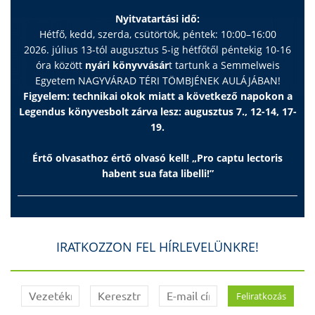
Nyitvatartási idő:
Hétfő, kedd, szerda, csütörtök, péntek: 10:00–16:00
2026. július 13-tól augusztus 5-ig hétfőtől péntekig 10-16
óra között
nyári könyvvásár
t tartunk a Semmelweis
Egyetem NAGYVÁRAD TÉRI TÖMBJÉNEK AULÁJÁBAN!
Figyelem: technikai okok miatt a következő napokon a
Legendus könyvesbolt zárva lesz: augusztus 7., 12-14, 17-
19.
Értő olvasathoz értő olvasó kell! „Pro captu lectoris
habent sua fata libelli!”
IRATKOZZON FEL HÍRLEVELÜNKRE!