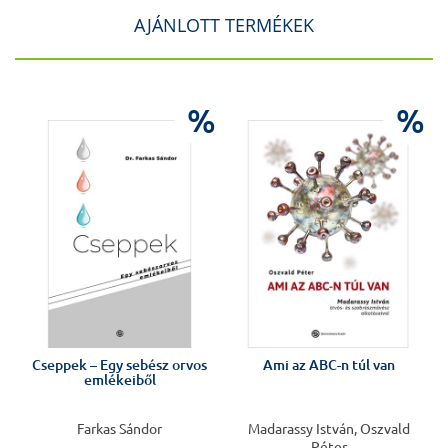
AJÁNLOTT TERMÉKEK
%
%
Cseppek – Egy sebész orvos
Ami az ABC-n túl van
emlékeiből
Farkas Sándor
Madarassy István, Oszvald
Péter