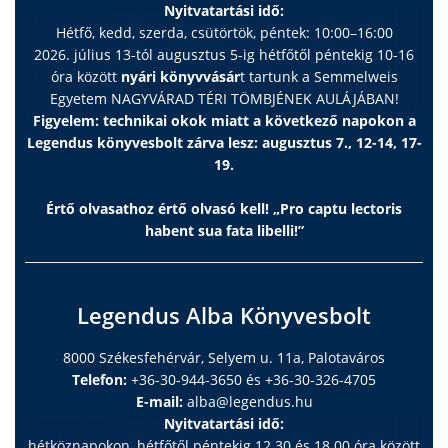
Nyitvatartási idő:
Hétfő, kedd, szerda, csütörtök, péntek: 10:00–16:00
2026. július 13-tól augusztus 5-ig hétfőtől péntekig 10-16
óra között
nyári könyvvásár
t tartunk a Semmelweis
Egyetem NAGYVÁRAD TÉRI TÖMBJÉNEK AULÁJÁBAN!
Figyelem: technikai okok miatt a következő napokon a
Legendus könyvesbolt zárva lesz: augusztus 7., 12-14, 17-
19.
Értő olvasathoz értő olvasó kell! „Pro captu lectoris
habent sua fata libelli!”
Legendus Alba Könyvesbolt
8000 Székesfehérvár, Selyem u. 11a, Palotaváros
Telefon:
+36-30-944-3650 és +36-30-326-4705
E-mail:
alba@legendus.hu
Nyitvatartási idő:
hétköznapokon, hétfőtől péntekig 12.30 és 18.00 óra között