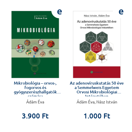
e
e
e
Mikrobiológia – orvos-,
Az adenovíruskutatás 50 éve
fogorvos és
a Semmelweis Egyetem
gyógyszerészhallgatók
Orvosi Mikrobiológiai
számára
Intézetében
Ádám Éva
Ádám Éva, Nász István
3.900 Ft
1.000 Ft