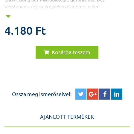
Verständnis der mikrobiellen Genome in den
Wechselwirkungen zwischen Infektionserregern und dem
Wirt, die Kartierung ihrer Mechanismen, die entwickelt
wurden, um der Immunabwehr zu entgehen, und die
4.180 Ft
schnelle Ausbreitung neuer Krankheitserreger, wie
multiresistenter Bakterien und des neuen Pandemievirus
SARS-CoV2 stellen eine große Herausforderung für die
Kosárba teszem
Mikrobiologie dar. Dieses E-Book bietet einen allgemeinen
Überblick über alle Bereiche der medizinischen
Mikrobiologie – Bakteriologie, Virologie, Mykologie und
Parasitologie – die für alle medizinischen Disziplinen
unerlässlich sind.
Ossza meg ismerőseivel:
AJÁNLOTT TERMÉKEK