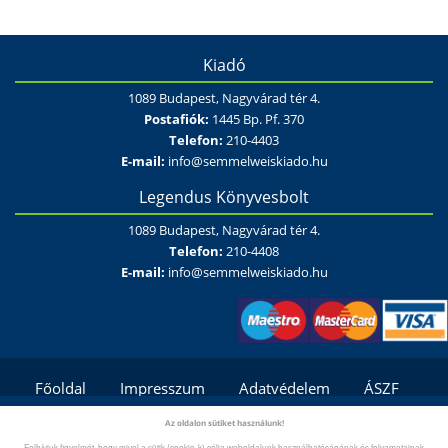
Kiadó
1089 Budapest, Nagyvárad tér 4.
Postafiók:
1445 Bp. Pf. 370
Telefon:
210-4403
E-mail:
info@semmelweiskiado.hu
Legendus Könyvesbolt
1089 Budapest, Nagyvárad tér 4.
Telefon:
210-4408
E-mail:
info@semmelweiskiado.hu
Főoldal
Impresszum
Adatvédelem
ÁSZF
Fizetési és szállítási feltételek/módok
Kapcsolat
Az oldalon sütiket használunk!
Felhívjuk figyelmét, hogy mivel a sütik (cookie-k) célja weboldalunk használhatóságának és folyamatainak