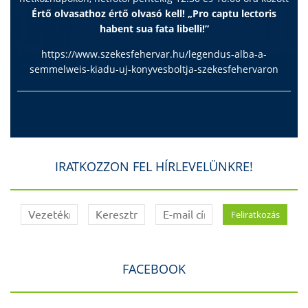
Értő olvasathoz értő olvasó kell! „Pro captu lectoris
habent sua fata libelli!”
https://www.szekesfehervar.hu/legendus-alba-a-
semmelweis-kiadu-uj-konyvesboltja-szekesfehervaron
IRATKOZZON FEL HÍRLEVELÜNKRE!
FACEBOOK