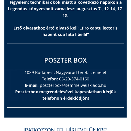
Figyelem: technikai okok miatt a következő napokon a
Legendus könyvesbolt zárva lesz: augusztus 7., 12-14, 17-
19.
Értő olvasathoz értő olvasó kell! „Pro captu lectoris
habent sua fata libelli!”
POSZTER BOX
1089 Budapest, Nagyvárad tér 4. I. emelet
Telefon:
06-20-374-0160
E-mail:
poszterbox@semmelweiskiado.hu
Poszterbox megrendelésével kapcsolatban kérjük
telefonon érdeklődjön!
IRATKOZZON FEL HÍRLEVELÜNKRE!