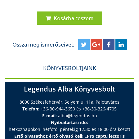
Kosárba teszem
Ossza meg ismerőseivel:
KÖNYVESBOLTJAINK
Legendus Alba Könyvesbolt
8000 Székesfehérvár, Selyem u. 11a, Palotaváros
Telefon:
+36-30-944-3650 és +36-30-326-4705
E-mail:
alba@legendus.hu
Nyitvatartási idő:
hétköznapokon, hétfőtől péntekig 12.30 és 18.00 óra között
Értő olvasathoz értő olvasó kell! „Pro captu lectoris