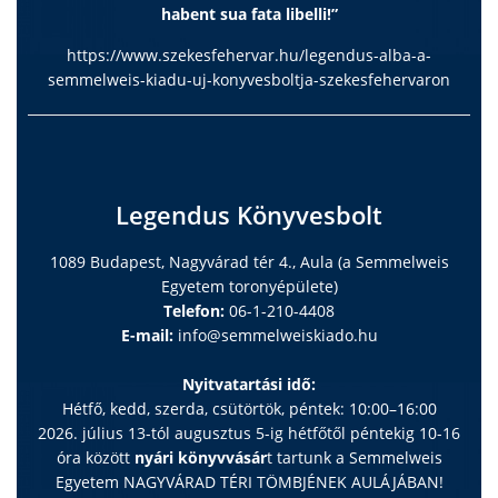
habent sua fata libelli!”
https://www.szekesfehervar.hu/legendus-alba-a-
semmelweis-kiadu-uj-konyvesboltja-szekesfehervaron
Legendus Könyvesbolt
1089 Budapest, Nagyvárad tér 4., Aula (a Semmelweis
Egyetem toronyépülete)
Telefon:
06-1-210-4408
E-mail:
info@semmelweiskiado.hu
Nyitvatartási idő:
Hétfő, kedd, szerda, csütörtök, péntek: 10:00–16:00
2026. július 13-tól augusztus 5-ig hétfőtől péntekig 10-16
óra között
nyári könyvvásár
t tartunk a Semmelweis
Egyetem NAGYVÁRAD TÉRI TÖMBJÉNEK AULÁJÁBAN!