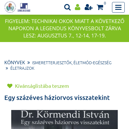
0
FIGYELEM: TECHNIKAI OKOK MIATT A KÖVETKEZŐ
NAPOKON A LEGENDUS KÖNYVESBOLT ZÁRVA
LESZ: AUGUSZTUS 7., 12-14, 17-19.
KÖNYVEK
ISMERETTERJESZTŐK, ÉLETMÓD-EGÉSZSÉG
ÉLETRAJZOK
Kívánságlistába teszem
Egy százéves háziorvos visszatekint