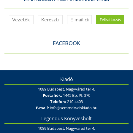
FACEBOOK
Kiadó
1089 Budapest, Nagyvárad tér 4.
Postafiók:
1445 Bp. Pf. 370
Telefon:
210-4403
E-mail:
info@semmelweiskiado.hu
Legendus Könyvesbolt
1089 Budapest, Nagyvárad tér 4.