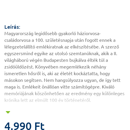
Leírás:
Magyarország legidősebb gyakorló háziorvosa-
családorvosa a 100. születésnapja után fogott ennek a
lélegzetelállító emlékiratnak az elkészítésébe. A szerző
egyszersmind egyike az utolsó szemtanúknak, akik a II.
világháború végén Budapesten bujkálva élték túl a
zsidóüldözést. Könyvében megemlékezik néhány
ismeretlen hősről is, aki az életét kockáztatta, hogy
másokon segítsen. Nem hangsúlyozza ugyan, de így tett
maga is. Emlékeit önállóan vitte számítógépre. Kiváló
memóriájának köszönhetően az eredmény egy különleges
krónika lett az elmúlt 100 év történetéről.
4.990 Ft