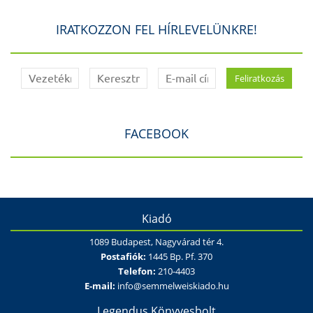
IRATKOZZON FEL HÍRLEVELÜNKRE!
FACEBOOK
Kiadó
1089 Budapest, Nagyvárad tér 4.
Postafiók:
1445 Bp. Pf. 370
Telefon:
210-4403
E-mail:
info@semmelweiskiado.hu
Legendus Könyvesbolt