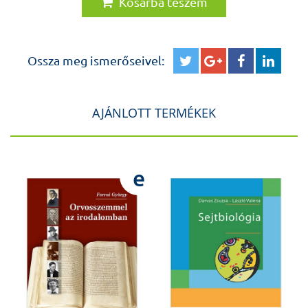
Kosárba teszem
Ossza meg ismerőseivel:
AJÁNLOTT TERMÉKEK
e
e