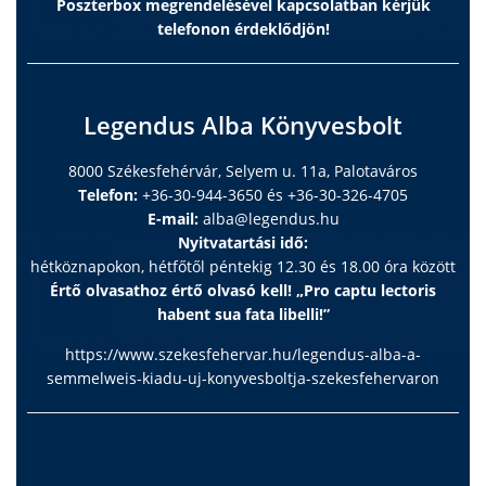
Poszterbox megrendelésével kapcsolatban kérjük
telefonon érdeklődjön!
Legendus Alba Könyvesbolt
8000 Székesfehérvár, Selyem u. 11a, Palotaváros
Telefon:
+36-30-944-3650 és +36-30-326-4705
E-mail:
alba@legendus.hu
Nyitvatartási idő:
hétköznapokon, hétfőtől péntekig 12.30 és 18.00 óra között
Értő olvasathoz értő olvasó kell! „Pro captu lectoris
habent sua fata libelli!”
https://www.szekesfehervar.hu/legendus-alba-a-
semmelweis-kiadu-uj-konyvesboltja-szekesfehervaron