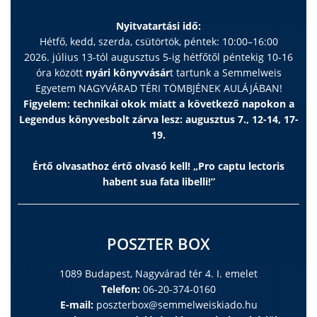
Nyitvatartási idő:
Hétfő, kedd, szerda, csütörtök, péntek: 10:00–16:00
2026. július 13-tól augusztus 5-ig hétfőtől péntekig 10-16
óra között
nyári könyvvásár
t tartunk a Semmelweis
Egyetem NAGYVÁRAD TÉRI TÖMBJÉNEK AULÁJÁBAN!
Figyelem: technikai okok miatt a következő napokon a
Legendus könyvesbolt zárva lesz: augusztus 7., 12-14, 17-
19.
Értő olvasathoz értő olvasó kell! „Pro captu lectoris
habent sua fata libelli!”
POSZTER BOX
1089 Budapest, Nagyvárad tér 4. I. emelet
Telefon:
06-20-374-0160
E-mail:
poszterbox@semmelweiskiado.hu