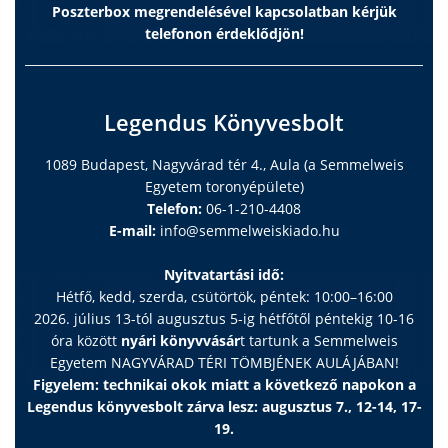
Poszterbox megrendelésével kapcsolatban kérjük
telefonon érdeklődjön!
Legendus Könyvesbolt
1089 Budapest, Nagyvárad tér 4., Aula (a Semmelweis
Egyetem toronyépülete)
Telefon:
06-1-210-4408
E-mail:
info@semmelweiskiado.hu
Nyitvatartási idő:
Hétfő, kedd, szerda, csütörtök, péntek: 10:00–16:00
2026. július 13-tól augusztus 5-ig hétfőtől péntekig 10-16
óra között
nyári könyvvásár
t tartunk a Semmelweis
Egyetem NAGYVÁRAD TÉRI TÖMBJÉNEK AULÁJÁBAN!
Figyelem: technikai okok miatt a következő napokon a
Legendus könyvesbolt zárva lesz: augusztus 7., 12-14, 17-
19.