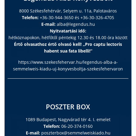
8000 Székesfehérvár, Selyem u. 11a, Palotaváros
Telefon:
+36-30-944-3650 és +36-30-326-4705
E-mail:
alba@legendus.hu
Nyitvatartási idő:
hétköznapokon, hétfőtől péntekig 12.30 és 18.00 óra között
Értő olvasathoz értő olvasó kell! „Pro captu lectoris
habent sua fata libelli!”
https://www.szekesfehervar.hu/legendus-alba-a-
semmelweis-kiadu-uj-konyvesboltja-szekesfehervaron
POSZTER BOX
1089 Budapest, Nagyvárad tér 4. I. emelet
Telefon:
06-20-374-0160
E-mail:
poszterbox@semmelweiskiado.hu