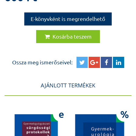
E-könyvként is megrendelhető
Kosárba teszem
Ossza meg ismerőseivel:
AJÁNLOTT TERMÉKEK
e
%