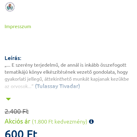
Impresszum
Leírás:
„... E szerény terjedelmű, de annál is inkább összefogott
tematikájú könyv elkészítésének vezető gondolata, hogy
gyakorlati jellegű, áttekinthető munkát kapjanak kezükbe
(Tulassay Tivadar)
az orvosok...”
2.400 Ft
Akciós ár
(1.800 Ft kedvezmény)
600 Ft