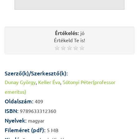
Értékelés:
jó
Értékeld Te is!
Szerző(k)/Szerkesztő(k):
Dunay György
,
Keller Éva
,
Sótonyi Péter(professor
emeritus)
Oldalszám:
409
ISBN:
9789633312360
Nyelvek:
magyar
Fileméret (pdf):
5 MB