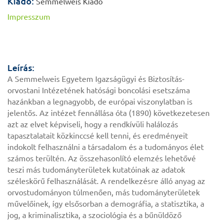
Kiadó:
Semmelweis Kiadó
Impresszum
Leírás:
A Semmelweis Egyetem Igazságügyi és Biztosítás-
orvostani Intézetének hatósági boncolási eset­száma
hazánkban a legnagyobb, de európai viszonylatban is
jelentős. Az intézet fennállása óta (1890) következetesen
azt az elvet képviseli, hogy a rendkívüli halálozás
tapasztalatait közkinccsé kell tenni, és eredményeit
indokolt felhasználni a társadalom és a tudományos élet
számos terültén. Az összehasonlító elemzés lehetővé
teszi más tudományterületek kutatóinak az adatok
széleskörű felhasználását. A ren­delkezésre álló anyag az
orvostudományon túlmenően, más tudományterületek
művelőinek, így első­sorban a demográfia, a statisztika, a
jog, a kriminalisztika, a szociológia és a bűnüldöző