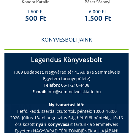
Kondor Katalin
Péter Sótonyi
1.600 Ft
6.000 Ft
500 Ft
1.500 Ft
KÖNYVESBOLTJAINK
Legendus Könyvesbolt
1089 Budapest, Nagyvárad tér 4., Aula (a Semmelweis
Egyetem toronyépülete)
Telefon:
06-1-210-4408
E-mail:
info@semmelweiskiado.hu
Nyitvatartási idő:
Hétfő, kedd, szerda, csütörtök, péntek: 10:00–16:00
2026. július 13-tól augusztus 5-ig hétfőtől péntekig 10-16
óra között
nyári könyvvásár
t tartunk a Semmelweis
Egyetem NAGYVÁRAD TÉRI TÖMBJÉNEK AULÁJÁBAN!