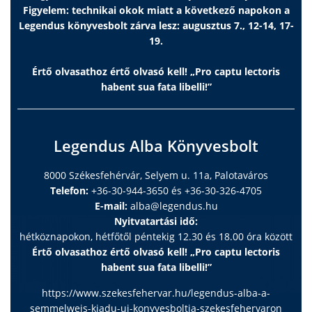
Figyelem: technikai okok miatt a következő napokon a
Legendus könyvesbolt zárva lesz: augusztus 7., 12-14, 17-
19.
Értő olvasathoz értő olvasó kell! „Pro captu lectoris
habent sua fata libelli!”
Legendus Alba Könyvesbolt
8000 Székesfehérvár, Selyem u. 11a, Palotaváros
Telefon:
+36-30-944-3650 és +36-30-326-4705
E-mail:
alba@legendus.hu
Nyitvatartási idő:
hétköznapokon, hétfőtől péntekig 12.30 és 18.00 óra között
Értő olvasathoz értő olvasó kell! „Pro captu lectoris
habent sua fata libelli!”
https://www.szekesfehervar.hu/legendus-alba-a-
semmelweis-kiadu-uj-konyvesboltja-szekesfehervaron