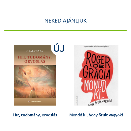
NEKED AJÁNLJUK
J
ÚJ
Hit, tudomány, orvoslás
Mondd ki, hogy őrült vagyok!