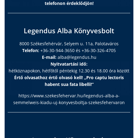
telefonon érdeklődjön!
Legendus Alba Könyvesbolt
8000 Székesfehérvár, Selyem u. 11a, Palotaváros
Telefon:
+36-30-944-3650 és +36-30-326-4705
E-mail:
alba@legendus.hu
Nyitvatartási idő:
hétköznapokon, hétfőtől péntekig 12.30 és 18.00 óra között
Értő olvasathoz értő olvasó kell! „Pro captu lectoris
habent sua fata libelli!”
https://www.szekesfehervar.hu/legendus-alba-a-
semmelweis-kiadu-uj-konyvesboltja-szekesfehervaron