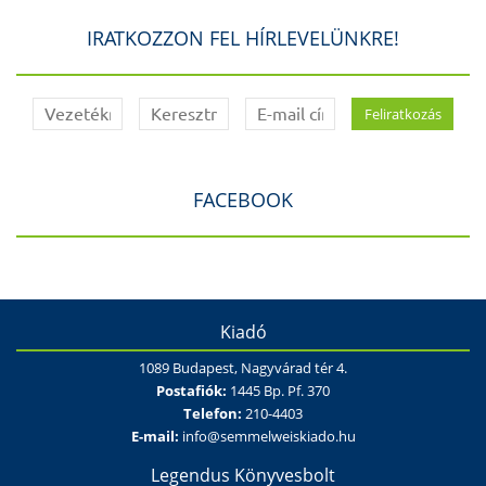
IRATKOZZON FEL HÍRLEVELÜNKRE!
FACEBOOK
Kiadó
1089 Budapest, Nagyvárad tér 4.
Postafiók:
1445 Bp. Pf. 370
Telefon:
210-4403
E-mail:
info@semmelweiskiado.hu
Legendus Könyvesbolt