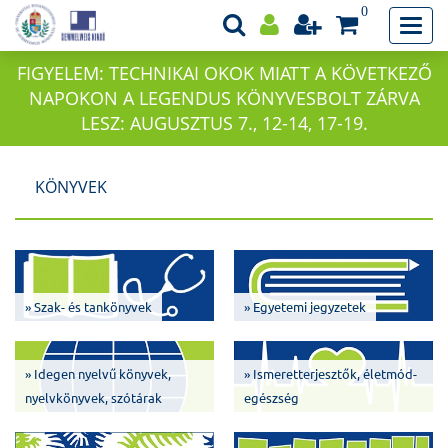
0
FIGYELEM: TECHNIKAI OKOK MIATT A KÖVETKEZŐ
NAPOKON A LEGENDUS KÖNYVESBOLT ZÁRVA
LESZ: AUGUSZTUS 7., 12-14, 17-19.
KÖNYVEK
» Szak- és tankönyvek
» Egyetemi jegyzetek
» Idegen nyelvű könyvek,
» Ismeretterjesztők, életmód-
nyelvkönyvek, szótárak
egészség