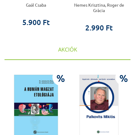
Gaál Csaba
Nemes Krisztina, Roger de
Gràcia
5.900 Ft
2.990 Ft
AKCIÓK
%
%
%