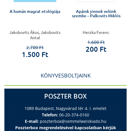
A humán magzat etológiája
Apáink jönnek velünk
szembe – Palkovits Miklós
Jakobovits Ákos, Jakobovits
Herzka Ferenc
Antal
1.600 Ft
2.700 Ft
200 Ft
1.500 Ft
KÖNYVESBOLTJAINK
POSZTER BOX
1089 Budapest, Nagyvárad tér 4. I. emelet
Telefon:
06-20-374-0160
E-mail:
poszterbox@semmelweiskiado.hu
Poszterbox megrendelésével kapcsolatban kérjük