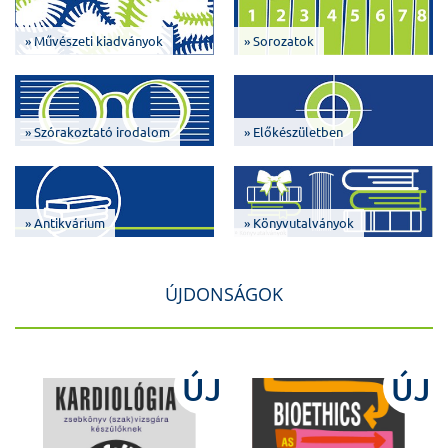
» Művészeti kiadványok
» Sorozatok
» Szórakoztató irodalom
» Előkészületben
» Antikvárium
» Könyvutalványok
ÚJDONSÁGOK
J
ÚJ
ÚJ