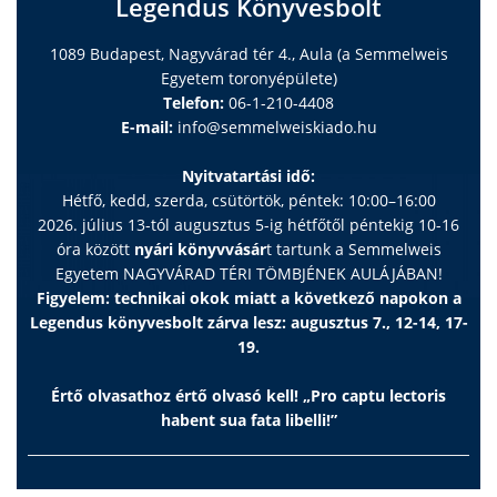
Legendus Könyvesbolt
1089 Budapest, Nagyvárad tér 4., Aula (a Semmelweis
Egyetem toronyépülete)
Telefon:
06-1-210-4408
E-mail:
info@semmelweiskiado.hu
Nyitvatartási idő:
Hétfő, kedd, szerda, csütörtök, péntek: 10:00–16:00
2026. július 13-tól augusztus 5-ig hétfőtől péntekig 10-16
óra között
nyári könyvvásár
t tartunk a Semmelweis
Egyetem NAGYVÁRAD TÉRI TÖMBJÉNEK AULÁJÁBAN!
Figyelem: technikai okok miatt a következő napokon a
Legendus könyvesbolt zárva lesz: augusztus 7., 12-14, 17-
19.
Értő olvasathoz értő olvasó kell! „Pro captu lectoris
habent sua fata libelli!”