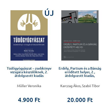
ÚJ
,
Tüdőgyógyászat – zsebkönyv
Erdély, Partium és a Bánság
vizsgára készülőknek, 2.
erődített helyei, 2.,
átdolgozott kiadás
átdolgozott kiadás,
Müller Veronika
Karczag Ákos, Szabó Tibor
4.900 Ft
20.000 Ft