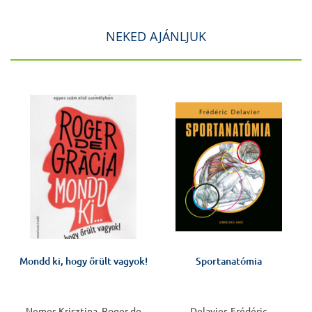
NEKED AJÁNLJUK
Mondd ki, hogy őrült vagyok!
Sportanatómia
Nemes Krisztina, Roger de
Delavier, Frédéric