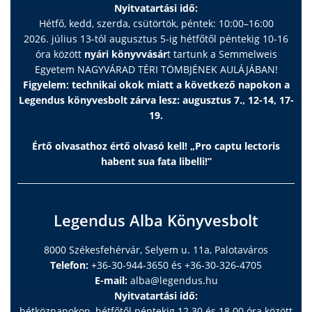
Nyitvatartási idő:
Hétfő, kedd, szerda, csütörtök, péntek: 10:00–16:00
2026. július 13-tól augusztus 5-ig hétfőtől péntekig 10-16
óra között
nyári könyvvásár
t tartunk a Semmelweis
Egyetem NAGYVÁRAD TÉRI TÖMBJÉNEK AULÁJÁBAN!
Figyelem: technikai okok miatt a következő napokon a
Legendus könyvesbolt zárva lesz: augusztus 7., 12-14, 17-
19.
Értő olvasathoz értő olvasó kell! „Pro captu lectoris
habent sua fata libelli!”
Legendus Alba Könyvesbolt
8000 Székesfehérvár, Selyem u. 11a, Palotaváros
Telefon:
+36-30-944-3650 és +36-30-326-4705
E-mail:
alba@legendus.hu
Nyitvatartási idő:
hétköznapokon, hétfőtől péntekig 12.30 és 18.00 óra között