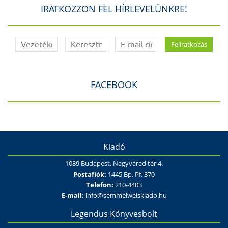
IRATKOZZON FEL HÍRLEVELÜNKRE!
FACEBOOK
Kiadó
1089 Budapest, Nagyvárad tér 4.
Postafiók:
1445 Bp. Pf. 370
Telefon:
210-4403
E-mail:
info@semmelweiskiado.hu
Legendus Könyvesbolt