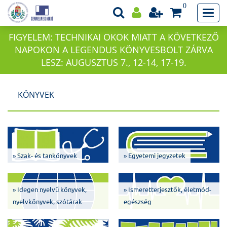
0
FIGYELEM: TECHNIKAI OKOK MIATT A KÖVETKEZŐ
NAPOKON A LEGENDUS KÖNYVESBOLT ZÁRVA
LESZ: AUGUSZTUS 7., 12-14, 17-19.
KÖNYVEK
» Szak- és tankönyvek
» Egyetemi jegyzetek
» Idegen nyelvű könyvek,
» Ismeretterjesztők, életmód-
nyelvkönyvek, szótárak
egészség