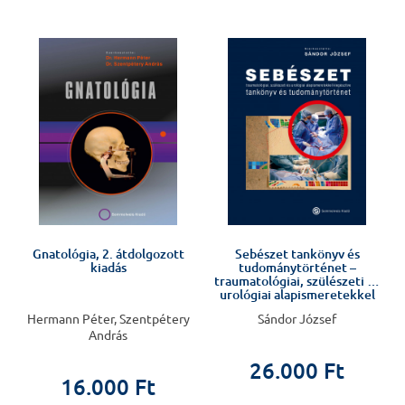
%
Gnatológia, 2. átdolgozott
Sebészet tankönyv és
kiadás
tudománytörténet –
traumatológiai, szülészeti és
urológiai alapismeretekkel
kiegészítve –
i
Hermann Péter, Szentpétery
Sándor József
András
26.000 Ft
16.000 Ft