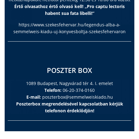
Értő olvasathoz értő olvasó kell! „Pro captu lectoris
habent sua fata libelli!”
https://www.szekesfehervar.hu/legendus-alba-a-
semmelweis-kiadu-uj-konyvesboltja-szekesfehervaron
POSZTER BOX
1089 Budapest, Nagyvárad tér 4. I. emelet
Telefon:
06-20-374-0160
E-mail:
poszterbox@semmelweiskiado.hu
Poszterbox megrendelésével kapcsolatban kérjük
telefonon érdeklődjön!