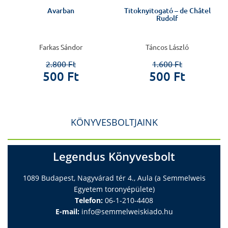
Avarban
Titoknyitogató – de Châtel
Rudolf
Farkas Sándor
Táncos László
2.800 Ft
1.600 Ft
500 Ft
500 Ft
KÖNYVESBOLTJAINK
Legendus Könyvesbolt
1089 Budapest, Nagyvárad tér 4., Aula (a Semmelweis
Egyetem toronyépülete)
Telefon:
06-1-210-4408
E-mail:
info@semmelweiskiado.hu