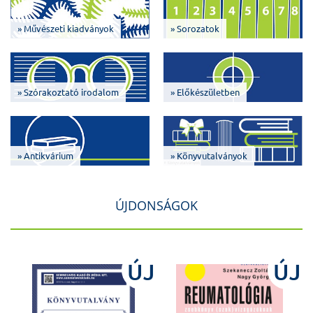
» Művészeti kiadványok
» Sorozatok
» Szórakoztató irodalom
» Előkészületben
» Antikvárium
» Könyvutalványok
ÚJDONSÁGOK
J
ÚJ
ÚJ