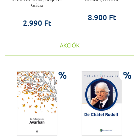
Gràcia
8.900 Ft
2.990 Ft
AKCIÓK
%
%
%