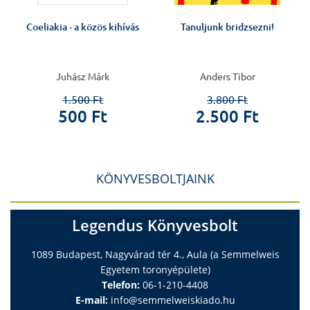
Coeliakia - a közös kihívás
Tanuljunk bridzsezni!
Juhász Márk
Anders Tibor
1.500 Ft
3.800 Ft
500 Ft
2.500 Ft
KÖNYVESBOLTJAINK
Legendus Könyvesbolt
1089 Budapest, Nagyvárad tér 4., Aula (a Semmelweis
Egyetem toronyépülete)
Telefon:
06-1-210-4408
E-mail:
info@semmelweiskiado.hu