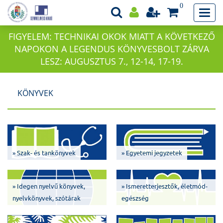
0
FIGYELEM: TECHNIKAI OKOK MIATT A KÖVETKEZŐ
NAPOKON A LEGENDUS KÖNYVESBOLT ZÁRVA
LESZ: AUGUSZTUS 7., 12-14, 17-19.
KÖNYVEK
» Szak- és tankönyvek
» Egyetemi jegyzetek
» Idegen nyelvű könyvek,
» Ismeretterjesztők, életmód-
nyelvkönyvek, szótárak
egészség