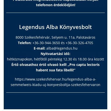
telefonon érdeklődjön!
Legendus Alba Könyvesbolt
8000 Székesfehérvár, Selyem u. 11a, Palotaváros
Telefon:
+36-30-944-3650 és +36-30-326-4705
E-mail:
alba@legendus.hu
Nyitvatartási idő:
hétköznapokon, hétfőtől péntekig 12.30 és 18.00 óra között
Értő olvasathoz értő olvasó kell! „Pro captu lectoris
habent sua fata libelli!”
https://www.szekesfehervar.hu/legendus-alba-a-
semmelweis-kiadu-uj-konyvesboltja-szekesfehervaron