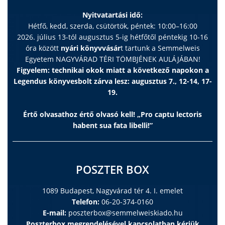
Nyitvatartási idő:
Hétfő, kedd, szerda, csütörtök, péntek: 10:00–16:00
2026. július 13-tól augusztus 5-ig hétfőtől péntekig 10-16
óra között
nyári könyvvásár
t tartunk a Semmelweis
Egyetem NAGYVÁRAD TÉRI TÖMBJÉNEK AULÁJÁBAN!
Figyelem: technikai okok miatt a következő napokon a
Legendus könyvesbolt zárva lesz: augusztus 7., 12-14, 17-
19.
Értő olvasathoz értő olvasó kell! „Pro captu lectoris
habent sua fata libelli!”
POSZTER BOX
1089 Budapest, Nagyvárad tér 4. I. emelet
Telefon:
06-20-374-0160
E-mail:
poszterbox@semmelweiskiado.hu
Poszterbox megrendelésével kapcsolatban kérjük