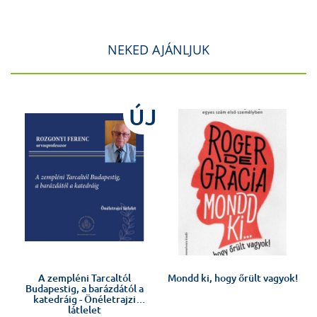
NEKED AJÁNLJUK
J
ÚJ
Előkészületben
A zempléni Tarcaltól
Mondd ki, hogy őrült vagyok!
Budapestig, a barázdától a
katedráig - Önéletrajzi
látlelet