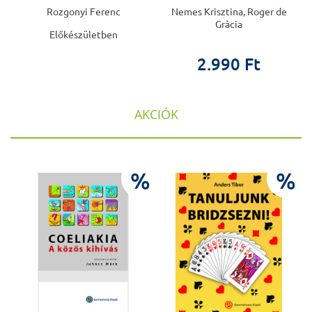
Rozgonyi Ferenc
Nemes Krisztina, Roger de
Gràcia
Előkészületben
2.990 Ft
AKCIÓK
%
%
%