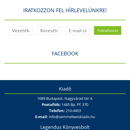
IRATKOZZON FEL HÍRLEVELÜNKRE!
FACEBOOK
Kiadó
1089 Budapest, Nagyvárad tér 4.
Postafiók:
1445 Bp. Pf. 370
Telefon:
210-4403
E-mail:
info@semmelweiskiado.hu
Legendus Könyvesbolt