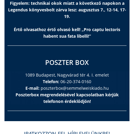
Figyelem: technikai okok miatt a következő napokon a
Legendus könyvesbolt zárva lesz: augusztus 7., 12-14, 17-
19.
Értő olvasathoz értő olvasó kell! „Pro captu lectoris
habent sua fata libelli!”
POSZTER BOX
1089 Budapest, Nagyvárad tér 4. I. emelet
Telefon:
06-20-374-0160
E-mail:
poszterbox@semmelweiskiado.hu
Poszterbox megrendelésével kapcsolatban kérjük
telefonon érdeklődjön!
IRATKOZZON FEL HÍRLEVELÜNKRE!