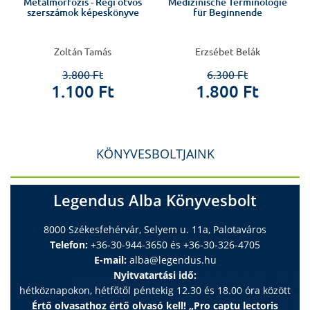
Metálmorfózis - Régi ötvös
Medizinische Terminologie
r
szerszámok képeskönyve
für Beginnende
Zoltán Tamás
Erzsébet Belák
3.800 Ft
6.300 Ft
1.100 Ft
1.800 Ft
KÖNYVESBOLTJAINK
Legendus Alba Könyvesbolt
8000 Székesfehérvár, Selyem u. 11a, Palotaváros
Telefon:
+36-30-944-3650 és +36-30-326-4705
E-mail:
alba@legendus.hu
Nyitvatartási idő:
hétköznapokon, hétfőtől péntekig 12.30 és 18.00 óra között
Értő olvasathoz értő olvasó kell! „Pro captu lectoris