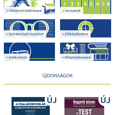
» Művészeti kiadványok
» Sorozatok
» Szórakoztató irodalom
» Előkészületben
» Antikvárium
» Könyvutalványok
ÚJDONSÁGOK
J
ÚJ
ÚJ