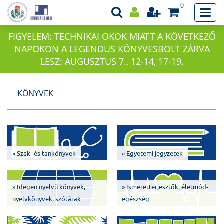
0
FIGYELEM: TECHNIKAI OKOK MIATT A KÖVETKEZŐ
NAPOKON A LEGENDUS KÖNYVESBOLT ZÁRVA
LESZ: AUGUSZTUS 7., 12-14, 17-19.
KÖNYVEK
» Szak- és tankönyvek
» Egyetemi jegyzetek
» Idegen nyelvű könyvek,
» Ismeretterjesztők, életmód-
nyelvkönyvek, szótárak
egészség