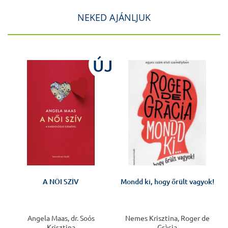
NEKED AJÁNLJUK
ÚJ
A NŐI SZÍV
Mondd ki, hogy őrült vagyok!
Angela Maas, dr. Soós
Nemes Krisztina, Roger de
Krisztina
Gràcia