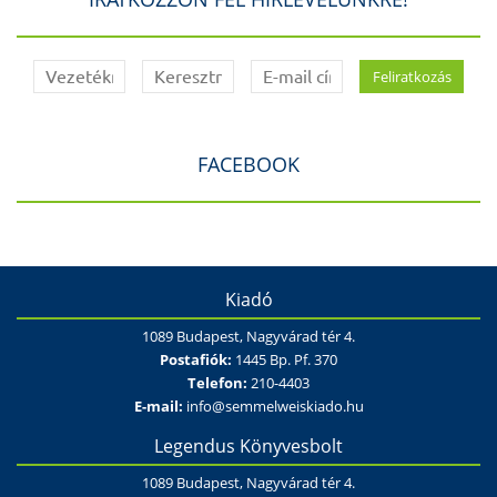
FACEBOOK
Kiadó
1089 Budapest, Nagyvárad tér 4.
Postafiók:
1445 Bp. Pf. 370
Telefon:
210-4403
E-mail:
info@semmelweiskiado.hu
Legendus Könyvesbolt
1089 Budapest, Nagyvárad tér 4.