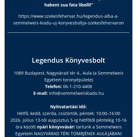
habent sua fata libelli!”
https://www.szekesfehervar.hu/legendus-alba-a-
semmelweis-kiadu-uj-konyvesboltja-szekesfehervaron
Legendus Könyvesbolt
1089 Budapest, Nagyvárad tér 4., Aula (a Semmelweis
Egyetem toronyépülete)
Telefon:
06-1-210-4408
E-mail:
info@semmelweiskiado.hu
Nyitvatartási idő:
Hétfő, kedd, szerda, csütörtök, péntek: 10:00–16:00
2026. július 13-tól augusztus 5-ig hétfőtől péntekig 10-16
óra között
nyári könyvvásár
t tartunk a Semmelweis
Egyetem NAGYVÁRAD TÉRI TÖMBJÉNEK AULÁJÁBAN!