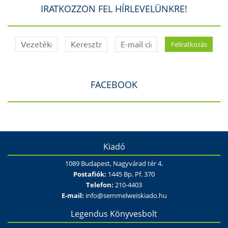
IRATKOZZON FEL HÍRLEVELÜNKRE!
FACEBOOK
Kiadó
1089 Budapest, Nagyvárad tér 4.
Postafiók:
1445 Bp. Pf. 370
Telefon:
210-4403
E-mail:
info@semmelweiskiado.hu
Legendus Könyvesbolt