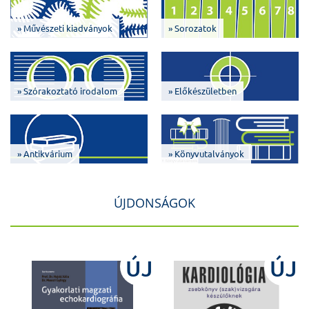
» Művészeti kiadványok
» Sorozatok
» Szórakoztató irodalom
» Előkészületben
» Antikvárium
» Könyvutalványok
ÚJDONSÁGOK
J
ÚJ
ÚJ