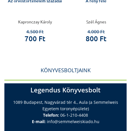
s
Az orvostörténelem századai
A fény felé
.
Kapronczay Károly
Szél Ágnes
4.500 Ft
4.000 Ft
700 Ft
800 Ft
KÖNYVESBOLTJAINK
Legendus Könyvesbolt
1089 Budapest, Nagyvárad tér 4., Aula (a Semmelweis
Egyetem toronyépülete)
Telefon:
06-1-210-4408
E-mail:
info@semmelweiskiado.hu