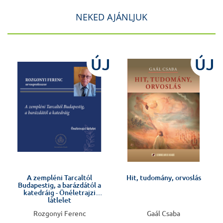
NEKED AJÁNLJUK
ÚJ
ÚJ
Előkészületben
!
A zempléni Tarcaltól
Hit, tudomány, orvoslás
Budapestig, a barázdától a
katedráig - Önéletrajzi
látlelet
Rozgonyi Ferenc
Gaál Csaba