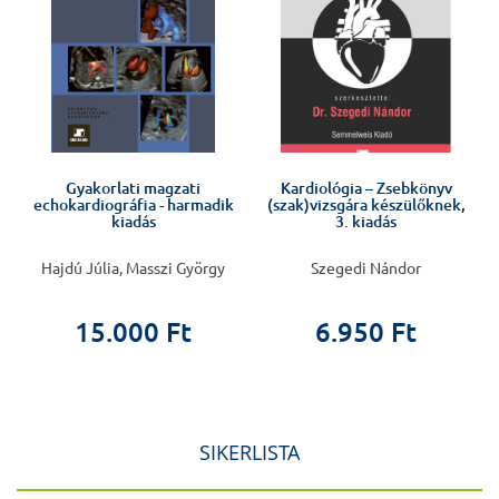
Gyakorlati magzati
Kardiológia – Zsebkönyv
echokardiográfia - harmadik
(szak)vizsgára készülőknek,
kiadás
3. kiadás
Hajdú Júlia, Masszi György
Szegedi Nándor
15.000 Ft
6.950 Ft
SIKERLISTA