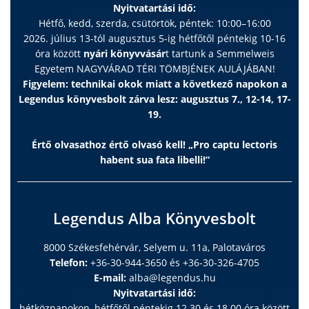
Nyitvatartási idő:
Hétfő, kedd, szerda, csütörtök, péntek: 10:00–16:00
2026. július 13-tól augusztus 5-ig hétfőtől péntekig 10-16
óra között
nyári könyvvásár
t tartunk a Semmelweis
Egyetem NAGYVÁRAD TÉRI TÖMBJÉNEK AULÁJÁBAN!
Figyelem: technikai okok miatt a következő napokon a
Legendus könyvesbolt zárva lesz: augusztus 7., 12-14, 17-
19.
Értő olvasathoz értő olvasó kell! „Pro captu lectoris
habent sua fata libelli!”
Legendus Alba Könyvesbolt
8000 Székesfehérvár, Selyem u. 11a, Palotaváros
Telefon:
+36-30-944-3650 és +36-30-326-4705
E-mail:
alba@legendus.hu
Nyitvatartási idő:
hétköznapokon, hétfőtől péntekig 12.30 és 18.00 óra között