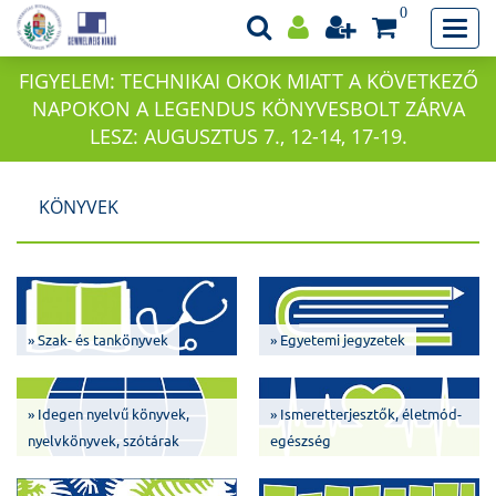
0
FIGYELEM: TECHNIKAI OKOK MIATT A KÖVETKEZŐ
NAPOKON A LEGENDUS KÖNYVESBOLT ZÁRVA
LESZ: AUGUSZTUS 7., 12-14, 17-19.
KÖNYVEK
» Szak- és tankönyvek
» Egyetemi jegyzetek
» Idegen nyelvű könyvek,
» Ismeretterjesztők, életmód-
nyelvkönyvek, szótárak
egészség