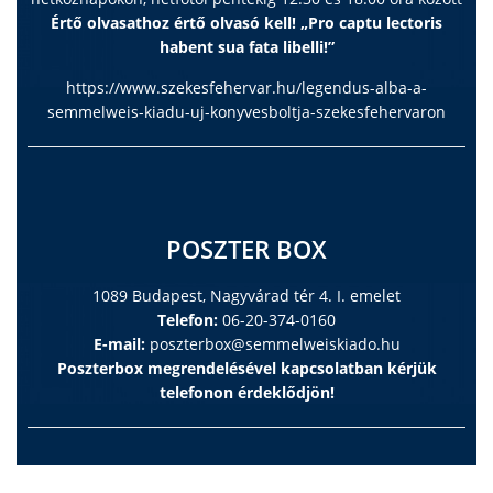
Értő olvasathoz értő olvasó kell! „Pro captu lectoris
habent sua fata libelli!”
https://www.szekesfehervar.hu/legendus-alba-a-
semmelweis-kiadu-uj-konyvesboltja-szekesfehervaron
POSZTER BOX
1089 Budapest, Nagyvárad tér 4. I. emelet
Telefon:
06-20-374-0160
E-mail:
poszterbox@semmelweiskiado.hu
Poszterbox megrendelésével kapcsolatban kérjük
telefonon érdeklődjön!