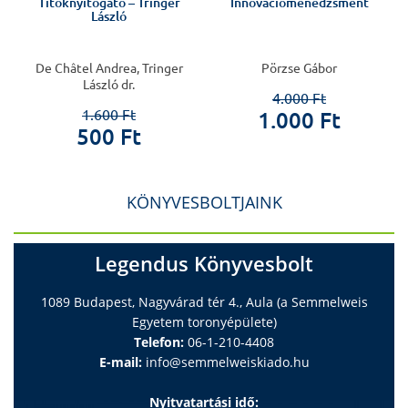
Titoknyitogató – Tringer
Innovációmenedzsment
László
De Châtel Andrea, Tringer
Pörzse Gábor
László dr.
4.000 Ft
1.600 Ft
1.000 Ft
500 Ft
KÖNYVESBOLTJAINK
Legendus Könyvesbolt
1089 Budapest, Nagyvárad tér 4., Aula (a Semmelweis
Egyetem toronyépülete)
Telefon:
06-1-210-4408
E-mail:
info@semmelweiskiado.hu
Nyitvatartási idő: