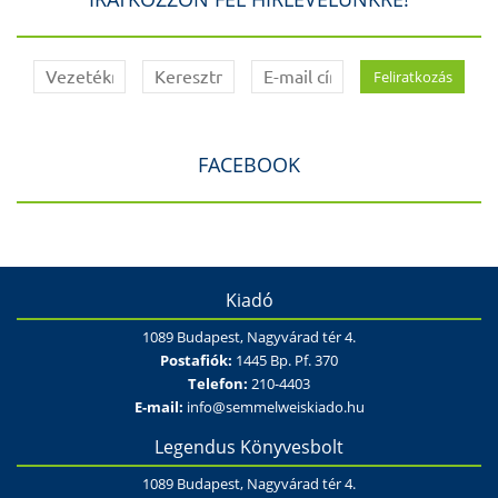
FACEBOOK
Kiadó
1089 Budapest, Nagyvárad tér 4.
Postafiók:
1445 Bp. Pf. 370
Telefon:
210-4403
E-mail:
info@semmelweiskiado.hu
Legendus Könyvesbolt
1089 Budapest, Nagyvárad tér 4.