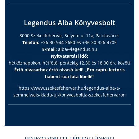
Legendus Alba Könyvesbolt
8000 Székesfehérvár, Selyem u. 11a, Palotaváros
Telefon:
+36-30-944-3650 és +36-30-326-4705
E-mail:
alba@legendus.hu
Nyitvatartási idő:
hétköznapokon, hétfőtől péntekig 12.30 és 18.00 óra között
Értő olvasathoz értő olvasó kell! „Pro captu lectoris
habent sua fata libelli!”
https://www.szekesfehervar.hu/legendus-alba-a-
semmelweis-kiadu-uj-konyvesboltja-szekesfehervaron
IRATKOZZON FEL HÍRLEVELÜNKRE!