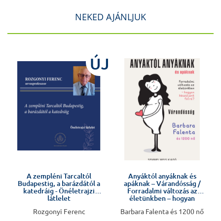
NEKED AJÁNLJUK
ÚJ
Előkészületben
!
A zempléni Tarcaltól
Anyáktól anyáknak és
Budapestig, a barázdától a
apáknak – Várandósság /
katedráig - Önéletrajzi
Forradalmi változás az
látlelet
életünkben – hogyan
készüljünk fel rá?
Rozgonyi Ferenc
Barbara Falenta és 1200 nő