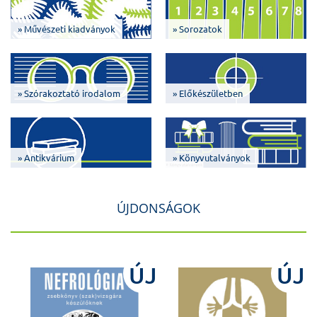
» Művészeti kiadványok
» Sorozatok
» Szórakoztató irodalom
» Előkészületben
» Antikvárium
» Könyvutalványok
ÚJDONSÁGOK
J
ÚJ
ÚJ