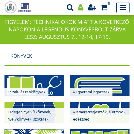
0
FIGYELEM: TECHNIKAI OKOK MIATT A KÖVETKEZŐ
NAPOKON A LEGENDUS KÖNYVESBOLT ZÁRVA
LESZ: AUGUSZTUS 7., 12-14, 17-19.
KÖNYVEK
» Szak- és tankönyvek
» Egyetemi jegyzetek
» Idegen nyelvű könyvek,
» Ismeretterjesztők, életmód-
nyelvkönyvek, szótárak
egészség