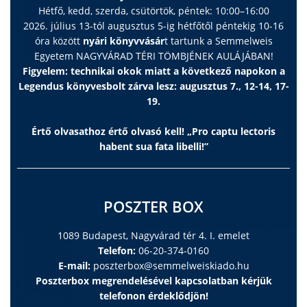
Hétfő, kedd, szerda, csütörtök, péntek: 10:00–16:00
2026. július 13-tól augusztus 5-ig hétfőtől péntekig 10-16
óra között
nyári könyvvásár
t tartunk a Semmelweis
Egyetem NAGYVÁRAD TÉRI TÖMBJÉNEK AULÁJÁBAN!
Figyelem: technikai okok miatt a következő napokon a
Legendus könyvesbolt zárva lesz: augusztus 7., 12-14, 17-
19.
Értő olvasathoz értő olvasó kell! „Pro captu lectoris
habent sua fata libelli!”
POSZTER BOX
1089 Budapest, Nagyvárad tér 4. I. emelet
Telefon:
06-20-374-0160
E-mail:
poszterbox@semmelweiskiado.hu
Poszterbox megrendelésével kapcsolatban kérjük
telefonon érdeklődjön!