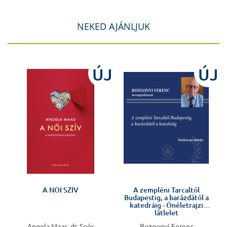
NEKED AJÁNLJUK
ÚJ
ÚJ
Előkészületben
A NŐI SZÍV
A zempléni Tarcaltól
Budapestig, a barázdától a
katedráig - Önéletrajzi
látlelet
Angela Maas, dr. Soós
Rozgonyi Ferenc