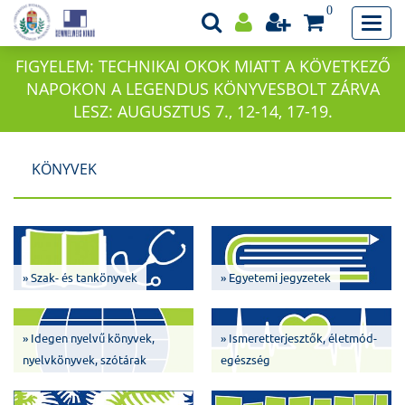
0
FIGYELEM: TECHNIKAI OKOK MIATT A KÖVETKEZŐ
NAPOKON A LEGENDUS KÖNYVESBOLT ZÁRVA
LESZ: AUGUSZTUS 7., 12-14, 17-19.
KÖNYVEK
» Szak- és tankönyvek
» Egyetemi jegyzetek
» Idegen nyelvű könyvek,
» Ismeretterjesztők, életmód-
nyelvkönyvek, szótárak
egészség