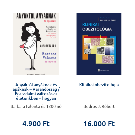
!
Anyáktól anyáknak és
Klinikai obezitológia
apáknak – Várandósság /
Forradalmi változás az
életünkben – hogyan
készüljünk fel rá?
Barbara Falenta és 1200 nő
Bedros J. Róbert
4.900 Ft
16.000 Ft