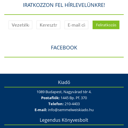
IRATKOZZON FEL HÍRLEVELÜNKRE!
FACEBOOK
Kiadó
1089 Budapest, Nagyvárad tér 4.
Postafiók:
1445 Bp. Pf. 370
Telefon:
210-4403
E-mail:
info@semmelweiskiado.hu
Legendus Könyvesbolt