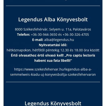
Legendus Alba Könyvesbolt
8000 Székesfehérvár, Selyem u. 11a, Palotaváros
Telefon:
+36-30-944-3650 és +36-30-326-4705
E-mail:
alba@legendus.hu
Nyitvatartási idő:
hétköznapokon, hétfőtől péntekig 12.30 és 18.00 óra között
Értő olvasathoz értő olvasó kell! „Pro captu lectoris
habent sua fata libelli!”
https://www.szekesfehervar.hu/legendus-alba-a-
semmelweis-kiadu-uj-konyvesboltja-szekesfehervaron
Legendus Könyvesbolt