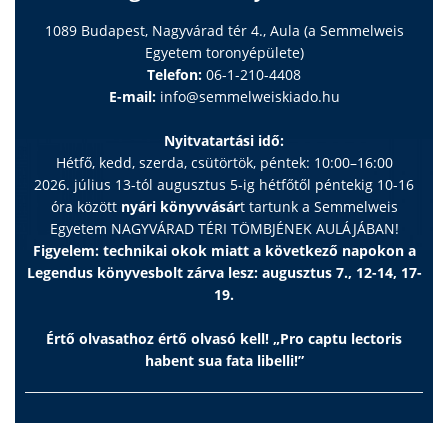
1089 Budapest, Nagyvárad tér 4., Aula (a Semmelweis
Egyetem toronyépülete)
Telefon:
06-1-210-4408
E-mail:
info@semmelweiskiado.hu
Nyitvatartási idő:
Hétfő, kedd, szerda, csütörtök, péntek: 10:00–16:00
2026. július 13-tól augusztus 5-ig hétfőtől péntekig 10-16
óra között
nyári könyvvásár
t tartunk a Semmelweis
Egyetem NAGYVÁRAD TÉRI TÖMBJÉNEK AULÁJÁBAN!
Figyelem: technikai okok miatt a következő napokon a
Legendus könyvesbolt zárva lesz: augusztus 7., 12-14, 17-
19.
Értő olvasathoz értő olvasó kell! „Pro captu lectoris
habent sua fata libelli!”