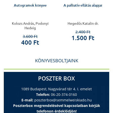
Autogramok könyve
A palliatív ellátás alapjai
Kolozs András, Podonyi
Hegedűs Katalin dr.
Hedvig
2.400 Ft
3.600 Ft
1.500 Ft
400 Ft
KÖNYVESBOLTJAINK
POSZTER BOX
1089 Budapest, Nagyvárad tér 4. I. emelet
Telefon:
06-20-374-0160
E-mail:
poszterbox@semmelweiskiado.hu
Poszterbox megrendelésével kapcsolatban kérjük
telefonon érdeklődjön!