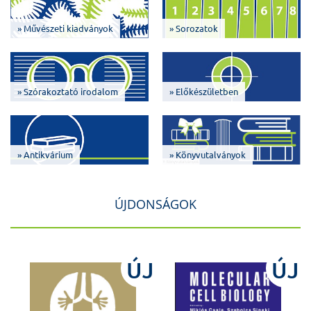
» Művészeti kiadványok
» Sorozatok
» Szórakoztató irodalom
» Előkészületben
» Antikvárium
» Könyvutalványok
ÚJDONSÁGOK
J
ÚJ
ÚJ