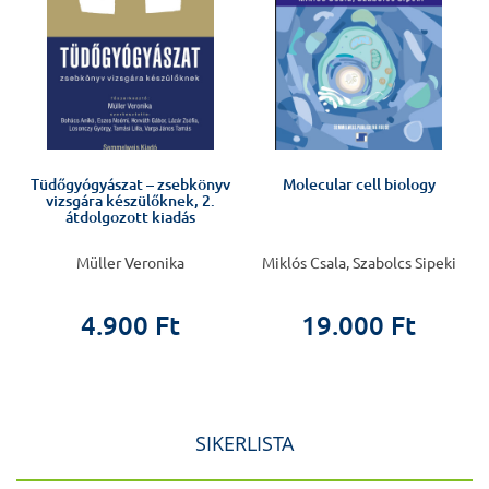
s
Tüdőgyógyászat – zsebkönyv
Molecular cell biology
vizsgára készülőknek, 2.
átdolgozott kiadás
,
Müller Veronika
Miklós Csala, Szabolcs Sipeki
h
4.900 Ft
19.000 Ft
SIKERLISTA