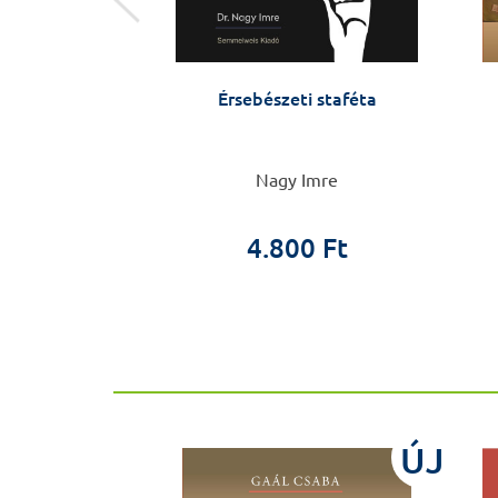
– zsebkönyv
Érsebészeti staféta
a készülőknek
 András
Nagy Imre
0 Ft
4.800 Ft
ÚJ