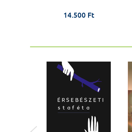
9 Ft
14.500 Ft
ÚJ