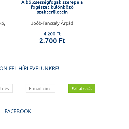
A bölcsességfogak szerepe a
A katedra mest
fogászat különböző
Zs
szakterületein
kó,
Joób-Fancsaly Árpád
Táncos
4.200 Ft
1.6
2.700 Ft
20
ON FEL HÍRLEVELÜNKRE!
FACEBOOK