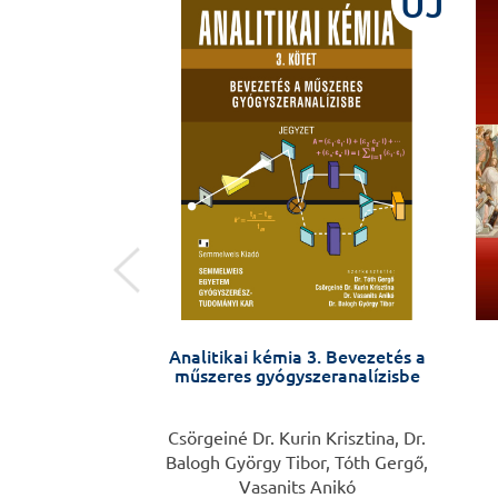
ÚJ
ÚJ
zichiátriáig
Analitikai kémia 3. Bevezetés a
műszeres gyógyszeranalízisbe
 Lévay Anikó
Csörgeiné Dr. Kurin Krisztina, Dr.
Balogh György Tibor, Tóth Gergő,
Vasanits Anikó