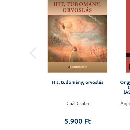
ak és apáknak –
Hit, tudomány, orvoslás
Öngy
/ Forradalmi
t
tünkben – hogyan
(AS
k fel rá?
ta és 1200 nő
Gaál Csaba
Anja
0 Ft
5.900 Ft