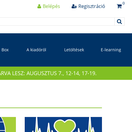
0
Belépés
Regisztráció
r Box
A kiadóról
Letöltések
E-learning
 LESZ: AUGUSZTUS 7., 12-14, 17-19.