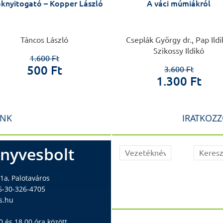
oknyitogató – Kopper László
A váci múmiákról
Táncos László
Cseplák György dr., Pap Ildi
Szikossy Ildikó
1.600 Ft
500 Ft
3.600 Ft
1.300 Ft
INK
IRATKOZZ
nyvesbolt
1a, Palotaváros
6-30-326-4705
s.hu
 és 18.00 óra között