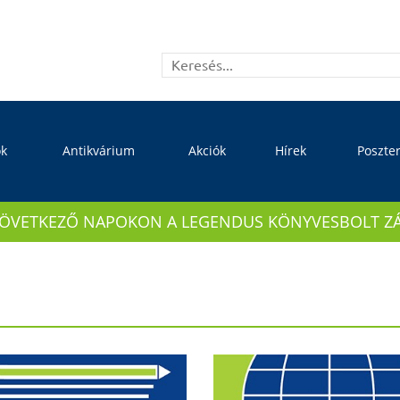
ok
Antikvárium
Akciók
Hírek
Poszte
KÖVETKEZŐ NAPOKON A LEGENDUS KÖNYVESBOLT ZÁRVA