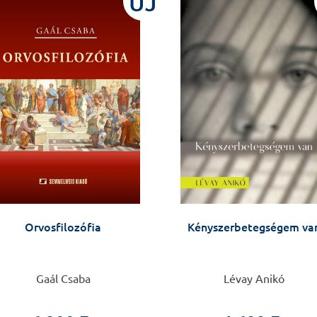
ÚJ
Orvosfilozófia
Kényszerbetegségem va
Gaál Csaba
Lévay Anikó