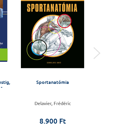
stig,
Sportanatómia
Mondd ki, hog
 -
Delavier, Frédéric
Nemes Krisztina
8.900 Ft
2.9