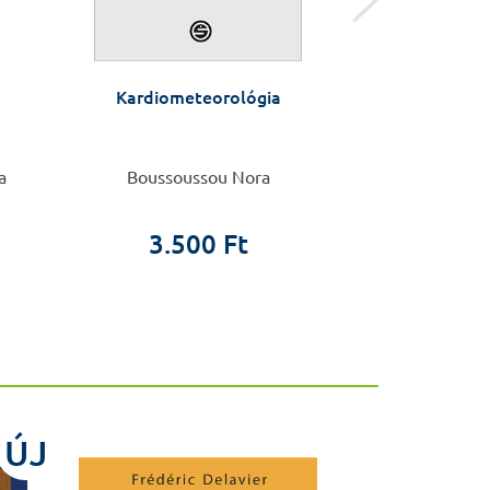
Kardiometeorológia
Az ob
magatartá
vonat
a
Boussoussou Nora
Czeglé
3.500 Ft
7.5
ÚJ