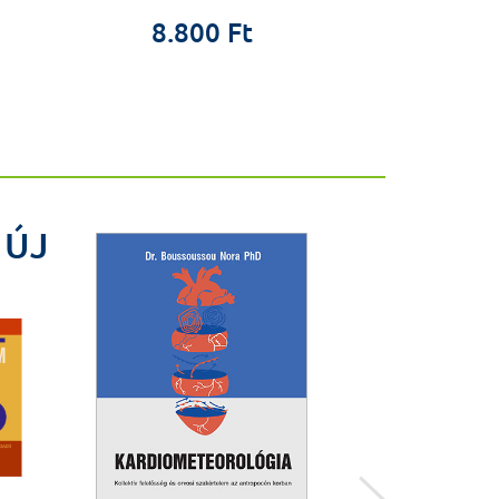
4.9
8.800 Ft
ÚJ