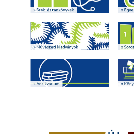
» Szak- és tankönyvek
» Egye
» Művészeti kiadványok
» Soro
» Antikvárium
» Köny