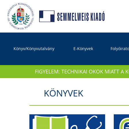
Könyv/Könyvutalvány
E-Könyvek
Folyóirat
FIGYELEM: TECHNIKAI OKOK MIATT A 
KÖNYVEK