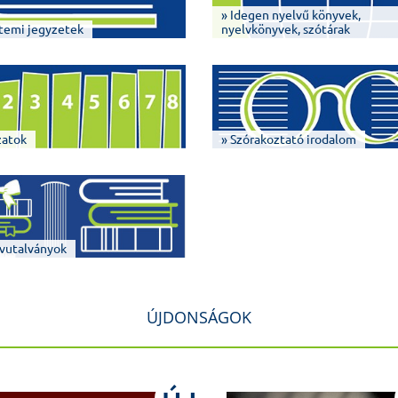
» Idegen nyelvű könyvek,
temi jegyzetek
nyelvkönyvek, szótárak
zatok
» Szórakoztató irodalom
vutalványok
ÚJDONSÁGOK