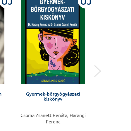
ÚJ
ÚJ
n
Gyermek-bőrgyógyászati
Tüdőgyógyász
kiskönyv
vizsgára ké
átdolgoz
Csoma Zsanett Renáta, Harangi
Müller 
Ferenc