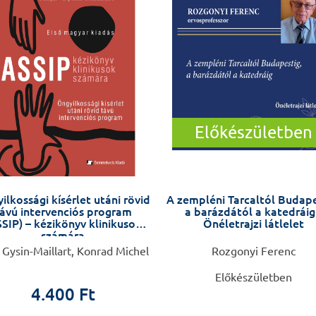
Előkészületben
ilkossági kísérlet utáni rövid
A zempléni Tarcaltól Budape
ávú intervenciós program
a barázdától a katedráig
SIP) – kézikönyv klinikusok
Önéletrajzi látlelet
számára
 Gysin-Maillart, Konrad Michel
Rozgonyi Ferenc
Előkészületben
4.400 Ft