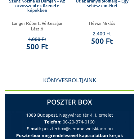
Szent Kozma és Damján – Az
Út az aranydiplomáig – Egy
orvosszentek üzenete
sebész emlékei
képekben
Langer Róbert, Vértesaljai
Hévizi Miklós
László
2.400 Ft
4.000 Ft
500 Ft
500 Ft
KÖNYVESBOLTJAINK
POSZTER BOX
1089 Budapest, Nagyvárad tér 4. I. emelet
Telefon:
06-20-374-0160
E-mail:
poszterbox@semmelweiskiado.hu
Poszterbox megrendelésével kapcsolatban kérjük