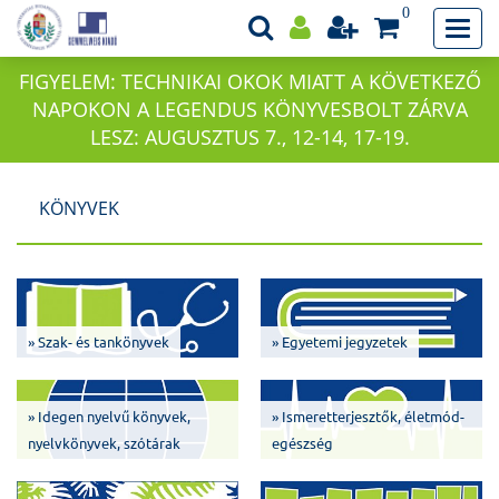
0
FIGYELEM: TECHNIKAI OKOK MIATT A KÖVETKEZŐ
NAPOKON A LEGENDUS KÖNYVESBOLT ZÁRVA
LESZ: AUGUSZTUS 7., 12-14, 17-19.
KÖNYVEK
» Szak- és tankönyvek
» Egyetemi jegyzetek
» Idegen nyelvű könyvek,
» Ismeretterjesztők, életmód-
nyelvkönyvek, szótárak
egészség