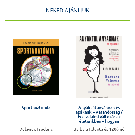
NEKED AJÁNLJUK
J
Sportanatómia
Anyáktól anyáknak és
apáknak – Várandósság /
Forradalmi változás az
életünkben – hogyan
készüljünk fel rá?
Delavier, Frédéric
Barbara Falenta és 1200 nő