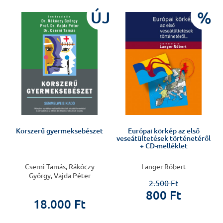
%
ÚJ
%
Korszerű gyermeksebészet
Európai körkép az első
veseátültetések történetéről
+ CD-melléklet
Cserni Tamás, Rákóczy
Langer Róbert
György, Vajda Péter
2.500 Ft
800 Ft
18.000 Ft