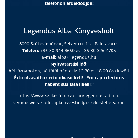
telefonon érdeklődjön!
Legendus Alba Könyvesbolt
8000 Székesfehérvár, Selyem u. 11a, Palotaváros
Telefon:
+36-30-944-3650 és +36-30-326-4705
E-mail:
alba@legendus.hu
Nyitvatartási idő:
hétköznapokon, hétfőtől péntekig 12.30 és 18.00 óra között
Értő olvasathoz értő olvasó kell! „Pro captu lectoris
habent sua fata libelli!”
https://www.szekesfehervar.hu/legendus-alba-a-
semmelweis-kiadu-uj-konyvesboltja-szekesfehervaron