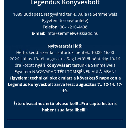
Legendus Könyvesbolt
1089 Budapest, Nagyvárad tér 4., Aula (a Semmelweis
Egyetem toronyépülete)
Telefon:
06-1-210-4408
E-mail:
info@semmelweiskiado.hu
Nyitvatartási idő:
Hétfő, kedd, szerda, csütörtök, péntek: 10:00–16:00
2026. július 13-tól augusztus 5-ig hétfőtől péntekig 10-16
óra között
nyári könyvvásár
t tartunk a Semmelweis
Egyetem NAGYVÁRAD TÉRI TÖMBJÉNEK AULÁJÁBAN!
Figyelem: technikai okok miatt a következő napokon a
Legendus könyvesbolt zárva lesz: augusztus 7., 12-14, 17-
19.
Értő olvasathoz értő olvasó kell! „Pro captu lectoris
habent sua fata libelli!”