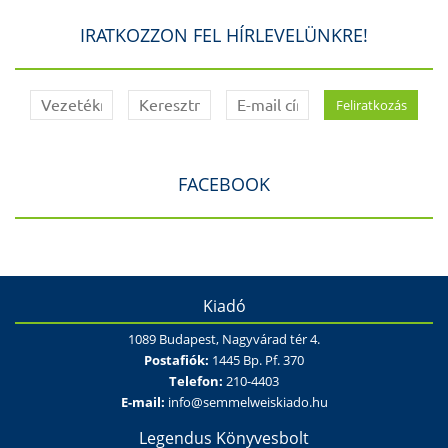
IRATKOZZON FEL HÍRLEVELÜNKRE!
FACEBOOK
Kiadó
1089 Budapest, Nagyvárad tér 4.
Postafiók:
1445 Bp. Pf. 370
Telefon:
210-4403
E-mail:
info@semmelweiskiado.hu
Legendus Könyvesbolt