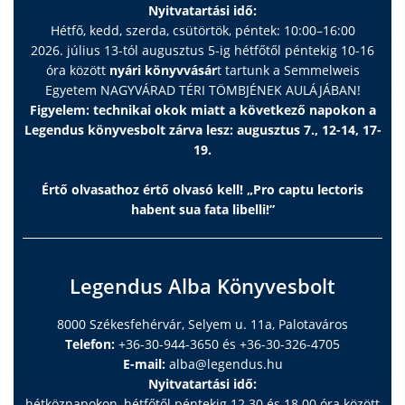
Nyitvatartási idő:
Hétfő, kedd, szerda, csütörtök, péntek: 10:00–16:00
2026. július 13-tól augusztus 5-ig hétfőtől péntekig 10-16
óra között
nyári könyvvásár
t tartunk a Semmelweis
Egyetem NAGYVÁRAD TÉRI TÖMBJÉNEK AULÁJÁBAN!
Figyelem: technikai okok miatt a következő napokon a
Legendus könyvesbolt zárva lesz: augusztus 7., 12-14, 17-
19.
Értő olvasathoz értő olvasó kell! „Pro captu lectoris
habent sua fata libelli!”
Legendus Alba Könyvesbolt
8000 Székesfehérvár, Selyem u. 11a, Palotaváros
Telefon:
+36-30-944-3650 és +36-30-326-4705
E-mail:
alba@legendus.hu
Nyitvatartási idő:
hétköznapokon, hétfőtől péntekig 12.30 és 18.00 óra között