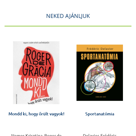
NEKED AJÁNLJUK
J
Mondd ki, hogy őrült vagyok!
Sportanatómia
Nemes Krisztina, Roger de
Delavier, Frédéric