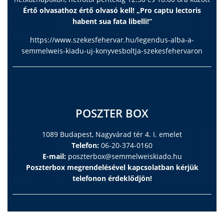
Értő olvasathoz értő olvasó kell! „Pro captu lectoris
habent sua fata libelli!”
https://www.szekesfehervar.hu/legendus-alba-a-
semmelweis-kiadu-uj-konyvesboltja-szekesfehervaron
POSZTER BOX
1089 Budapest, Nagyvárad tér 4. I. emelet
Telefon:
06-20-374-0160
E-mail:
poszterbox@semmelweiskiado.hu
Poszterbox megrendelésével kapcsolatban kérjük
telefonon érdeklődjön!