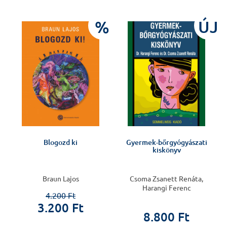
J
%
ÚJ
Blogozd ki
Gyermek-bőrgyógyászati
kiskönyv
Braun Lajos
Csoma Zsanett Renáta,
Harangi Ferenc
4.200 Ft
3.200 Ft
8.800 Ft