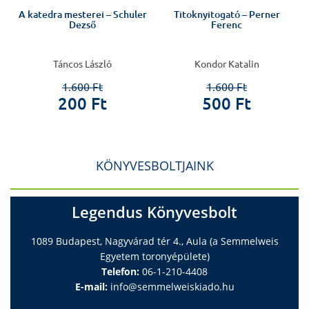
A katedra mesterei – Schuler
Titoknyitogató – Perner
Dezső
Ferenc
Táncos László
Kondor Katalin
1.600 Ft
1.600 Ft
200 Ft
500 Ft
KÖNYVESBOLTJAINK
Legendus Könyvesbolt
1089 Budapest, Nagyvárad tér 4., Aula (a Semmelweis
Egyetem toronyépülete)
Telefon:
06-1-210-4408
E-mail:
info@semmelweiskiado.hu