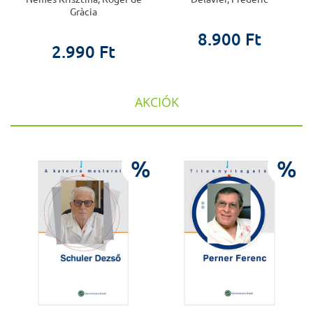
Gràcia
8.900 Ft
2.990 Ft
AKCIÓK
%
%
%