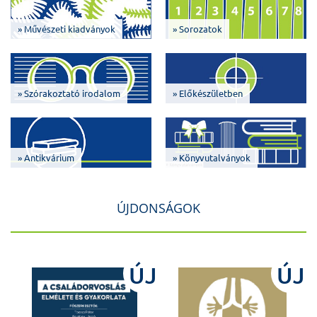
» Művészeti kiadványok
» Sorozatok
» Szórakoztató irodalom
» Előkészületben
» Antikvárium
» Könyvutalványok
ÚJDONSÁGOK
J
ÚJ
ÚJ