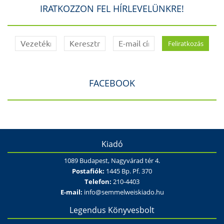
IRATKOZZON FEL HÍRLEVELÜNKRE!
FACEBOOK
Kiadó
1089 Budapest, Nagyvárad tér 4.
Postafiók:
1445 Bp. Pf. 370
Telefon:
210-4403
E-mail:
info@semmelweiskiado.hu
Legendus Könyvesbolt