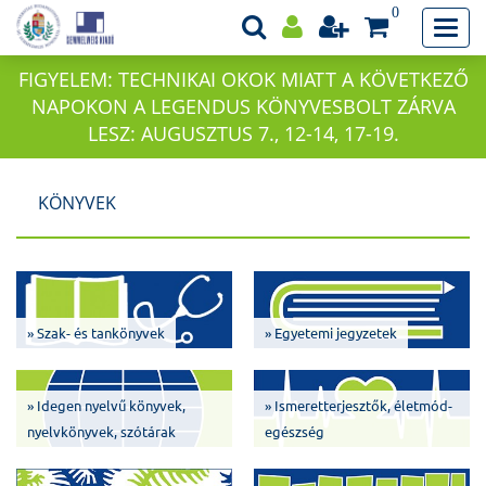
0
FIGYELEM: TECHNIKAI OKOK MIATT A KÖVETKEZŐ
NAPOKON A LEGENDUS KÖNYVESBOLT ZÁRVA
LESZ: AUGUSZTUS 7., 12-14, 17-19.
KÖNYVEK
» Szak- és tankönyvek
» Egyetemi jegyzetek
» Idegen nyelvű könyvek,
» Ismeretterjesztők, életmód-
nyelvkönyvek, szótárak
egészség