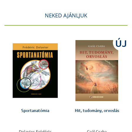
NEKED AJÁNLJUK
J
ÚJ
Sportanatómia
Hit, tudomány, orvoslás
v
Delavier, Frédéric
Gaál Csaba