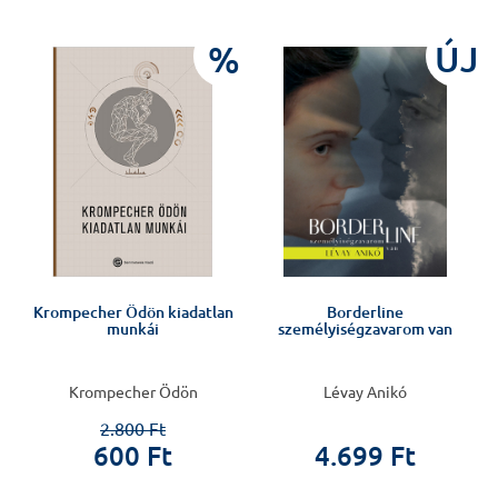
J
%
ÚJ
Krompecher Ödön kiadatlan
Borderline
munkái
személyiségzavarom van
Krompecher Ödön
Lévay Anikó
2.800 Ft
600 Ft
4.699 Ft