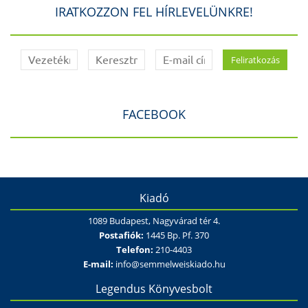
IRATKOZZON FEL HÍRLEVELÜNKRE!
FACEBOOK
Kiadó
1089 Budapest, Nagyvárad tér 4.
Postafiók:
1445 Bp. Pf. 370
Telefon:
210-4403
E-mail:
info@semmelweiskiado.hu
Legendus Könyvesbolt