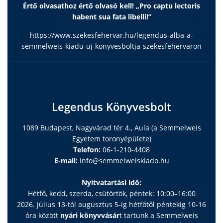
Értő olvasathoz értő olvasó kell! „Pro captu lectoris
habent sua fata libelli!”
https://www.szekesfehervar.hu/legendus-alba-a-
semmelweis-kiadu-uj-konyvesboltja-szekesfehervaron
Legendus Könyvesbolt
1089 Budapest, Nagyvárad tér 4., Aula (a Semmelweis
Egyetem toronyépülete)
Telefon:
06-1-210-4408
E-mail:
info@semmelweiskiado.hu
Nyitvatartási idő:
Hétfő, kedd, szerda, csütörtök, péntek: 10:00–16:00
2026. július 13-tól augusztus 5-ig hétfőtől péntekig 10-16
óra között
nyári könyvvásár
t tartunk a Semmelweis