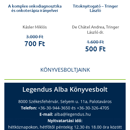
A komplex onkodiagnosztika
Titoknyitogató – Tringer
és onkoterápia irányelvei
László
Kásler Miklós
De Châtel Andrea, Tringer
László dr.
3.000 Ft
1.600 Ft
700 Ft
500 Ft
KÖNYVESBOLTJAINK
Legendus Alba Könyvesbolt
8000 Székesfehérvár, Selyem u. 11a, Palotaváros
Telefon:
+36-30-944-3650 és +36-30-326-4705
E-mail:
alba@legendus.hu
Nyitvatartási idő:
hétköznapokon, hétfőtől péntekig 12.30 és 18.00 óra között