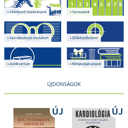
» Művészeti kiadványok
» Sorozatok
» Szórakoztató irodalom
» Előkészületben
» Antikvárium
» Könyvutalványok
ÚJDONSÁGOK
J
ÚJ
ÚJ