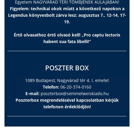
Egyetem NAGYVÁRAD TÉRI TÖMBJÉNEK AULÁJÁBAN!
Figyelem: technikai okok miatt a következő napokon a
Legendus könyvesbolt zárva lesz: augusztus 7., 12-14, 17-
19.
Értő olvasathoz értő olvasó kell! „Pro captu lectoris
habent sua fata libelli!”
POSZTER BOX
1089 Budapest, Nagyvárad tér 4. I. emelet
Telefon:
06-20-374-0160
E-mail:
poszterbox@semmelweiskiado.hu
Poszterbox megrendelésével kapcsolatban kérjük
telefonon érdeklődjön!