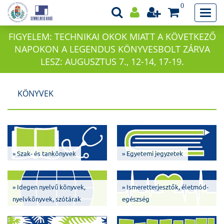
0
FIGYELEM: TECHNIKAI OKOK MIATT A KÖVETKEZŐ
NAPOKON A LEGENDUS KÖNYVESBOLT ZÁRVA
LESZ: AUGUSZTUS 7., 12-14, 17-19.
KÖNYVEK
» Szak- és tankönyvek
» Egyetemi jegyzetek
» Idegen nyelvű könyvek,
» Ismeretterjesztők, életmód-
nyelvkönyvek, szótárak
egészség