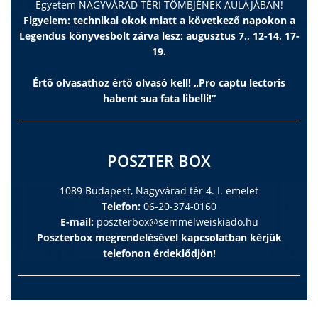
Egyetem NAGYVÁRAD TÉRI TÖMBJÉNEK AULÁJÁBAN!
Figyelem: technikai okok miatt a következő napokon a
Legendus könyvesbolt zárva lesz: augusztus 7., 12-14, 17-
19.
Értő olvasathoz értő olvasó kell! „Pro captu lectoris
habent sua fata libelli!”
POSZTER BOX
1089 Budapest, Nagyvárad tér 4. I. emelet
Telefon:
06-20-374-0160
E-mail:
poszterbox@semmelweiskiado.hu
Poszterbox megrendelésével kapcsolatban kérjük
telefonon érdeklődjön!