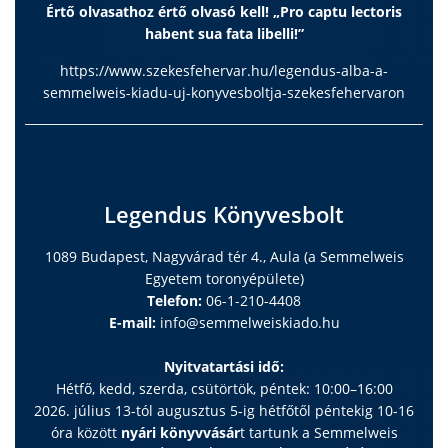
Értő olvasathoz értő olvasó kell! „Pro captu lectoris
habent sua fata libelli!”
https://www.szekesfehervar.hu/legendus-alba-a-
semmelweis-kiadu-uj-konyvesboltja-szekesfehervaron
Legendus Könyvesbolt
1089 Budapest, Nagyvárad tér 4., Aula (a Semmelweis
Egyetem toronyépülete)
Telefon:
06-1-210-4408
E-mail:
info@semmelweiskiado.hu
Nyitvatartási idő:
Hétfő, kedd, szerda, csütörtök, péntek: 10:00–16:00
2026. július 13-tól augusztus 5-ig hétfőtől péntekig 10-16
óra között
nyári könyvvásár
t tartunk a Semmelweis