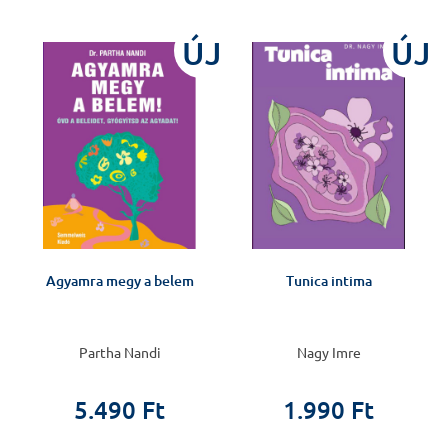
J
ÚJ
ÚJ
Agyamra megy a belem
Tunica intima
Partha Nandi
Nagy Imre
5.490 Ft
1.990 Ft