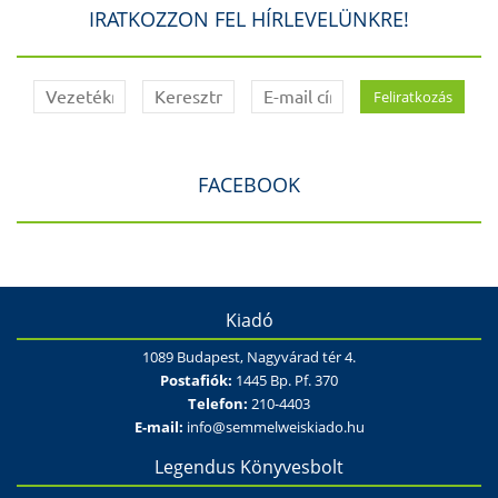
IRATKOZZON FEL HÍRLEVELÜNKRE!
FACEBOOK
Kiadó
1089 Budapest, Nagyvárad tér 4.
Postafiók:
1445 Bp. Pf. 370
Telefon:
210-4403
E-mail:
info@semmelweiskiado.hu
Legendus Könyvesbolt