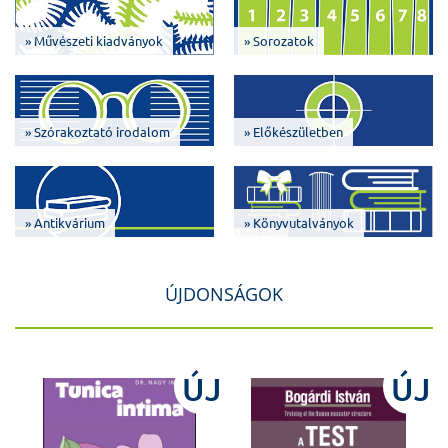
» Művészeti kiadványok
» Sorozatok
» Szórakoztató irodalom
» Előkészületben
» Antikvárium
» Könyvutalványok
ÚJDONSÁGOK
J
ÚJ
ÚJ