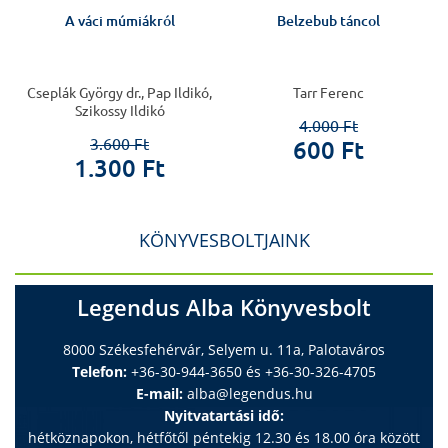
A váci múmiákról
Belzebub táncol
Cseplák György dr., Pap Ildikó,
Tarr Ferenc
Szikossy Ildikó
4.000 Ft
3.600 Ft
600 Ft
1.300 Ft
KÖNYVESBOLTJAINK
Legendus Alba Könyvesbolt
8000 Székesfehérvár, Selyem u. 11a, Palotaváros
Telefon:
+36-30-944-3650 és +36-30-326-4705
E-mail:
alba@legendus.hu
Nyitvatartási idő:
hétköznapokon, hétfőtől péntekig 12.30 és 18.00 óra között