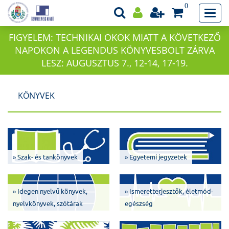
0
FIGYELEM: TECHNIKAI OKOK MIATT A KÖVETKEZŐ
NAPOKON A LEGENDUS KÖNYVESBOLT ZÁRVA
LESZ: AUGUSZTUS 7., 12-14, 17-19.
KÖNYVEK
» Szak- és tankönyvek
» Egyetemi jegyzetek
» Idegen nyelvű könyvek,
» Ismeretterjesztők, életmód-
nyelvkönyvek, szótárak
egészség