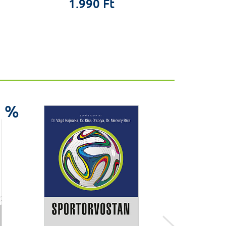
1.990 Ft
6.9
%