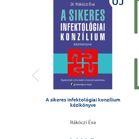
ÚJ
ÚJ
rmeksebészet
A sikeres infektológiai konzílium
kézikönyve
Rákóczy György,
Rákóczi Éva
 Péter