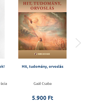
ok!
Hit, tudomány, orvoslás
Sporta
ràcia
Gaál Csaba
Delavier
5.900 Ft
8.9