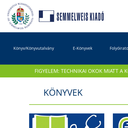
Könyv/Könyvutalvány
E-Könyvek
Folyóirat
FIGYELEM: TECHNIKAI OKOK MIATT A 
KÖNYVEK