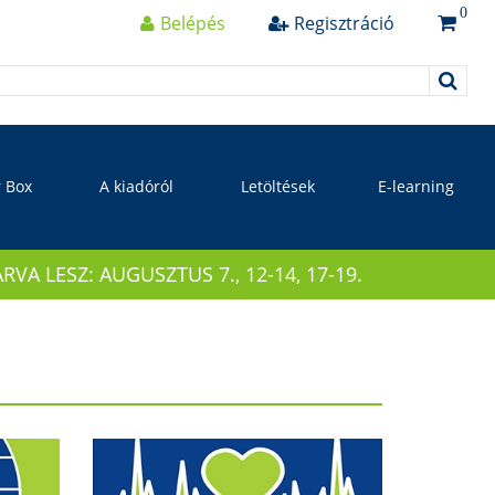
0
Belépés
Regisztráció
r Box
A kiadóról
Letöltések
E-learning
 LESZ: AUGUSZTUS 7., 12-14, 17-19.