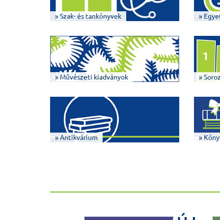
» Szak- és tankönyvek
» Egye
» Művészeti kiadványok
» Soro
» Antikvárium
» Köny