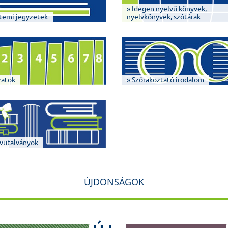
» Idegen nyelvű könyvek,
temi jegyzetek
nyelvkönyvek, szótárak
zatok
» Szórakoztató irodalom
vutalványok
ÚJDONSÁGOK