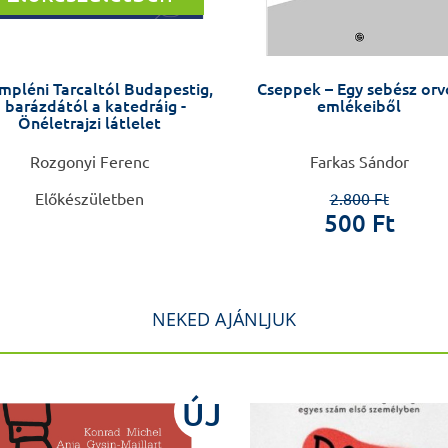
mpléni Tarcaltól Budapestig,
Cseppek – Egy sebész orv
 barázdától a katedráig -
emlékeiből
Önéletrajzi látlelet
Rozgonyi Ferenc
Farkas Sándor
Előkészületben
2.800 Ft
500 Ft
NEKED AJÁNLJUK
ÚJ