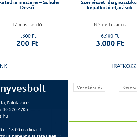
katedra mesterei – Schuler
Szemészeti diagnosztiku
Dezső
képalkotó eljárások
Táncos László
Németh János
1.600 Ft
6.900 Ft
200 Ft
3.000 Ft
INK
IRATKOZZ
nyvesbolt
1a, Palotaváros
6-30-326-4705
s.hu
 és 18.00 óra között
toris habent sua fata libelli!”