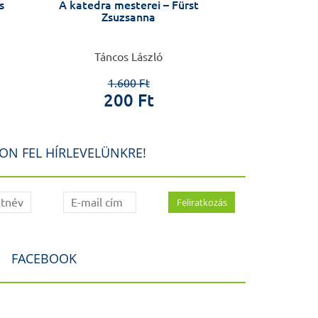
s
A katedra mesterei – Fürst
Szyksznian 
Zsuzsanna
Táncos László
7.8
1.5
1.600 Ft
200 Ft
ON FEL HÍRLEVELÜNKRE!
FACEBOOK