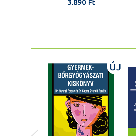
3.890 Ft
00 Ft
ÚJ