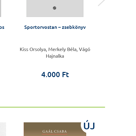
os
Sportorvostan – zsebkönyv
Plasztika
Kiss Orsolya, Merkely Béla, Vágó
Gulyás
Hajnalka
44.0
4.000 Ft
ÚJ