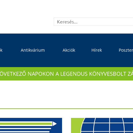
ok
Antikvárium
Akciók
Hírek
Poszte
KÖVETKEZŐ NAPOKON A LEGENDUS KÖNYVESBOLT ZÁRVA