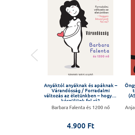
 SZÍV
Anyáktól anyáknak és apáknak –
Öngy
Várandósság / Forradalmi
t
változás az életünkben – hogyan
(AS
készüljünk fel rá?
. Soós Krisztina
Barbara Falenta és 1200 nő
Anja
0 Ft
4.900 Ft