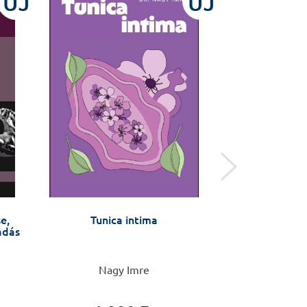
ÚJ
ÚJ
e,
Tunica intima
Kardiológia
iadás
(szak)vizsgára
ki
Nagy Imre
Szeged