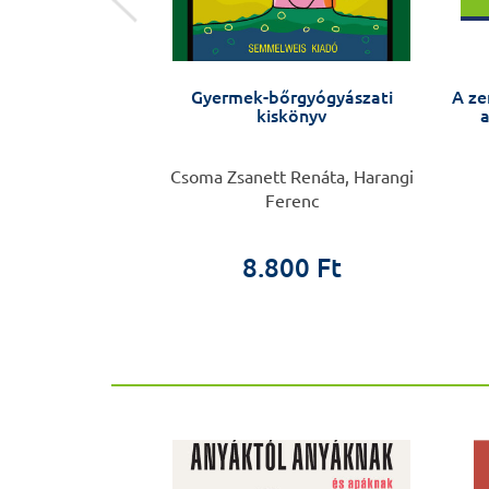
gyakorlatban – A
Gyermek-bőrgyógyászati
A ze
s építőelemei
kiskönyv
a
dori Hanna
Csoma Zsanett Renáta, Harangi
Ferenc
0 Ft
8.800 Ft
ÚJ