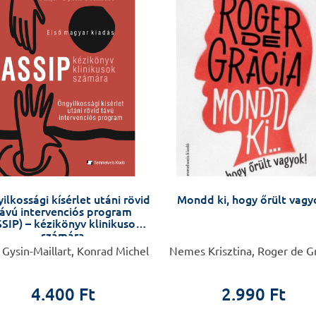
ilkossági kísérlet utáni rövid
Mondd ki, hogy őrült vagy
ávú intervenciós program
SIP) – kézikönyv klinikusok
számára
 Gysin-Maillart, Konrad Michel
Nemes Krisztina, Roger de G
4.400 Ft
2.990 Ft