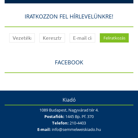
IRATKOZZON FEL HÍRLEVELÜNKRE!
FACEBOOK
Kiadó
1089 Budapest, Nagyvárad tér 4.
Postafiók:
1445 Bp. Pf. 370
Telefon:
210-4403
E-mail:
info@semmelweiskiado.hu