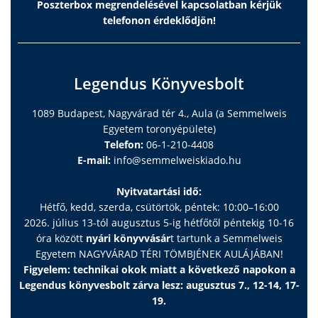
Poszterbox megrendelésével kapcsolatban kérjük
telefonon érdeklődjön!
Legendus Könyvesbolt
1089 Budapest, Nagyvárad tér 4., Aula (a Semmelweis
Egyetem toronyépülete)
Telefon:
06-1-210-4408
E-mail:
info@semmelweiskiado.hu
Nyitvatartási idő:
Hétfő, kedd, szerda, csütörtök, péntek: 10:00–16:00
2026. július 13-tól augusztus 5-ig hétfőtől péntekig 10-16
óra között
nyári könyvvásár
t tartunk a Semmelweis
Egyetem NAGYVÁRAD TÉRI TÖMBJÉNEK AULÁJÁBAN!
Figyelem: technikai okok miatt a következő napokon a
Legendus könyvesbolt zárva lesz: augusztus 7., 12-14, 17-
19.