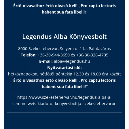
Értő olvasathoz értő olvasó kell! „Pro captu lectoris
habent sua fata libelli!”
Legendus Alba Könyvesbolt
8000 Székesfehérvár, Selyem u. 11a, Palotaváros
Telefon:
+36-30-944-3650 és +36-30-326-4705
E-mail:
alba@legendus.hu
Nyitvatartási idő:
hétköznapokon, hétfőtől péntekig 12.30 és 18.00 óra között
Értő olvasathoz értő olvasó kell! „Pro captu lectoris
habent sua fata libelli!”
https://www.szekesfehervar.hu/legendus-alba-a-
semmelweis-kiadu-uj-konyvesboltja-szekesfehervaron