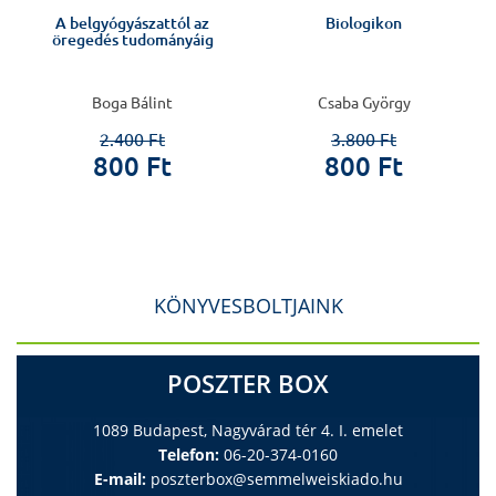
A belgyógyászattól az
Biologikon
öregedés tudományáig
Boga Bálint
Csaba György
2.400 Ft
3.800 Ft
800 Ft
800 Ft
KÖNYVESBOLTJAINK
POSZTER BOX
1089 Budapest, Nagyvárad tér 4. I. emelet
Telefon:
06-20-374-0160
E-mail:
poszterbox@semmelweiskiado.hu