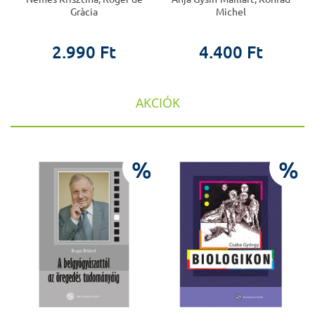
Gràcia
Michel
2.990 Ft
4.400 Ft
AKCIÓK
%
%
%