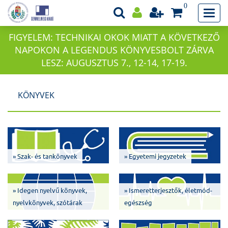
0
FIGYELEM: TECHNIKAI OKOK MIATT A KÖVETKEZŐ
NAPOKON A LEGENDUS KÖNYVESBOLT ZÁRVA
LESZ: AUGUSZTUS 7., 12-14, 17-19.
KÖNYVEK
» Szak- és tankönyvek
» Egyetemi jegyzetek
» Idegen nyelvű könyvek,
» Ismeretterjesztők, életmód-
nyelvkönyvek, szótárak
egészség