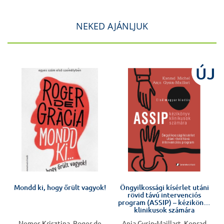
NEKED AJÁNLJUK
ÚJ
Mondd ki, hogy őrült vagyok!
Öngyilkossági kísérlet utáni
rövid távú intervenciós
program (ASSIP) – kézikönyv
klinikusok számára
Nemes Krisztina, Roger de
Anja Gysin-Maillart, Konrad