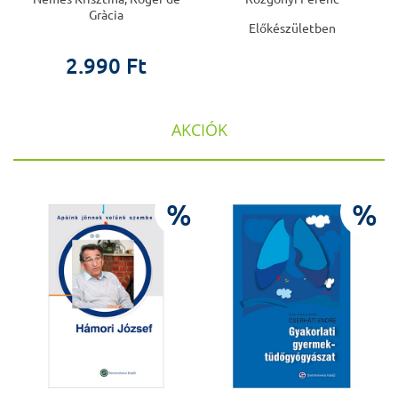
Gràcia
Előkészületben
2.990 Ft
AKCIÓK
%
%
%