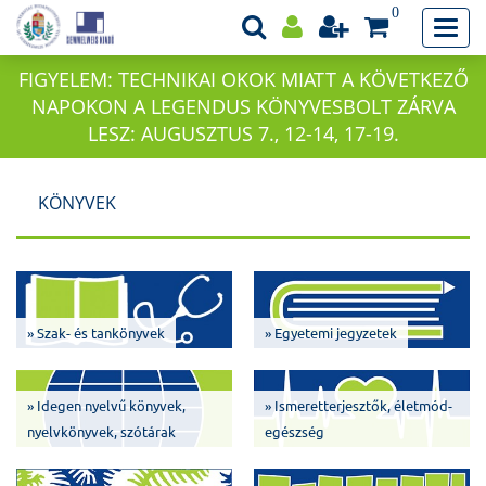
0
FIGYELEM: TECHNIKAI OKOK MIATT A KÖVETKEZŐ
NAPOKON A LEGENDUS KÖNYVESBOLT ZÁRVA
LESZ: AUGUSZTUS 7., 12-14, 17-19.
KÖNYVEK
» Szak- és tankönyvek
» Egyetemi jegyzetek
» Idegen nyelvű könyvek,
» Ismeretterjesztők, életmód-
nyelvkönyvek, szótárak
egészség