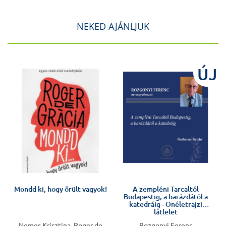
NEKED AJÁNLJUK
J
ÚJ
Előkészületben
Mondd ki, hogy őrült vagyok!
A zempléni Tarcaltól
Budapestig, a barázdától a
katedráig - Önéletrajzi
látlelet
Nemes Krisztina, Roger de
Rozgonyi Ferenc