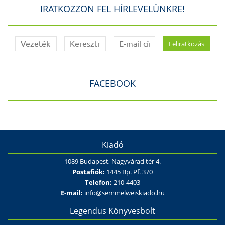
IRATKOZZON FEL HÍRLEVELÜNKRE!
FACEBOOK
Kiadó
1089 Budapest, Nagyvárad tér 4.
Postafiók:
1445 Bp. Pf. 370
Telefon:
210-4403
E-mail:
info@semmelweiskiado.hu
Legendus Könyvesbolt