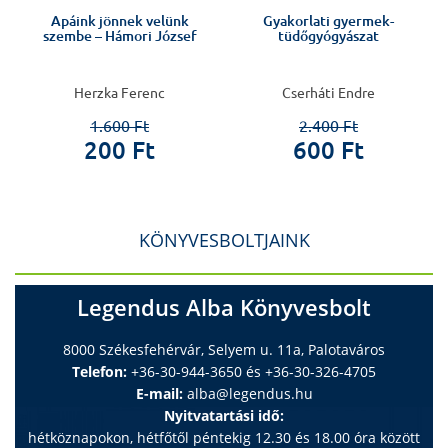
Apáink jönnek velünk
Gyakorlati gyermek-
szembe – Hámori József
tüdőgyógyászat
Herzka Ferenc
Cserháti Endre
1.600 Ft
2.400 Ft
200 Ft
600 Ft
KÖNYVESBOLTJAINK
Legendus Alba Könyvesbolt
8000 Székesfehérvár, Selyem u. 11a, Palotaváros
Telefon:
+36-30-944-3650 és +36-30-326-4705
E-mail:
alba@legendus.hu
Nyitvatartási idő:
hétköznapokon, hétfőtől péntekig 12.30 és 18.00 óra között