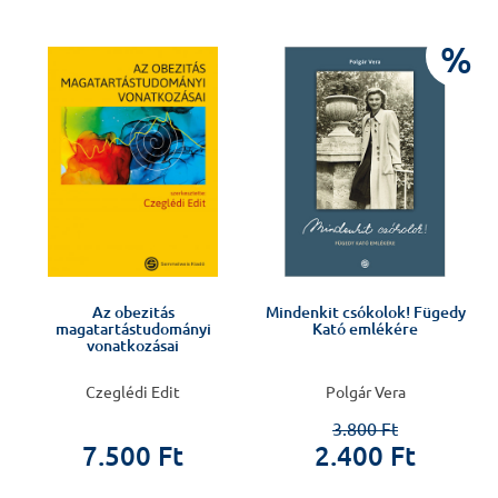
%
Az obezitás
Mindenkit csókolok! Fügedy
magatartástudományi
Kató emlékére
vonatkozásai
Czeglédi Edit
Polgár Vera
3.800 Ft
7.500 Ft
2.400 Ft