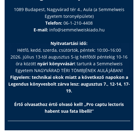
1089 Budapest, Nagyvárad tér 4., Aula (a Semmelweis
Egyetem toronyépülete)
Telefon:
06-1-210-4408
E-mail:
info@semmelweiskiado.hu
Nyitvatartási idő:
Hétfő, kedd, szerda, csütörtök, péntek: 10:00–16:00
2026. július 13-tól augusztus 5-ig hétfőtől péntekig 10-16
óra között
nyári könyvvásár
t tartunk a Semmelweis
Egyetem NAGYVÁRAD TÉRI TÖMBJÉNEK AULÁJÁBAN!
Figyelem: technikai okok miatt a következő napokon a
Legendus könyvesbolt zárva lesz: augusztus 7., 12-14, 17-
19.
Értő olvasathoz értő olvasó kell! „Pro captu lectoris
habent sua fata libelli!”