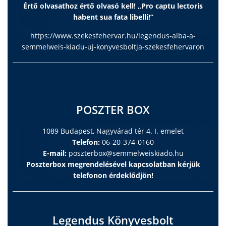
Értő olvasathoz értő olvasó kell! „Pro captu lectoris
habent sua fata libelli!”
https://www.szekesfehervar.hu/legendus-alba-a-
semmelweis-kiadu-uj-konyvesboltja-szekesfehervaron
POSZTER BOX
1089 Budapest, Nagyvárad tér 4. I. emelet
Telefon:
06-20-374-0160
E-mail:
poszterbox@semmelweiskiado.hu
Poszterbox megrendelésével kapcsolatban kérjük
telefonon érdeklődjön!
Legendus Könyvesbolt