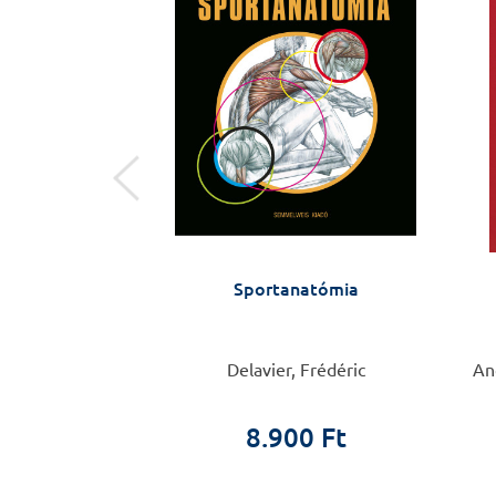
 őrült vagyok!
Sportanatómia
 Roger de Gràcia
Delavier, Frédéric
Ang
0 Ft
8.900 Ft