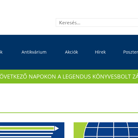
ok
Antikvárium
Akciók
Hírek
Poszte
KÖVETKEZŐ NAPOKON A LEGENDUS KÖNYVESBOLT ZÁRVA