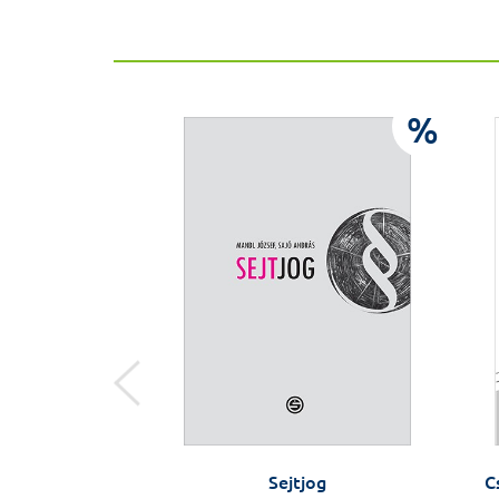
%
%
+ pdf melléklet
Sejtjog
C