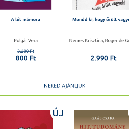
A lét mámora
Mondd ki, hogy őrült vagy
Polgár Vera
Nemes Krisztina, Roger de G
3.200 Ft
800 Ft
2.990 Ft
NEKED AJÁNLJUK
ÚJ