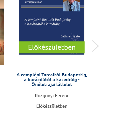
Előkészületben
A zempléni Tarcaltól Budapestig,
Öngyilkossági kí
a barázdától a katedráig -
távú interve
Önéletrajzi látlelet
(ASSIP) – kézi
szá
Rozgonyi Ferenc
Anja Gysin-Maill
Előkészületben
4.4