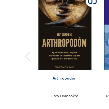
ÚJ
ÚJ
ológiai konzílium
Arthropodóm
önyve
zi Éva
Frey Domonkos
M