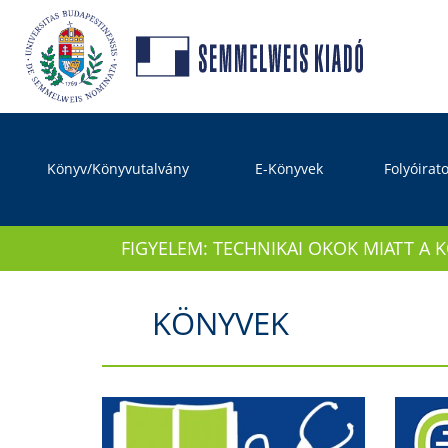
Könyv/Könyvutalvány
E-Könyvek
Folyóirat
FIGYELEM: TECHNIKAI OKOK MIATT A 
KÖNYVEK