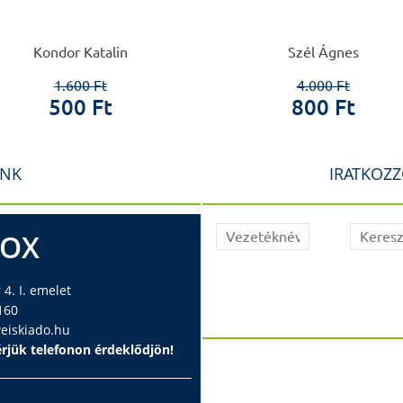
Kondor Katalin
Szél Ágnes
1.600 Ft
4.000 Ft
500 Ft
800 Ft
INK
IRATKOZZ
BOX
4. I. emelet
160
iskiado.hu
rjük telefonon érdeklődjön!