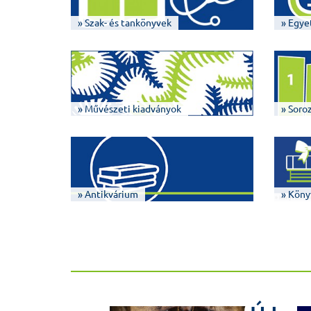
» Szak- és tankönyvek
» Egye
» Művészeti kiadványok
» Soro
» Antikvárium
» Köny