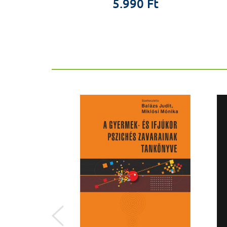
0 Ft
5.990 Ft