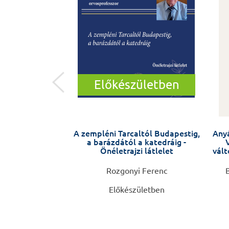
Előkészületben
ny, orvoslás
A zempléni Tarcaltól Budapestig,
Anyá
a barázdától a katedráig -
Önéletrajzi látlelet
vált
Csaba
Rozgonyi Ferenc
B
Előkészületben
0 Ft