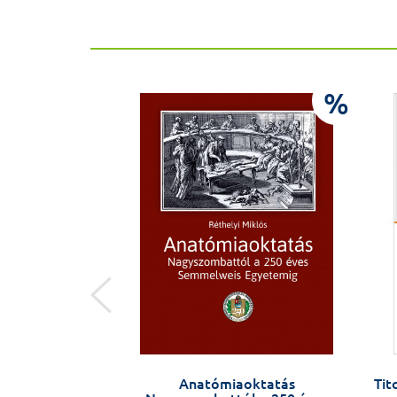
%
%
 Vízkelety Tibor
Anatómiaoktatás
Tit