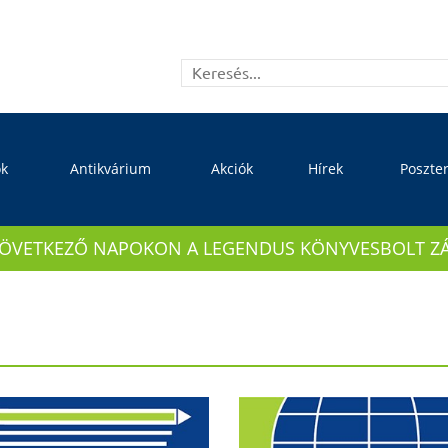
ok
Antikvárium
Akciók
Hírek
Poszte
KÖVETKEZŐ NAPOKON A LEGENDUS KÖNYVESBOLT ZÁRVA