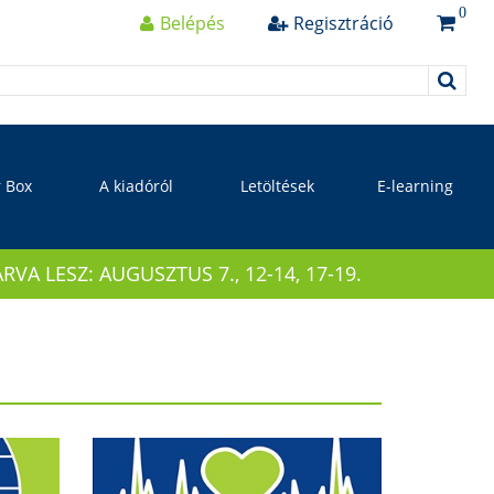
0
Belépés
Regisztráció
r Box
A kiadóról
Letöltések
E-learning
 LESZ: AUGUSZTUS 7., 12-14, 17-19.