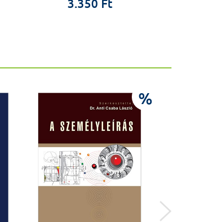
3.350 Ft
4.4
%