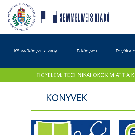
Könyv/Könyvutalvány
E-Könyvek
Folyóirat
FIGYELEM: TECHNIKAI OKOK MIATT A 
KÖNYVEK