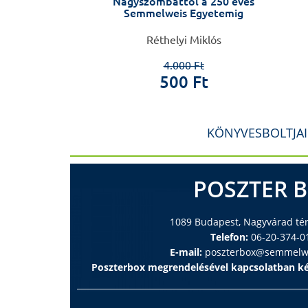
Nagyszombattól a 250 éves
Semmelweis Egyetemig
 László
Réthelyi Miklós
0 Ft
4.000 Ft
 Ft
500 Ft
KÖNYVESBOLTJA
POSZTER 
1089 Budapest, Nagyvárad tér 
Telefon:
06-20-374-0
E-mail:
poszterbox@semmelwe
Poszterbox megrendelésével kapcsolatban ké