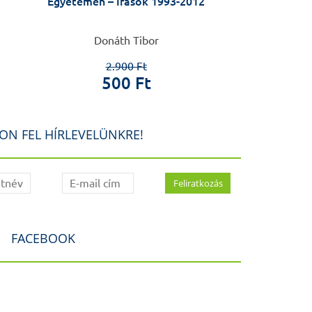
Egyetemen – Írások 1993-2012
drámafo
Donáth Tibor
Szele
2.900 Ft
2.5
500 Ft
80
ON FEL HÍRLEVELÜNKRE!
FACEBOOK