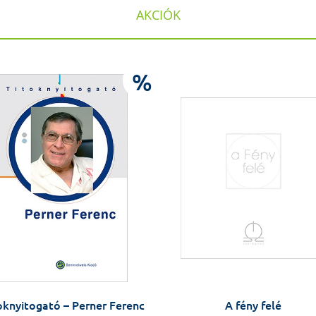
AKCIÓK
%
oknyitogató – Perner Ferenc
A fény felé