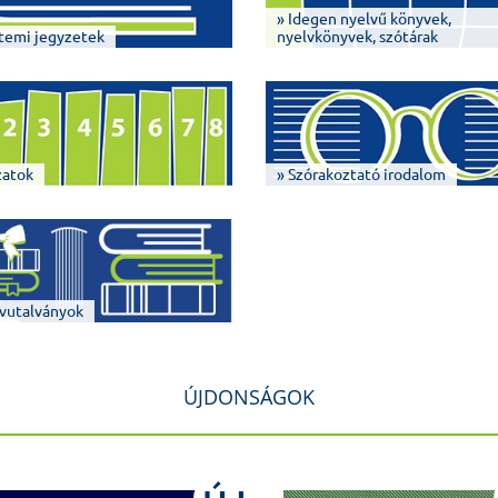
» Idegen nyelvű könyvek,
temi jegyzetek
nyelvkönyvek, szótárak
zatok
» Szórakoztató irodalom
vutalványok
ÚJDONSÁGOK