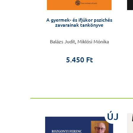
 – zsebkönyv
A gyermek- és ifjúkor pszichés
a készülőknek
zavarainak tankönyve
 Nándor
Balázs Judit, Miklósi Mónika
0 Ft
5.450 Ft
ÚJ
ÚJ