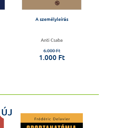
A személyleírás
Arthr
Anti Csaba
Frey D
6.000 Ft
1.000 Ft
5.9
ÚJ