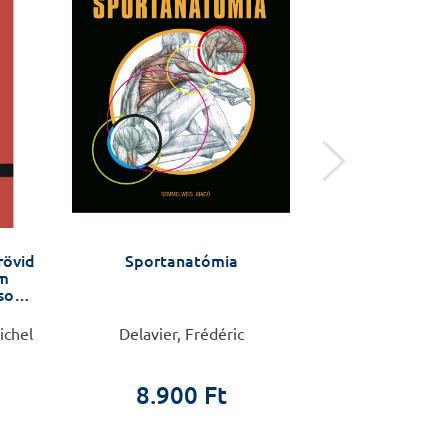
rövid
Sportanatómia
Mondd ki, hog
am
usok
ichel
Delavier, Frédéric
Nemes Krisztina
8.900 Ft
2.9