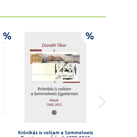
%
%
Krónikás is voltam a Semmelweis
Szabó Lőrinc