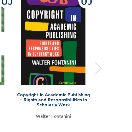
ÚJ
ÚJ
Copyright in Academic Publishing
Öngyilkossági kí
– Rights and Responsibilities in
távú interve
Scholarly Work
(ASSIP) – kézi
szá
Walter Fontanini
Anja Gysin-Maill