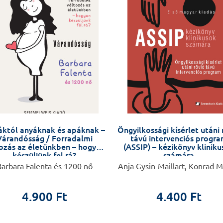
któl anyáknak és apáknak –
Öngyilkossági kísérlet utáni 
Várandósság / Forradalmi
távú intervenciós progr
ozás az életünkben – hogyan
(ASSIP) – kézikönyv klinik
készüljünk fel rá?
számára
arbara Falenta és 1200 nő
Anja Gysin-Maillart, Konrad M
4.900 Ft
4.400 Ft