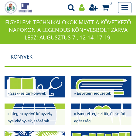
0
FIGYELEM: TECHNIKAI OKOK MIATT A KÖVETKEZŐ
NAPOKON A LEGENDUS KÖNYVESBOLT ZÁRVA
LESZ: AUGUSZTUS 7., 12-14, 17-19.
KÖNYVEK
» Szak- és tankönyvek
» Egyetemi jegyzetek
» Idegen nyelvű könyvek,
» Ismeretterjesztők, életmód-
nyelvkönyvek, szótárak
egészség