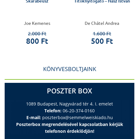
r
Skarabeusz
Titoknyitogató – Nász István
Joe Kemenes
De Châtel Andrea
2.000 Ft
1.600 Ft
800 Ft
500 Ft
KÖNYVESBOLTJAINK
POSZTER BOX
1089 Budapest, Nagyvárad tér 4. I. emelet
Telefon:
06-20-374-0160
E-mail:
poszterbox@semmelweiskiado.hu
Poszterbox megrendelésével kapcsolatban kérjük
telefonon érdeklődjön!