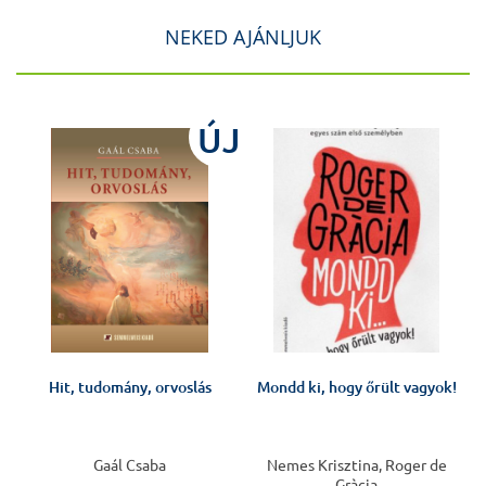
NEKED AJÁNLJUK
J
ÚJ
Hit, tudomány, orvoslás
Mondd ki, hogy őrült vagyok!
v
Gaál Csaba
Nemes Krisztina, Roger de
Gràcia