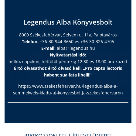
Legendus Alba Könyvesbolt
8000 Székesfehérvár, Selyem u. 11a, Palotaváros
Telefon:
+36-30-944-3650 és +36-30-326-4705
E-mail:
alba@legendus.hu
Nyitvatartási idő:
hétköznapokon, hétfőtől péntekig 12.30 és 18.00 óra között
Értő olvasathoz értő olvasó kell! „Pro captu lectoris
habent sua fata libelli!”
https://www.szekesfehervar.hu/legendus-alba-a-
semmelweis-kiadu-uj-konyvesboltja-szekesfehervaron
IRATKOZZON FEL HÍRLEVELÜNKRE!