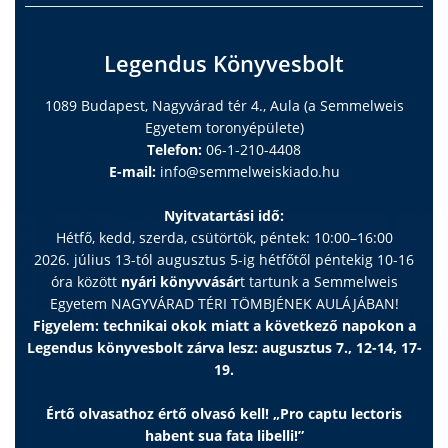
Legendus Könyvesbolt
1089 Budapest, Nagyvárad tér 4., Aula (a Semmelweis
Egyetem toronyépülete)
Telefon:
06-1-210-4408
E-mail:
info@semmelweiskiado.hu
Nyitvatartási idő:
Hétfő, kedd, szerda, csütörtök, péntek: 10:00–16:00
2026. július 13-tól augusztus 5-ig hétfőtől péntekig 10-16
óra között
nyári könyvvásár
t tartunk a Semmelweis
Egyetem NAGYVÁRAD TÉRI TÖMBJÉNEK AULÁJÁBAN!
Figyelem: technikai okok miatt a következő napokon a
Legendus könyvesbolt zárva lesz: augusztus 7., 12-14, 17-
19.
Értő olvasathoz értő olvasó kell! „Pro captu lectoris
habent sua fata libelli!”