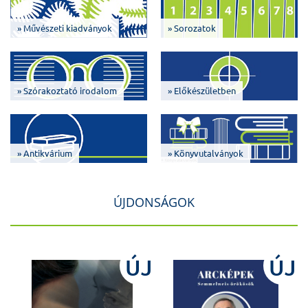
» Művészeti kiadványok
» Sorozatok
» Szórakoztató irodalom
» Előkészületben
» Antikvárium
» Könyvutalványok
ÚJDONSÁGOK
J
ÚJ
ÚJ