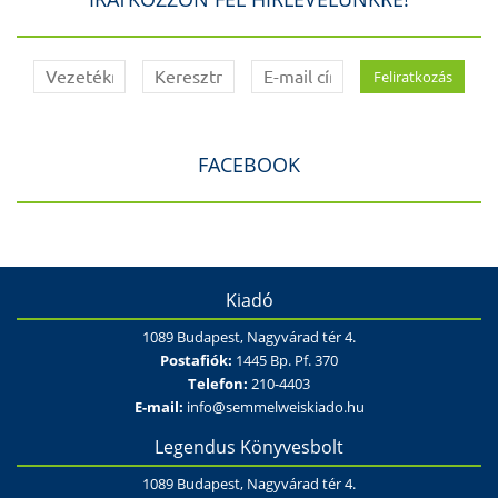
FACEBOOK
Kiadó
1089 Budapest, Nagyvárad tér 4.
Postafiók:
1445 Bp. Pf. 370
Telefon:
210-4403
E-mail:
info@semmelweiskiado.hu
Legendus Könyvesbolt
1089 Budapest, Nagyvárad tér 4.