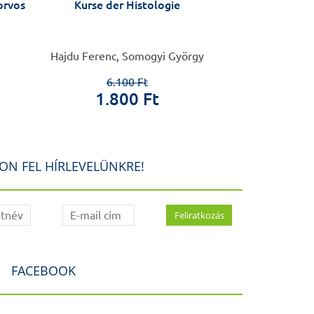
orvos
Kurse der Histologie
Leitfaden der
Hajdu Ferenc, Somogyi György
Péter 
6.100 Ft
6.0
1.800 Ft
1.5
ON FEL HÍRLEVELÜNKRE!
FACEBOOK