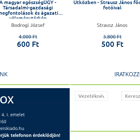
A magyar egészségÜGY -
Útközben - Strausz János fő
Társadalmi-gazdasági
fotóival
megfontolások és ágazati
véleménytérkép
Bodrogi József
Strausz János
4.000 Ft
3.800 Ft
600 Ft
500 Ft
INK
IRATKOZZ
BOX
4. I. emelet
160
iskiado.hu
rjük telefonon érdeklődjön!