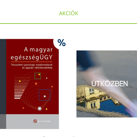
AKCIÓK
%