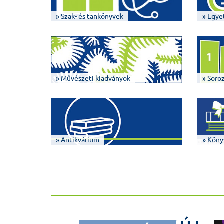
» Szak- és tankönyvek
» Egye
» Művészeti kiadványok
» Soro
» Antikvárium
» Köny