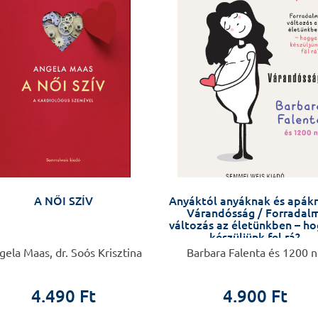
A NŐI SZÍV
Anyáktól anyáknak és apák
Várandósság / Forradalm
változás az életünkben – h
készüljünk fel rá?
ela Maas, dr. Soós Krisztina
Barbara Falenta és 1200 
4.490 Ft
4.900 Ft