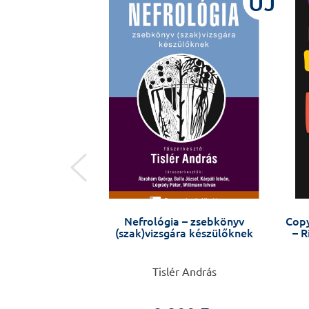
ÚJ
ÚJ
ell biology
Nefrológia – zsebkönyv
Copy
(szak)vizsgára készülőknek
– R
Szabolcs Sipeki
Tislér András