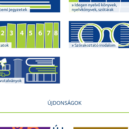
» Idegen nyelvű könyvek,
temi jegyzetek
nyelvkönyvek, szótárak
zatok
» Szórakoztató irodalom
vutalványok
ÚJDONSÁGOK