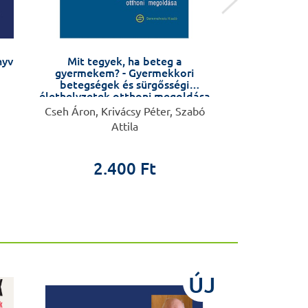
nyv
Mit tegyek, ha beteg a
Érsebésze
gyermekem? - Gyermekkori
betegségek és sürgősségi
élethelyzetek otthoni megoldása
Cseh Áron, Krivácsy Péter, Szabó
Nagy
Attila
4.8
2.400 Ft
ÚJ