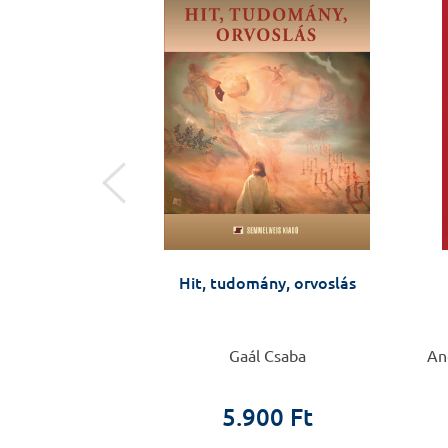
natómia
Hit, tudomány, orvoslás
 Frédéric
Gaál Csaba
Ang
0 Ft
5.900 Ft