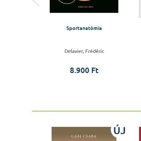
dön kiadatlan
Sportanatómia
kái
her Ödön
Delavier, Frédéric
0 Ft
 Ft
8.900 Ft
ÚJ