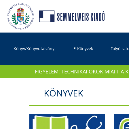
Könyv/Könyvutalvány
E-Könyvek
Folyóirat
FIGYELEM: TECHNIKAI OKOK MIATT A 
KÖNYVEK