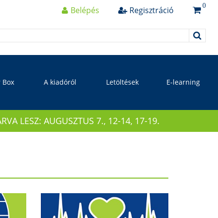
0
Belépés
Regisztráció
r Box
A kiadóról
Letöltések
E-learning
 LESZ: AUGUSZTUS 7., 12-14, 17-19.