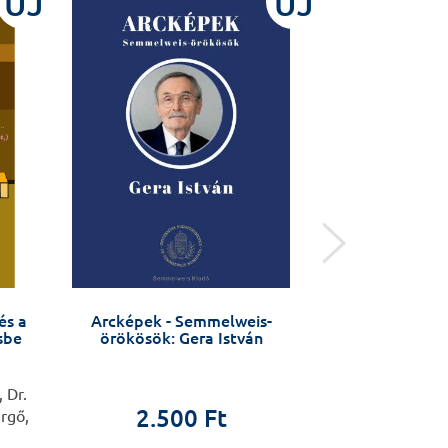
ÚJ
ÚJ
és a
Arcképek - Semmelweis-
Könyvutalv
sbe
örökösök: Gera István
 Dr.
2.500 Ft
2.0
rgő,