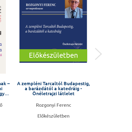
Előkészületben
nak –
A zempléni Tarcaltól Budapestig,
Öngyilkossági kí
i
a barázdától a katedráig -
távú interve
ogyan
Önéletrajzi látlelet
(ASSIP) – kézi
szá
nő
Rozgonyi Ferenc
Anja Gysin-Maill
Előkészületben
4.4