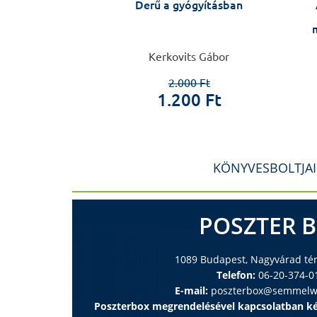
– Süveges Ildikó
Derű a gyógyításban
 László
Kerkovits Gábor
0 Ft
2.000 Ft
 Ft
1.200 Ft
KÖNYVESBOLTJA
POSZTER 
1089 Budapest, Nagyvárad tér 
Telefon:
06-20-374-0
E-mail:
poszterbox@semmelwe
Poszterbox megrendelésével kapcsolatban ké