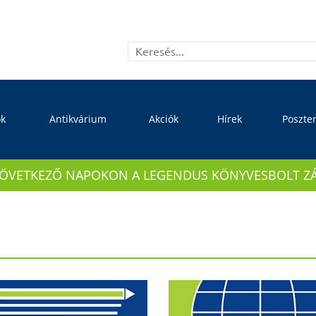
ok
Antikvárium
Akciók
Hírek
Poszte
KÖVETKEZŐ NAPOKON A LEGENDUS KÖNYVESBOLT ZÁRVA