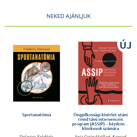
NEKED AJÁNLJUK
J
ÚJ
Sportanatómia
Öngyilkossági kísérlet utáni
rövid távú intervenciós
program (ASSIP) – kézikönyv
klinikusok számára
Delavier, Frédéric
Anja Gysin-Maillart, Konrad