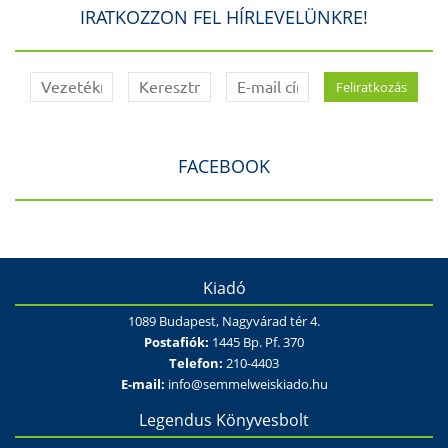
IRATKOZZON FEL HÍRLEVELÜNKRE!
FACEBOOK
Kiadó
1089 Budapest, Nagyvárad tér 4.
Postafiók:
1445 Bp. Pf. 370
Telefon:
210-4403
E-mail:
info@semmelweiskiado.hu
Legendus Könyvesbolt