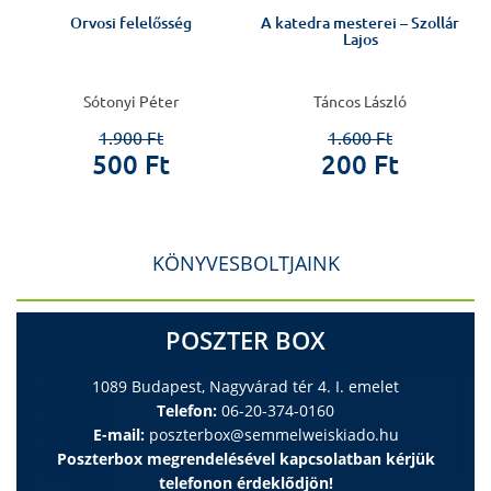
Orvosi felelősség
A katedra mesterei – Szollár
Lajos
Sótonyi Péter
Táncos László
1.900 Ft
1.600 Ft
500 Ft
200 Ft
KÖNYVESBOLTJAINK
POSZTER BOX
1089 Budapest, Nagyvárad tér 4. I. emelet
Telefon:
06-20-374-0160
E-mail:
poszterbox@semmelweiskiado.hu
Poszterbox megrendelésével kapcsolatban kérjük
telefonon érdeklődjön!