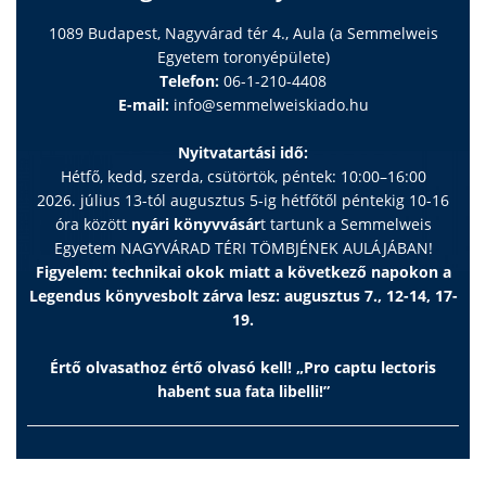
1089 Budapest, Nagyvárad tér 4., Aula (a Semmelweis
Egyetem toronyépülete)
Telefon:
06-1-210-4408
E-mail:
info@semmelweiskiado.hu
Nyitvatartási idő:
Hétfő, kedd, szerda, csütörtök, péntek: 10:00–16:00
2026. július 13-tól augusztus 5-ig hétfőtől péntekig 10-16
óra között
nyári könyvvásár
t tartunk a Semmelweis
Egyetem NAGYVÁRAD TÉRI TÖMBJÉNEK AULÁJÁBAN!
Figyelem: technikai okok miatt a következő napokon a
Legendus könyvesbolt zárva lesz: augusztus 7., 12-14, 17-
19.
Értő olvasathoz értő olvasó kell! „Pro captu lectoris
habent sua fata libelli!”