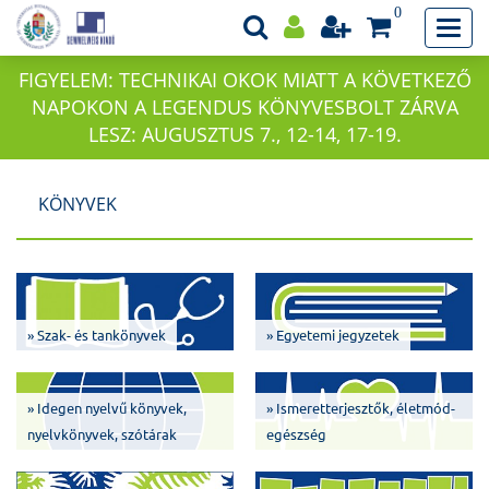
0
FIGYELEM: TECHNIKAI OKOK MIATT A KÖVETKEZŐ
NAPOKON A LEGENDUS KÖNYVESBOLT ZÁRVA
LESZ: AUGUSZTUS 7., 12-14, 17-19.
KÖNYVEK
» Szak- és tankönyvek
» Egyetemi jegyzetek
» Idegen nyelvű könyvek,
» Ismeretterjesztők, életmód-
nyelvkönyvek, szótárak
egészség