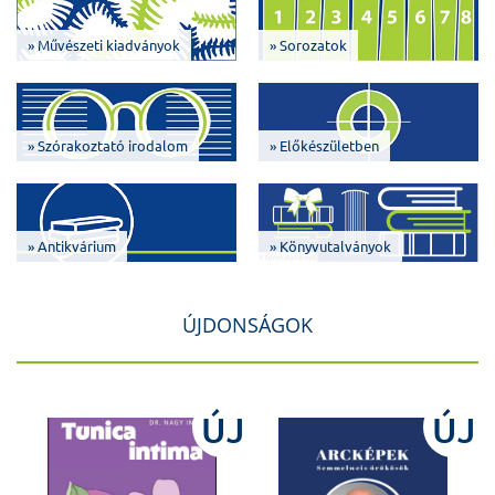
» Művészeti kiadványok
» Sorozatok
» Szórakoztató irodalom
» Előkészületben
» Antikvárium
» Könyvutalványok
ÚJDONSÁGOK
J
ÚJ
ÚJ