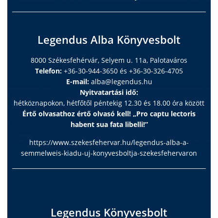
Legendus Alba Könyvesbolt
8000 Székesfehérvár, Selyem u. 11a, Palotaváros
Telefon:
+36-30-944-3650 és +36-30-326-4705
E-mail:
alba@legendus.hu
Nyitvatartási idő:
hétköznapokon, hétfőtől péntekig 12.30 és 18.00 óra között
Értő olvasathoz értő olvasó kell! „Pro captu lectoris
habent sua fata libelli!”
https://www.szekesfehervar.hu/legendus-alba-a-
semmelweis-kiadu-uj-konyvesboltja-szekesfehervaron
Legendus Könyvesbolt