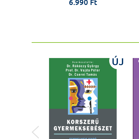
9 Ft
6.990 Ft
ÚJ