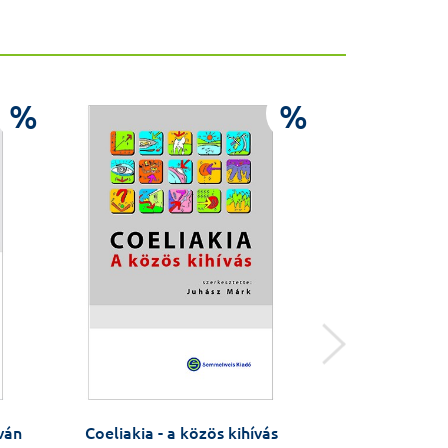
%
%
ván
Coeliakia - a közös kihívás
Apáink jönnek 