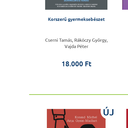
oteomikába – a
Korszerű gyermeksebészet
erű vizsgálata
z Éva
Cserni Tamás, Rákóczy György,
Vajda Péter
0 Ft
18.000 Ft
ÚJ
ÚJ