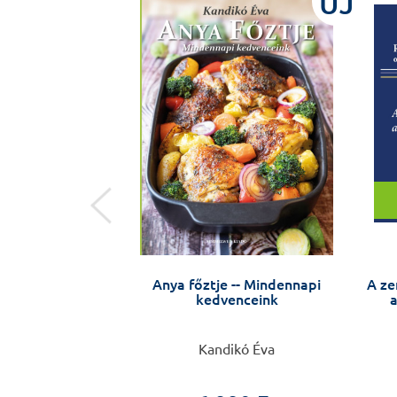
ÚJ
ÚJ
egségem van
Anya főztje -- Mindennapi
A ze
kedvenceink
a
 Anikó
Kandikó Éva