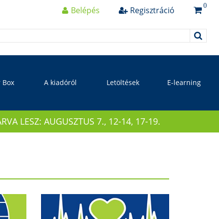
0
Belépés
Regisztráció
r Box
A kiadóról
Letöltések
E-learning
 LESZ: AUGUSZTUS 7., 12-14, 17-19.