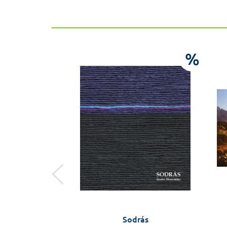
%
%
i gyermek-
Sodrás