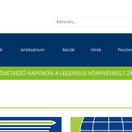
ok
Antikvárium
Akciók
Hírek
Poszte
KÖVETKEZŐ NAPOKON A LEGENDUS KÖNYVESBOLT ZÁRVA