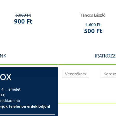
6.000 Ft
Táncos László
900 Ft
1.600 Ft
500 Ft
INK
IRATKOZZ
BOX
4. I. emelet
160
iskiado.hu
rjük telefonon érdeklődjön!