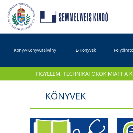
Könyv/Könyvutalvány
E-Könyvek
Folyóirat
FIGYELEM: TECHNIKAI OKOK MIATT A 
KÖNYVEK