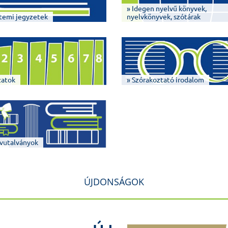
» Idegen nyelvű könyvek,
temi jegyzetek
nyelvkönyvek, szótárak
zatok
» Szórakoztató irodalom
vutalványok
ÚJDONSÁGOK