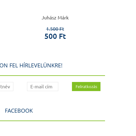
Schulth
Juhász Márk
Herzka
1.500 Ft
1.6
500 Ft
20
ON FEL HÍRLEVELÜNKRE!
FACEBOOK