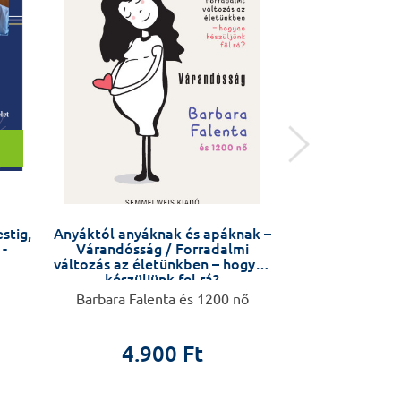
stig,
Anyáktól anyáknak és apáknak –
Mondd ki, hog
 -
Várandósság / Forradalmi
változás az életünkben – hogyan
készüljünk fel rá?
Barbara Falenta és 1200 nő
Nemes Krisztina
4.900 Ft
2.9