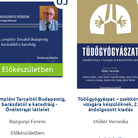
ÚJ
Előkészületben
mpléni Tarcaltól Budapestig,
Tüdőgyógyászat – zsebkö
 barázdától a katedráig -
vizsgára készülőknek, 2.
Önéletrajzi látlelet
átdolgozott kiadás
Rozgonyi Ferenc
Müller Veronika
Előkészületben