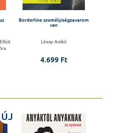
us
Borderline személyiségzavarom
Molecular 
van
Elliot
Lévay Anikó
Miklós Csala, 
óra
4.699 Ft
19.0
ÚJ