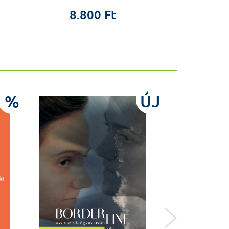
3.3
8.800 Ft
%
ÚJ