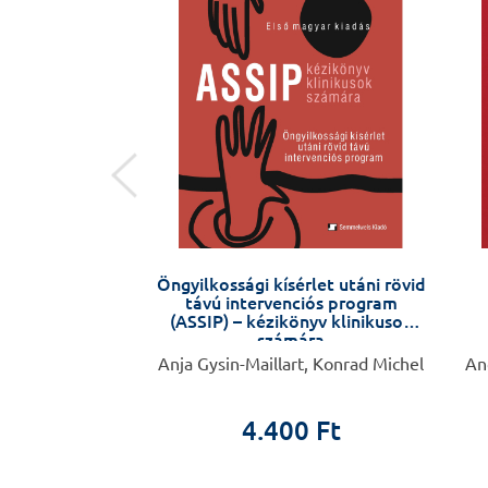
ny, orvoslás
Öngyilkossági kísérlet utáni rövid
távú intervenciós program
(ASSIP) – kézikönyv klinikusok
számára
Csaba
Anja Gysin-Maillart, Konrad Michel
Ang
0 Ft
4.400 Ft