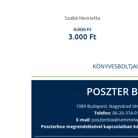
gyászat
i Endre
Szabó Henrietta
0 Ft
4.000 Ft
 Ft
3.000 Ft
KÖNYVESBOLTJA
POSZTER 
1089 Budapest, Nagyvárad tér 
Telefon:
06-20-374-0
E-mail:
poszterbox@semmelwe
Poszterbox megrendelésével kapcsolatban ké