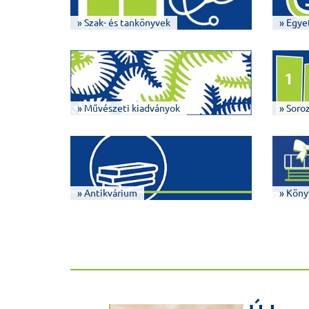
» Szak- és tankönyvek
» Egye
» Művészeti kiadványok
» Soro
» Antikvárium
» Köny