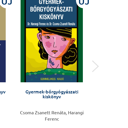
ÚJ
ÚJ
nyv
Gyermek-bőrgyógyászati
Copyright in Ac
kiskönyv
– Rights and Re
Schola
Csoma Zsanett Renáta, Harangi
Walter 
Ferenc