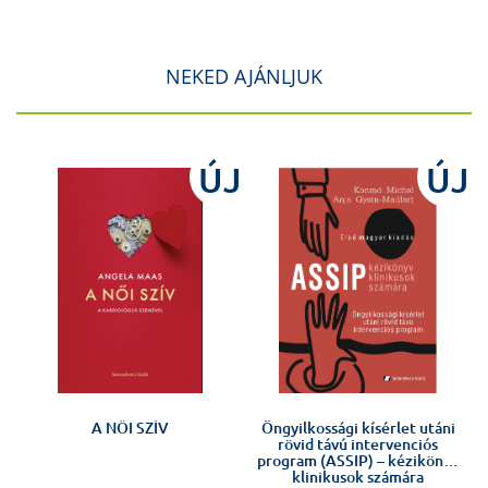
NEKED AJÁNLJUK
ÚJ
ÚJ
A NŐI SZÍV
Öngyilkossági kísérlet utáni
rövid távú intervenciós
program (ASSIP) – kézikönyv
klinikusok számára