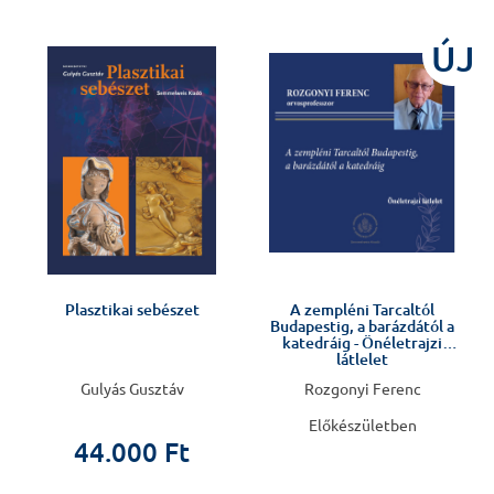
ÚJ
Előkészületben
Plasztikai sebészet
A zempléni Tarcaltól
Budapestig, a barázdától a
katedráig - Önéletrajzi
látlelet
Gulyás Gusztáv
Rozgonyi Ferenc
Előkészületben
44.000 Ft