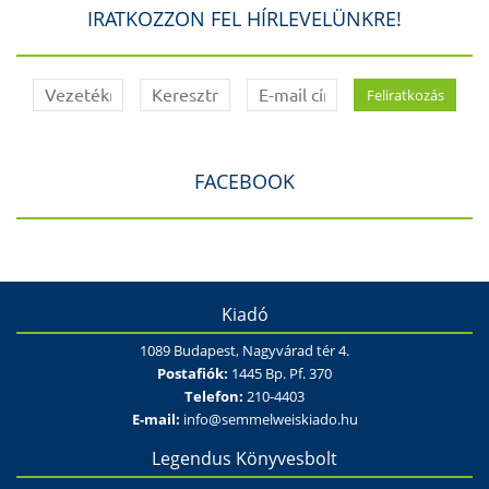
IRATKOZZON FEL HÍRLEVELÜNKRE!
FACEBOOK
Kiadó
1089 Budapest, Nagyvárad tér 4.
Postafiók:
1445 Bp. Pf. 370
Telefon:
210-4403
E-mail:
info@semmelweiskiado.hu
Legendus Könyvesbolt