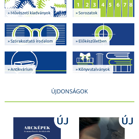
» Művészeti kiadványok
» Sorozatok
» Szórakoztató irodalom
» Előkészületben
» Antikvárium
» Könyvutalványok
ÚJDONSÁGOK
J
ÚJ
ÚJ