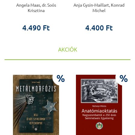
Angela Maas, dr. Soós
Anja Gysin-Maillart, Konrad
Krisztina
Michel
4.490 Ft
4.400 Ft
AKCIÓK
%
%
%