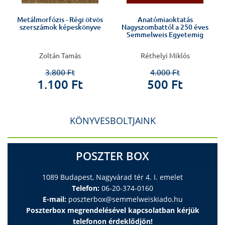
Metálmorfózis - Régi ötvös
Anatómiaoktatás
szerszámok képeskönyve
Nagyszombattól a 250 éves
Semmelweis Egyetemig
Zoltán Tamás
Réthelyi Miklós
3.800 Ft
4.000 Ft
1.100 Ft
500 Ft
KÖNYVESBOLTJAINK
POSZTER BOX
1089 Budapest, Nagyvárad tér 4. I. emelet
Telefon:
06-20-374-0160
E-mail:
poszterbox@semmelweiskiado.hu
Poszterbox megrendelésével kapcsolatban kérjük
telefonon érdeklődjön!