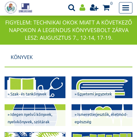
0
FIGYELEM: TECHNIKAI OKOK MIATT A KÖVETKEZŐ
NAPOKON A LEGENDUS KÖNYVESBOLT ZÁRVA
LESZ: AUGUSZTUS 7., 12-14, 17-19.
KÖNYVEK
» Szak- és tankönyvek
» Egyetemi jegyzetek
» Idegen nyelvű könyvek,
» Ismeretterjesztők, életmód-
nyelvkönyvek, szótárak
egészség