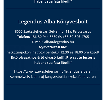
habent sua fata libelli!”
Legendus Alba Könyvesbolt
8000 Székesfehérvár, Selyem u. 11a, Palotaváros
Telefon:
+36-30-944-3650 és +36-30-326-4705
E-mail:
alba@legendus.hu
Nyitvatartási idő:
hétköznapokon, hétfőtől péntekig 12.30 és 18.00 óra között
Értő olvasathoz értő olvasó kell! „Pro captu lectoris
habent sua fata libelli!”
https://www.szekesfehervar.hu/legendus-alba-a-
semmelweis-kiadu-uj-konyvesboltja-szekesfehervaron