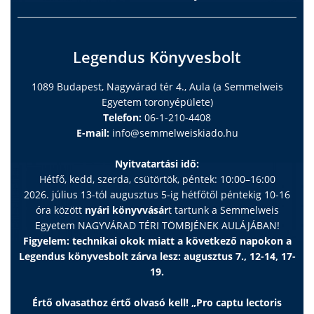
Legendus Könyvesbolt
1089 Budapest, Nagyvárad tér 4., Aula (a Semmelweis
Egyetem toronyépülete)
Telefon:
06-1-210-4408
E-mail:
info@semmelweiskiado.hu
Nyitvatartási idő:
Hétfő, kedd, szerda, csütörtök, péntek: 10:00–16:00
2026. július 13-tól augusztus 5-ig hétfőtől péntekig 10-16
óra között
nyári könyvvásár
t tartunk a Semmelweis
Egyetem NAGYVÁRAD TÉRI TÖMBJÉNEK AULÁJÁBAN!
Figyelem: technikai okok miatt a következő napokon a
Legendus könyvesbolt zárva lesz: augusztus 7., 12-14, 17-
19.
Értő olvasathoz értő olvasó kell! „Pro captu lectoris