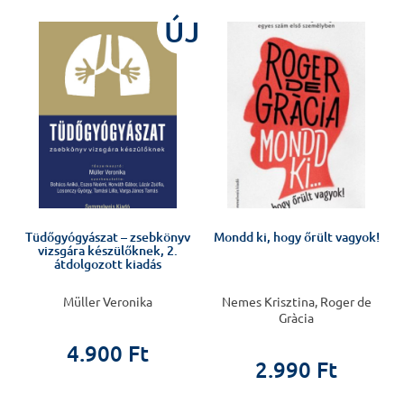
%
ÚJ
Tüdőgyógyászat – zsebkönyv
Mondd ki, hogy őrült vagyok!
vizsgára készülőknek, 2.
átdolgozott kiadás
Müller Veronika
Nemes Krisztina, Roger de
Gràcia
4.900 Ft
2.990 Ft