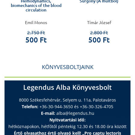
Hemodynamics,
Sürgöny (A múltból)
biomechanics of the blood
circulation
Emil Monos
Tímár József
2.750 Ft
2.800 Ft
500 Ft
500 Ft
KÖNYVESBOLTJAINK
Legendus Alba Könyvesbolt
8000 Székesfehérvár, Selyem u. 11a, Palotaváros
Telefon:
+36-30-944-3650 és +36-30-326-4705
E-mail:
alba@legendus.hu
Nyitvatartási idő:
hétköznapokon, hétfőtől péntekig 12.30 és 18.00 óra között
Értő olvasathoz értő olvasó kell! „Pro captu lectoris