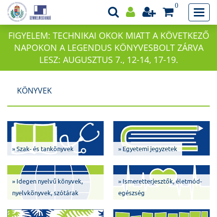
0
FIGYELEM: TECHNIKAI OKOK MIATT A KÖVETKEZŐ
NAPOKON A LEGENDUS KÖNYVESBOLT ZÁRVA
LESZ: AUGUSZTUS 7., 12-14, 17-19.
KÖNYVEK
» Szak- és tankönyvek
» Egyetemi jegyzetek
» Idegen nyelvű könyvek,
» Ismeretterjesztők, életmód-
nyelvkönyvek, szótárak
egészség