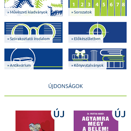
» Művészeti kiadványok
» Sorozatok
» Szórakoztató irodalom
» Előkészületben
» Antikvárium
» Könyvutalványok
ÚJDONSÁGOK
J
ÚJ
ÚJ