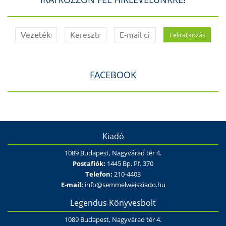
FACEBOOK
Kiadó
1089 Budapest, Nagyvárad tér 4.
Postafiók:
1445 Bp. Pf. 370
Telefon:
210-4403
E-mail:
info@semmelweiskiado.hu
Legendus Könyvesbolt
1089 Budapest, Nagyvárad tér 4.