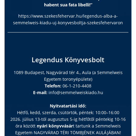
habent sua fata libelli!”
https://www.szekesfehervar.hu/legendus-alba-a-
semmelweis-kiadu-uj-konyvesboltja-szekesfehervaron
Legendus Könyvesbolt
1089 Budapest, Nagyvárad tér 4., Aula (a Semmelweis
Egyetem toronyépülete)
Telefon:
06-1-210-4408
E-mail:
info@semmelweiskiado.hu
Nyitvatartási idő:
Hétfő, kedd, szerda, csütörtök, péntek: 10:00–16:00
2026. július 13-tól augusztus 5-ig hétfőtől péntekig 10-16
óra között
nyári könyvvásár
t tartunk a Semmelweis
Egyetem NAGYVÁRAD TÉRI TÖMBJÉNEK AULÁJÁBAN!