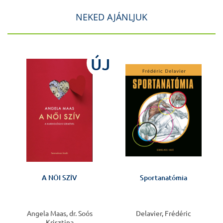
NEKED AJÁNLJUK
J
ÚJ
A NŐI SZÍV
Sportanatómia
Angela Maas, dr. Soós
Delavier, Frédéric
Krisztina