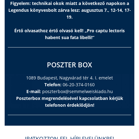
Figyelem: technikai okok miatt a következő napokon a
Legendus könyvesbolt zárva lesz: augusztus 7., 12-14, 17-
19.
Értő olvasathoz értő olvasó kell! „Pro captu lectoris
habent sua fata libelli!”
POSZTER BOX
1089 Budapest, Nagyvárad tér 4. I. emelet
Telefon:
06-20-374-0160
E-mail:
poszterbox@semmelweiskiado.hu
Poszterbox megrendelésével kapcsolatban kérjük
telefonon érdeklődjön!
IRATKOZZON FEL HÍRLEVELÜNKRE!