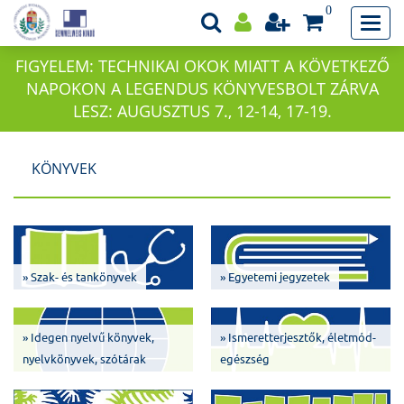
0
FIGYELEM: TECHNIKAI OKOK MIATT A KÖVETKEZŐ
NAPOKON A LEGENDUS KÖNYVESBOLT ZÁRVA
LESZ: AUGUSZTUS 7., 12-14, 17-19.
KÖNYVEK
» Szak- és tankönyvek
» Egyetemi jegyzetek
» Idegen nyelvű könyvek,
» Ismeretterjesztők, életmód-
nyelvkönyvek, szótárak
egészség