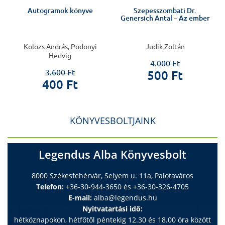
Autogramok könyve
Szepesszombati Dr.
Genersich Antal – Az ember
Kolozs András, Podonyi
Judik Zoltán
Hedvig
4.000 Ft
3.600 Ft
500 Ft
400 Ft
KÖNYVESBOLTJAINK
Legendus Alba Könyvesbolt
8000 Székesfehérvár, Selyem u. 11a, Palotaváros
Telefon:
+36-30-944-3650 és +36-30-326-4705
E-mail:
alba@legendus.hu
Nyitvatartási idő:
hétköznapokon, hétfőtől péntekig 12.30 és 18.00 óra között