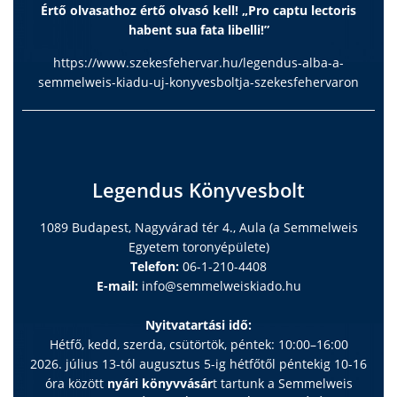
Értő olvasathoz értő olvasó kell! „Pro captu lectoris
habent sua fata libelli!”
https://www.szekesfehervar.hu/legendus-alba-a-
semmelweis-kiadu-uj-konyvesboltja-szekesfehervaron
Legendus Könyvesbolt
1089 Budapest, Nagyvárad tér 4., Aula (a Semmelweis
Egyetem toronyépülete)
Telefon:
06-1-210-4408
E-mail:
info@semmelweiskiado.hu
Nyitvatartási idő:
Hétfő, kedd, szerda, csütörtök, péntek: 10:00–16:00
2026. július 13-tól augusztus 5-ig hétfőtől péntekig 10-16
óra között
nyári könyvvásár
t tartunk a Semmelweis