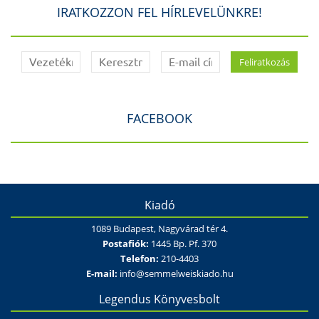
IRATKOZZON FEL HÍRLEVELÜNKRE!
FACEBOOK
Kiadó
1089 Budapest, Nagyvárad tér 4.
Postafiók:
1445 Bp. Pf. 370
Telefon:
210-4403
E-mail:
info@semmelweiskiado.hu
Legendus Könyvesbolt