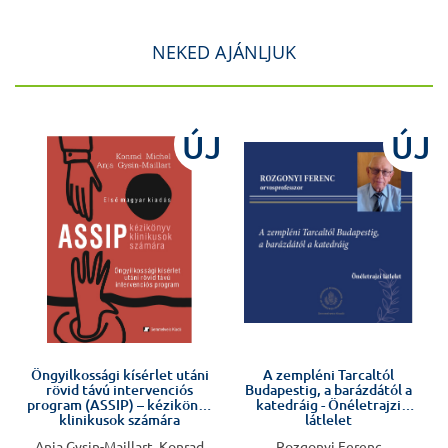
NEKED AJÁNLJUK
J
ÚJ
ÚJ
Előkészületben
Öngyilkossági kísérlet utáni
A zempléni Tarcaltól
rövid távú intervenciós
Budapestig, a barázdától a
program (ASSIP) – kézikönyv
katedráig - Önéletrajzi
klinikusok számára
látlelet
Anja Gysin-Maillart, Konrad
Rozgonyi Ferenc