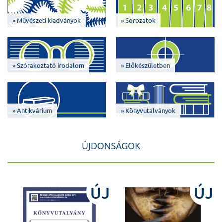
» Művészeti kiadványok
» Sorozatok
» Szórakoztató irodalom
» Előkészületben
» Antikvárium
» Könyvutalványok
ÚJDONSÁGOK
J
ÚJ
ÚJ