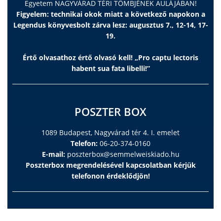
Egyetem NAGYVÁRAD TÉRI TÖMBJÉNEK AULÁJÁBAN!
Figyelem: technikai okok miatt a következő napokon a
Legendus könyvesbolt zárva lesz: augusztus 7., 12-14, 17-
19.
Értő olvasathoz értő olvasó kell! „Pro captu lectoris
habent sua fata libelli!”
POSZTER BOX
1089 Budapest, Nagyvárad tér 4. I. emelet
Telefon:
06-20-374-0160
E-mail:
poszterbox@semmelweiskiado.hu
Poszterbox megrendelésével kapcsolatban kérjük
telefonon érdeklődjön!