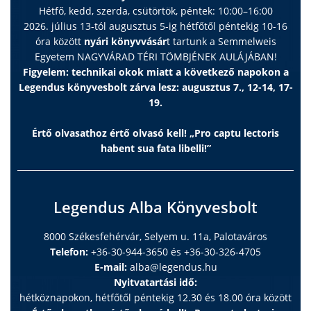
Hétfő, kedd, szerda, csütörtök, péntek: 10:00–16:00
2026. július 13-tól augusztus 5-ig hétfőtől péntekig 10-16
óra között
nyári könyvvásár
t tartunk a Semmelweis
Egyetem NAGYVÁRAD TÉRI TÖMBJÉNEK AULÁJÁBAN!
Figyelem: technikai okok miatt a következő napokon a
Legendus könyvesbolt zárva lesz: augusztus 7., 12-14, 17-
19.
Értő olvasathoz értő olvasó kell! „Pro captu lectoris
habent sua fata libelli!”
Legendus Alba Könyvesbolt
8000 Székesfehérvár, Selyem u. 11a, Palotaváros
Telefon:
+36-30-944-3650 és +36-30-326-4705
E-mail:
alba@legendus.hu
Nyitvatartási idő:
hétköznapokon, hétfőtől péntekig 12.30 és 18.00 óra között