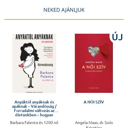
NEKED AJÁNLJUK
J
ÚJ
Anyáktól anyáknak és
A NŐI SZÍV
apáknak – Várandósság /
Forradalmi változás az
életünkben – hogyan
készüljünk fel rá?
Barbara Falenta és 1200 nő
Angela Maas, dr. Soós
Krisztina