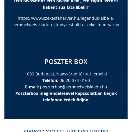
Értő olvasathoz értő olvasó kell! „Pro captu lectoris
habent sua fata libelli!”
https://www.szekesfehervar.hu/legendus-alba-a-
semmelweis-kiadu-uj-konyvesboltja-szekesfehervaron
POSZTER BOX
1089 Budapest, Nagyvárad tér 4. I. emelet
Telefon:
06-20-374-0160
E-mail:
poszterbox@semmelweiskiado.hu
Poszterbox megrendelésével kapcsolatban kérjük
telefonon érdeklődjön!
IRATKOZZON FEL HÍRLEVELÜNKRE!