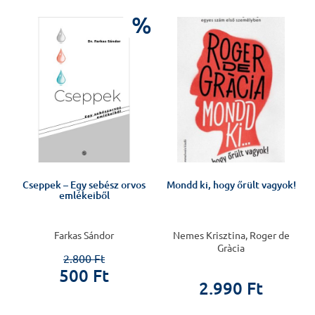
%
%
Cseppek – Egy sebész orvos
Mondd ki, hogy őrült vagyok!
emlékeiből
Farkas Sándor
Nemes Krisztina, Roger de
Gràcia
2.800 Ft
500 Ft
2.990 Ft