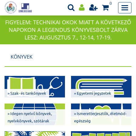
0
FIGYELEM: TECHNIKAI OKOK MIATT A KÖVETKEZŐ
NAPOKON A LEGENDUS KÖNYVESBOLT ZÁRVA
LESZ: AUGUSZTUS 7., 12-14, 17-19.
KÖNYVEK
» Szak- és tankönyvek
» Egyetemi jegyzetek
» Idegen nyelvű könyvek,
» Ismeretterjesztők, életmód-
nyelvkönyvek, szótárak
egészség