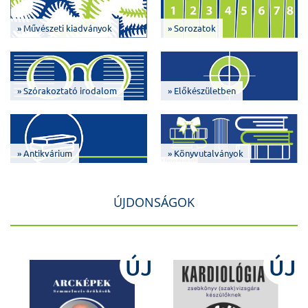
» Művészeti kiadványok
» Sorozatok
» Szórakoztató irodalom
» Előkészületben
» Antikvárium
» Könyvutalványok
ÚJDONSÁGOK
J
ÚJ
ÚJ