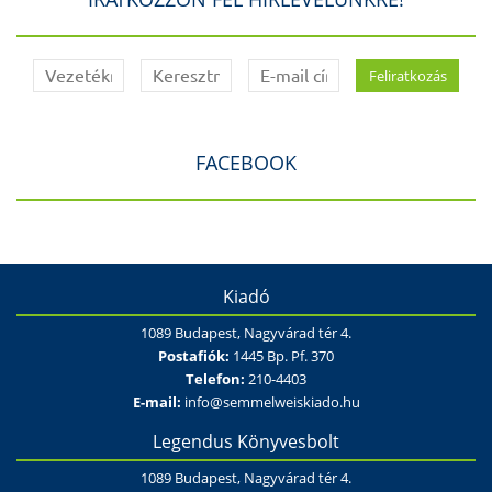
FACEBOOK
Kiadó
1089 Budapest, Nagyvárad tér 4.
Postafiók:
1445 Bp. Pf. 370
Telefon:
210-4403
E-mail:
info@semmelweiskiado.hu
Legendus Könyvesbolt
1089 Budapest, Nagyvárad tér 4.