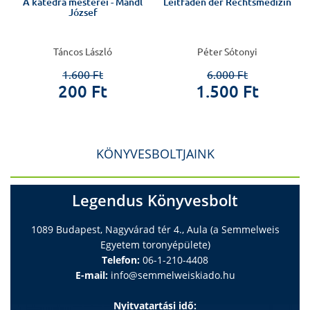
A katedra mesterei - Mandl
Leitfaden der Rechtsmedizin
József
Táncos László
Péter Sótonyi
1.600 Ft
6.000 Ft
200 Ft
1.500 Ft
KÖNYVESBOLTJAINK
Legendus Könyvesbolt
1089 Budapest, Nagyvárad tér 4., Aula (a Semmelweis
Egyetem toronyépülete)
Telefon:
06-1-210-4408
E-mail:
info@semmelweiskiado.hu
Nyitvatartási idő: