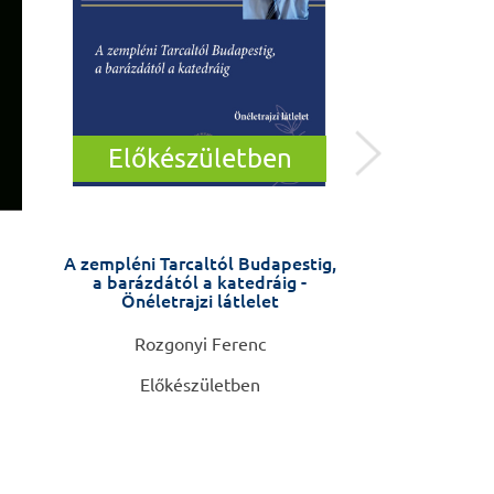
Előkészületben
A zempléni Tarcaltól Budapestig,
Öngyilkossági kí
a barázdától a katedráig -
távú interve
Önéletrajzi látlelet
(ASSIP) – kézi
szá
Rozgonyi Ferenc
Anja Gysin-Maill
Előkészületben
4.4