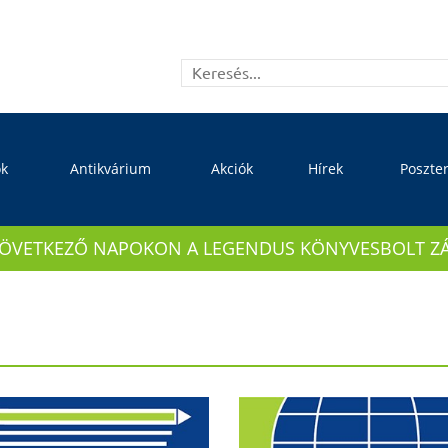
ok
Antikvárium
Akciók
Hírek
Poszte
KÖVETKEZŐ NAPOKON A LEGENDUS KÖNYVESBOLT ZÁRVA