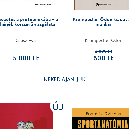
vezetés a proteomikába – a
Krompecher Ödön kiadat
hérjék korszerű vizsgálata
munkái
Csősz Éva
Krompecher Ödön
2.800 Ft
5.000 Ft
600 Ft
NEKED AJÁNLJUK
ÚJ