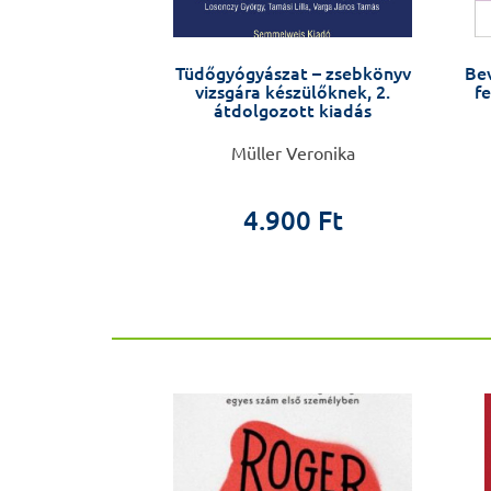
re – Minden, amit
Tüdőgyógyászat – zsebkönyv
Be
tsz. / Lehetőség
vizsgára készülőknek, 2.
fe
Melléklettel
átdolgozott kiadás
Magor
Müller Veronika
0 Ft
4.900 Ft
ÚJ