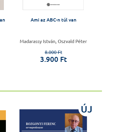
lan
Ami az ABC-n túl van
A gyermek- és 
zavaraina
Madarassy István, Oszvald Péter
Balázs Judit,
8.000 Ft
3.900 Ft
5.4
ÚJ