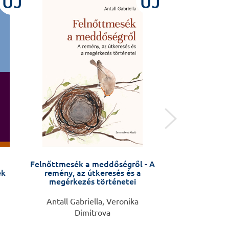
ÚJ
ÚJ
Felnőttmesék a meddőségről - A
Reumatológi
ek
remény, az útkeresés és a
(szak)vi
megérkezés történetei
Antall Gabriella, Veronika
Nagy György, S
Dimitrova