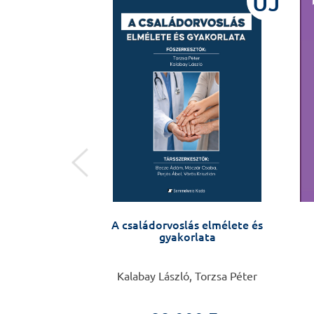
ÚJ
ÚJ
mélyiségzavarom
A családorvoslás elmélete és
an
gyakorlata
 Anikó
Kalabay László, Torzsa Péter