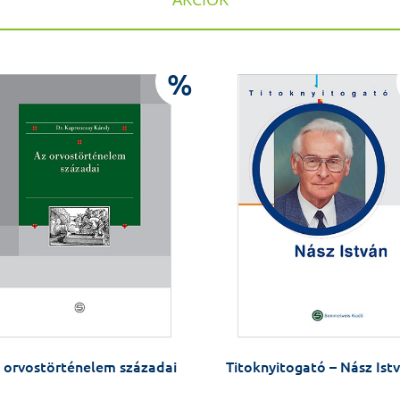
%
 orvostörténelem századai
Titoknyitogató – Nász Ist