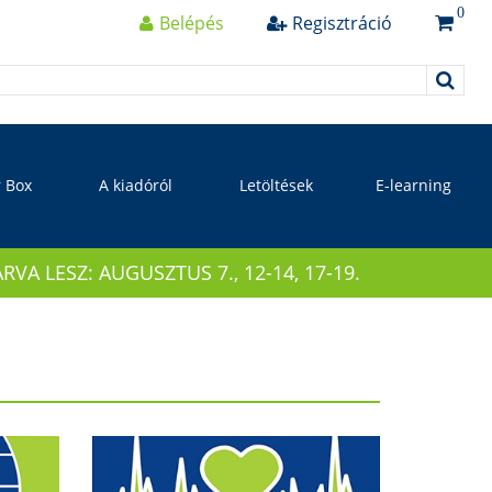
0
Belépés
Regisztráció
r Box
A kiadóról
Letöltések
E-learning
 LESZ: AUGUSZTUS 7., 12-14, 17-19.