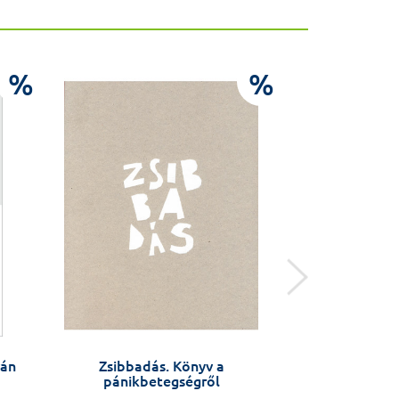
%
%
ván
Zsibbadás. Könyv a
Titoknyitogat
pánikbetegségről