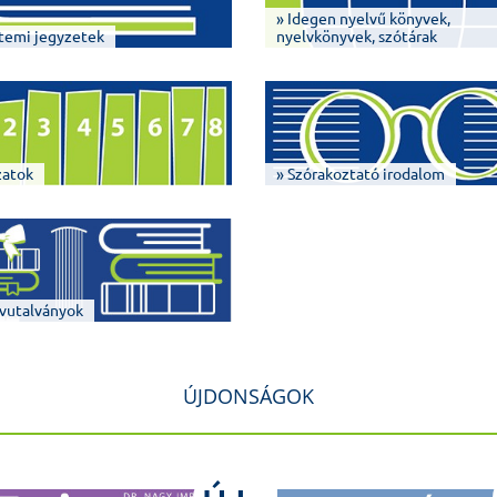
» Idegen nyelvű könyvek,
temi jegyzetek
nyelvkönyvek, szótárak
zatok
» Szórakoztató irodalom
vutalványok
ÚJDONSÁGOK