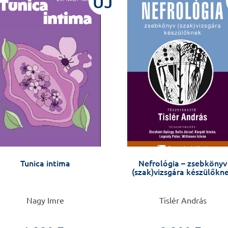
ÚJ
Tunica intima
Nefrológia – zsebkönyv
(szak)vizsgára készülőkn
Nagy Imre
Tislér András