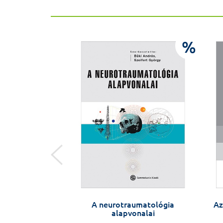
%
%
gyarországon
A neurotraumatológia
Az
alapvonalai