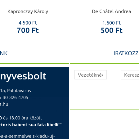
Kapronczay Károly
De Châtel Andrea
4.500 Ft
1.600 Ft
700 Ft
500 Ft
INK
IRATKOZZ
nyvesbolt
1a, Palotaváros
6-30-326-4705
s.hu
 és 18.00 óra között
toris habent sua fata libelli!”
ba-a-semmelweis-kiadu-uj-