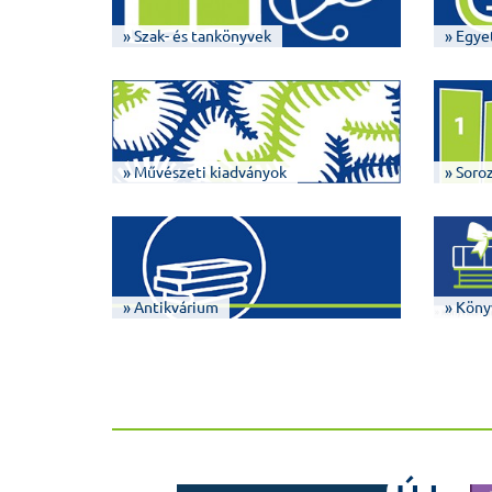
» Szak- és tankönyvek
» Egye
» Művészeti kiadványok
» Soro
» Antikvárium
» Köny