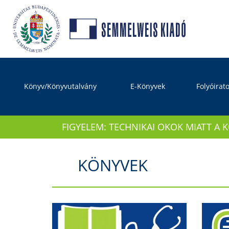
Könyv/Könyvutalvány
E-Könyvek
Folyóirat
FIGYELEM: TECHNIKAI OKOK MIATT A 
KÖNYVEK