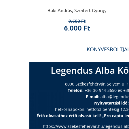
 Zsuzsa
Büki András, Szeifert György
0 Ft
9.600 Ft
 Ft
6.000 Ft
KÖNYVESBOLTJA
Legendus Alba Kö
8000 Székesfehérvár, Selyem u. 1
Telefon:
+36-30-944-3650 és +3
E-mail:
alba@legendu
Nyitvatartási idő:
hétköznapokon, hétfőtől péntekig 12.30
Értő olvasathoz értő olvasó kell! „Pro captu lec
https://www.szekesfehervar.hu/legendus-al