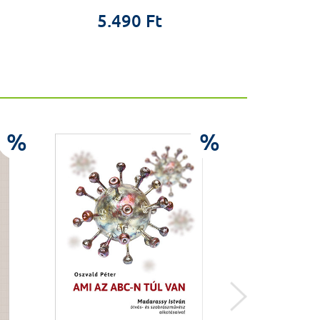
9.9
5.490 Ft
%
%