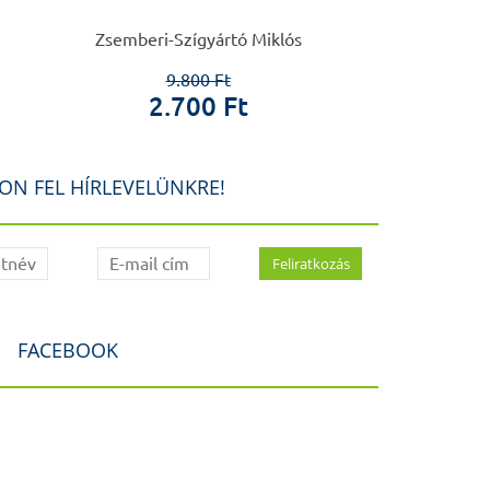
Zsemberi-Szígyártó Miklós
Táncos
9.800 Ft
1.6
2.700 Ft
50
ON FEL HÍRLEVELÜNKRE!
FACEBOOK