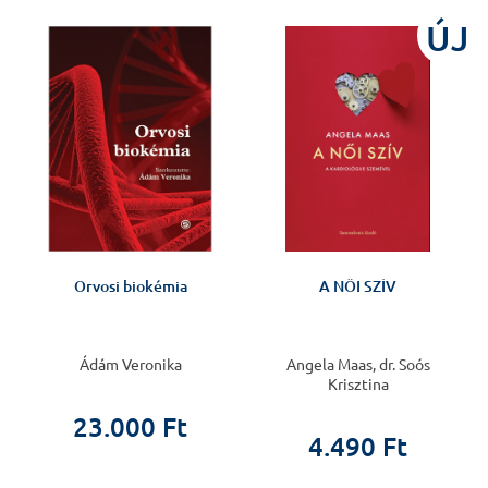
J
ÚJ
Orvosi biokémia
A NŐI SZÍV
Ádám Veronika
Angela Maas, dr. Soós
Krisztina
23.000 Ft
4.490 Ft