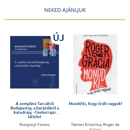
NEKED AJÁNLJUK
ÚJ
Előkészületben
A zempléni Tarcaltól
Mondd ki, hogy őrült vagyok!
Budapestig, a barázdától a
katedráig - Önéletrajzi
látlelet
Rozgonyi Ferenc
Nemes Krisztina, Roger de
Gràcia