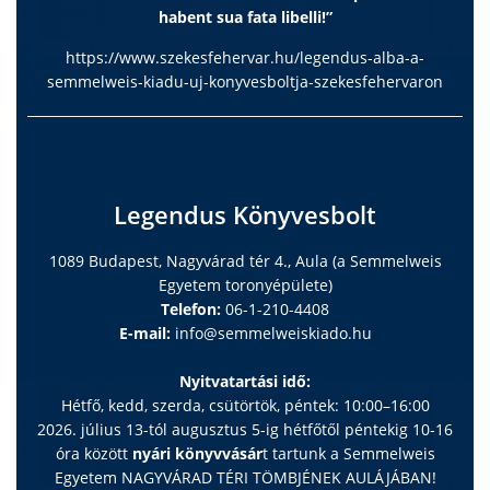
habent sua fata libelli!”
https://www.szekesfehervar.hu/legendus-alba-a-
semmelweis-kiadu-uj-konyvesboltja-szekesfehervaron
Legendus Könyvesbolt
1089 Budapest, Nagyvárad tér 4., Aula (a Semmelweis
Egyetem toronyépülete)
Telefon:
06-1-210-4408
E-mail:
info@semmelweiskiado.hu
Nyitvatartási idő:
Hétfő, kedd, szerda, csütörtök, péntek: 10:00–16:00
2026. július 13-tól augusztus 5-ig hétfőtől péntekig 10-16
óra között
nyári könyvvásár
t tartunk a Semmelweis
Egyetem NAGYVÁRAD TÉRI TÖMBJÉNEK AULÁJÁBAN!