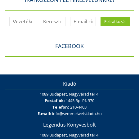
FACEBOOK
Kiadó
1089 Budapest, Nagyvárad tér 4.
Postafiók:
1445 Bp. Pf. 370
Telefon:
210-4403
E-mail:
info@semmelweiskiado.hu
Legendus Könyvesbolt
1089 Budapest, Nagyvárad tér 4.