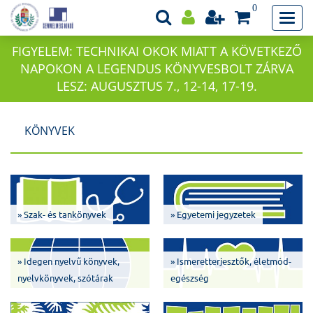
0
FIGYELEM: TECHNIKAI OKOK MIATT A KÖVETKEZŐ
NAPOKON A LEGENDUS KÖNYVESBOLT ZÁRVA
LESZ: AUGUSZTUS 7., 12-14, 17-19.
KÖNYVEK
» Szak- és tankönyvek
» Egyetemi jegyzetek
» Idegen nyelvű könyvek,
» Ismeretterjesztők, életmód-
nyelvkönyvek, szótárak
egészség