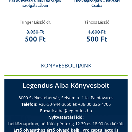
Fél évszázad a lelki betegek
Titoknyitogató – Istvánfi
szolgálatában
Csaba
Tringer László dr.
Táncos László
3.950 Ft
1.600 Ft
500 Ft
500 Ft
KÖNYVESBOLTJAINK
Legendus Alba Könyvesbolt
8000 Székesfehérvár, Selyem u. 11a, Palotaváros
Telefon:
+36-30-944-3650 és +36-30-326-4705
E-mail:
alba@legendus.hu
Nyitvatartási idő:
hétköznapokon, hétfőtől péntekig 12.30 és 18.00 óra között
Értő olvasathoz értő olvasó kell! „Pro captu lectoris