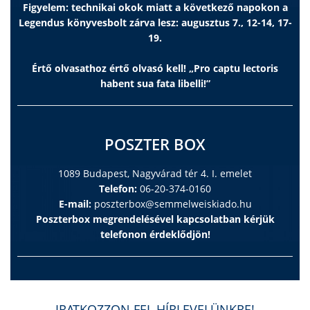
Figyelem: technikai okok miatt a következő napokon a
Legendus könyvesbolt zárva lesz: augusztus 7., 12-14, 17-
19.
Értő olvasathoz értő olvasó kell! „Pro captu lectoris
habent sua fata libelli!”
POSZTER BOX
1089 Budapest, Nagyvárad tér 4. I. emelet
Telefon:
06-20-374-0160
E-mail:
poszterbox@semmelweiskiado.hu
Poszterbox megrendelésével kapcsolatban kérjük
telefonon érdeklődjön!
IRATKOZZON FEL HÍRLEVELÜNKRE!