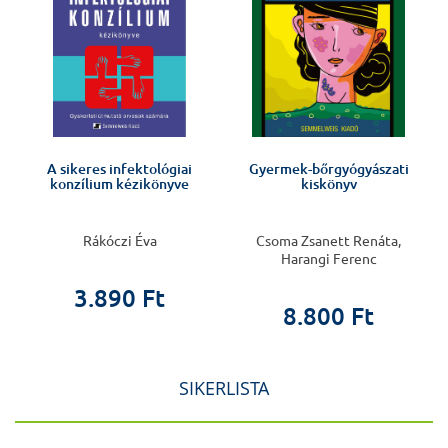
A sikeres infektológiai
Gyermek-bőrgyógyászati
konzílium kézikönyve
kiskönyv
Rákóczi Éva
Csoma Zsanett Renáta,
Harangi Ferenc
3.890 Ft
8.800 Ft
SIKERLISTA