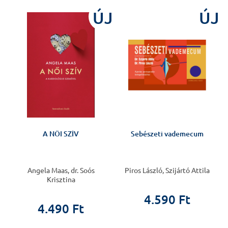
%
ÚJ
ÚJ
A NŐI SZÍV
Sebészeti vademecum
Angela Maas, dr. Soós
Piros László, Szijártó Attila
Krisztina
4.590 Ft
4.490 Ft