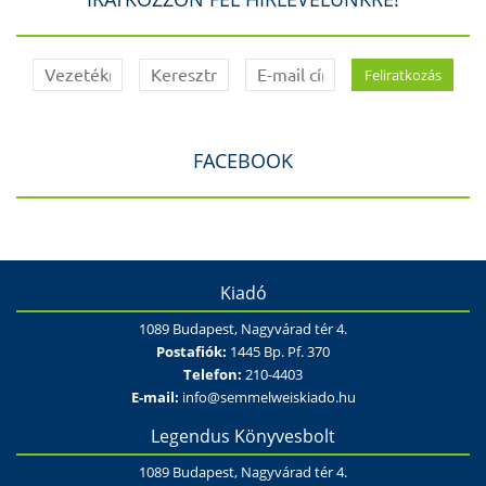
FACEBOOK
Kiadó
1089 Budapest, Nagyvárad tér 4.
Postafiók:
1445 Bp. Pf. 370
Telefon:
210-4403
E-mail:
info@semmelweiskiado.hu
Legendus Könyvesbolt
1089 Budapest, Nagyvárad tér 4.