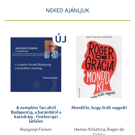
NEKED AJÁNLJUK
J
ÚJ
Előkészületben
A zempléni Tarcaltól
Mondd ki, hogy őrült vagyok!
Budapestig, a barázdától a
v
katedráig - Önéletrajzi
látlelet
Rozgonyi Ferenc
Nemes Krisztina, Roger de
Gràcia