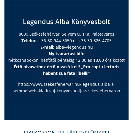
Legendus Alba Könyvesbolt
8000 Székesfehérvár, Selyem u. 11a, Palotaváros
Telefon:
+36-30-944-3650 és +36-30-326-4705
E-mail:
alba@legendus.hu
Nyitvatartási idő:
hétköznapokon, hétfőtől péntekig 12.30 és 18.00 óra között
Értő olvasathoz értő olvasó kell! „Pro captu lectoris
habent sua fata libelli!”
https://www.szekesfehervar.hu/legendus-alba-a-
semmelweis-kiadu-uj-konyvesboltja-szekesfehervaron
IRATKOZZON FEL HÍRLEVELÜNKRE!