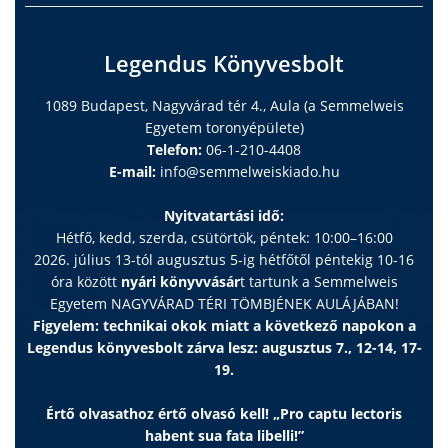
Legendus Könyvesbolt
1089 Budapest, Nagyvárad tér 4., Aula (a Semmelweis
Egyetem toronyépülete)
Telefon:
06-1-210-4408
E-mail:
info@semmelweiskiado.hu
Nyitvatartási idő:
Hétfő, kedd, szerda, csütörtök, péntek: 10:00–16:00
2026. július 13-tól augusztus 5-ig hétfőtől péntekig 10-16
óra között
nyári könyvvásár
t tartunk a Semmelweis
Egyetem NAGYVÁRAD TÉRI TÖMBJÉNEK AULÁJÁBAN!
Figyelem: technikai okok miatt a következő napokon a
Legendus könyvesbolt zárva lesz: augusztus 7., 12-14, 17-
19.
Értő olvasathoz értő olvasó kell! „Pro captu lectoris
habent sua fata libelli!”