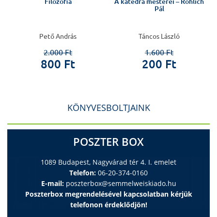
n
Filozófia
A katedra mesterei – Röhlich
Pál
Pető András
Táncos László
2.000 Ft
1.600 Ft
800 Ft
200 Ft
KÖNYVESBOLTJAINK
POSZTER BOX
1089 Budapest, Nagyvárad tér 4. I. emelet
Telefon:
06-20-374-0160
E-mail:
poszterbox@semmelweiskiado.hu
Poszterbox megrendelésével kapcsolatban kérjük
telefonon érdeklődjön!