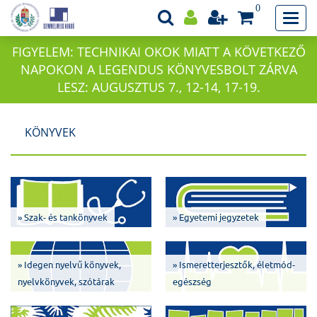
0
FIGYELEM: TECHNIKAI OKOK MIATT A KÖVETKEZŐ
NAPOKON A LEGENDUS KÖNYVESBOLT ZÁRVA
LESZ: AUGUSZTUS 7., 12-14, 17-19.
KÖNYVEK
» Szak- és tankönyvek
» Egyetemi jegyzetek
» Idegen nyelvű könyvek,
» Ismeretterjesztők, életmód-
nyelvkönyvek, szótárak
egészség