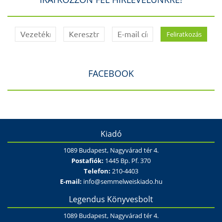
FACEBOOK
Kiadó
1089 Budapest, Nagyvárad tér 4.
Postafiók:
1445 Bp. Pf. 370
Telefon:
210-4403
E-mail:
info@semmelweiskiado.hu
Legendus Könyvesbolt
1089 Budapest, Nagyvárad tér 4.