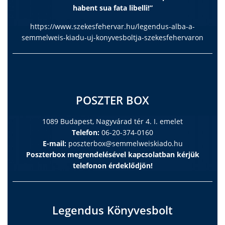
habent sua fata libelli!”
https://www.szekesfehervar.hu/legendus-alba-a-
semmelweis-kiadu-uj-konyvesboltja-szekesfehervaron
POSZTER BOX
1089 Budapest, Nagyvárad tér 4. I. emelet
Telefon:
06-20-374-0160
E-mail:
poszterbox@semmelweiskiado.hu
Poszterbox megrendelésével kapcsolatban kérjük
telefonon érdeklődjön!
Legendus Könyvesbolt