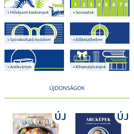
» Művészeti kiadványok
» Sorozatok
» Szórakoztató irodalom
» Előkészületben
» Antikvárium
» Könyvutalványok
ÚJDONSÁGOK
J
ÚJ
ÚJ