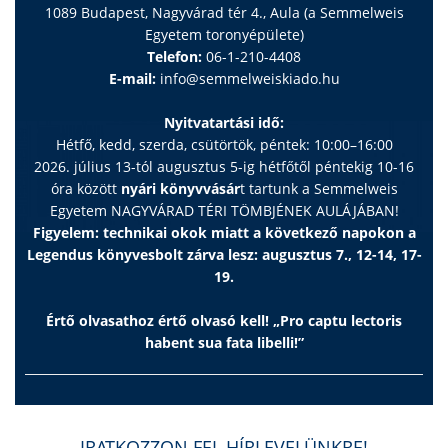
1089 Budapest, Nagyvárad tér 4., Aula (a Semmelweis
Egyetem toronyépülete)
Telefon:
06-1-210-4408
E-mail:
info@semmelweiskiado.hu
Nyitvatartási idő:
Hétfő, kedd, szerda, csütörtök, péntek: 10:00–16:00
2026. július 13-tól augusztus 5-ig hétfőtől péntekig 10-16
óra között
nyári könyvvásár
t tartunk a Semmelweis
Egyetem NAGYVÁRAD TÉRI TÖMBJÉNEK AULÁJÁBAN!
Figyelem: technikai okok miatt a következő napokon a
Legendus könyvesbolt zárva lesz: augusztus 7., 12-14, 17-
19.
Értő olvasathoz értő olvasó kell! „Pro captu lectoris
habent sua fata libelli!”
IRATKOZZON FEL HÍRLEVELÜNKRE!