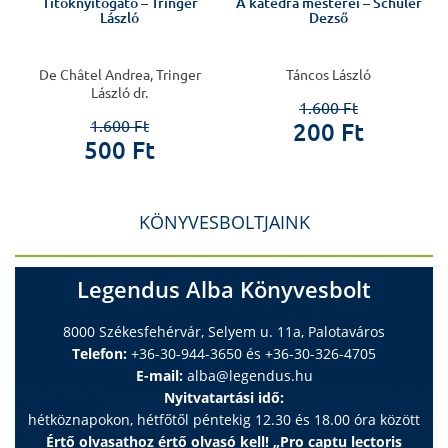
s
Titoknyitogató – Tringer
A katedra mesterei – Schuler
László
Dezső
De Châtel Andrea, Tringer
Táncos László
László dr.
1.600 Ft
1.600 Ft
200 Ft
500 Ft
KÖNYVESBOLTJAINK
Legendus Alba Könyvesbolt
8000 Székesfehérvár, Selyem u. 11a, Palotaváros
Telefon:
+36-30-944-3650 és +36-30-326-4705
E-mail:
alba@legendus.hu
Nyitvatartási idő:
hétköznapokon, hétfőtől péntekig 12.30 és 18.00 óra között
Értő olvasathoz értő olvasó kell! „Pro captu lectoris