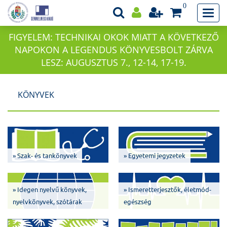
0
FIGYELEM: TECHNIKAI OKOK MIATT A KÖVETKEZŐ
NAPOKON A LEGENDUS KÖNYVESBOLT ZÁRVA
LESZ: AUGUSZTUS 7., 12-14, 17-19.
KÖNYVEK
» Szak- és tankönyvek
» Egyetemi jegyzetek
» Idegen nyelvű könyvek,
» Ismeretterjesztők, életmód-
nyelvkönyvek, szótárak
egészség