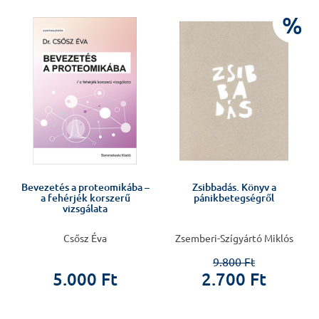
J
%
v
Bevezetés a proteomikába –
Zsibbadás. Könyv a
a fehérjék korszerű
pánikbetegségről
vizsgálata
Csősz Éva
Zsemberi-Szígyártó Miklós
9.800 Ft
5.000 Ft
2.700 Ft