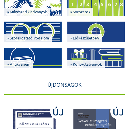
» Művészeti kiadványok
» Sorozatok
» Szórakoztató irodalom
» Előkészületben
» Antikvárium
» Könyvutalványok
ÚJDONSÁGOK
J
ÚJ
ÚJ