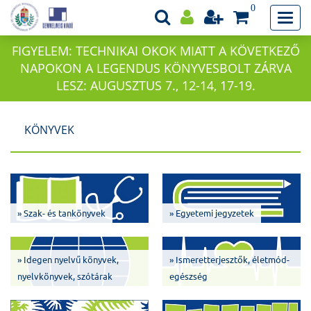
0
FIGYELEM: TECHNIKAI OKOK MIATT A KÖVETKEZŐ
NAPOKON A LEGENDUS KÖNYVESBOLT ZÁRVA
LESZ: AUGUSZTUS 7., 12-14, 17-19.
KÖNYVEK
» Szak- és tankönyvek
» Egyetemi jegyzetek
» Idegen nyelvű könyvek,
» Ismeretterjesztők, életmód-
nyelvkönyvek, szótárak
egészség