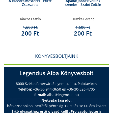
A katedra mesterei – Fürst
Apáink jönnek velünk
Zsuzsanna
szembe – Szabó Zoltán
Táncos László
Herzka Ferenc
1.600 Ft
1.600 Ft
200 Ft
200 Ft
KÖNYVESBOLTJAINK
Legendus Alba Könyvesbolt
8000 Székesfehérvár, Selyem u. 11a, Palotaváros
Telefon:
+36-30-944-3650 és +36-30-326-4705
E-mail:
alba@legendus.hu
Nyitvatartási idő:
hétköznapokon, hétfőtől péntekig 12.30 és 18.00 óra között
Értő olvasathoz értő olvasó kell! „Pro captu lectoris