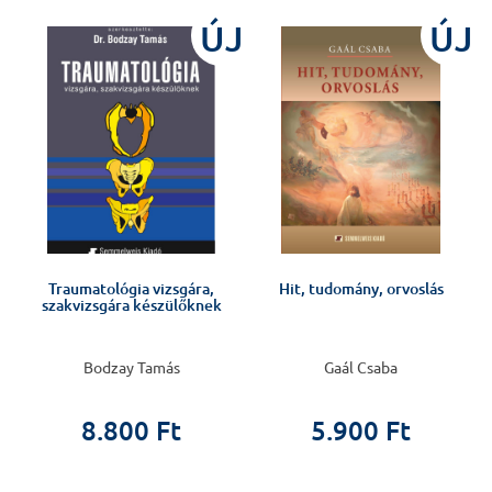
ÚJ
ÚJ
t
Traumatológia vizsgára,
Hit, tudomány, orvoslás
szakvizsgára készülőknek
Bodzay Tamás
Gaál Csaba
8.800 Ft
5.900 Ft