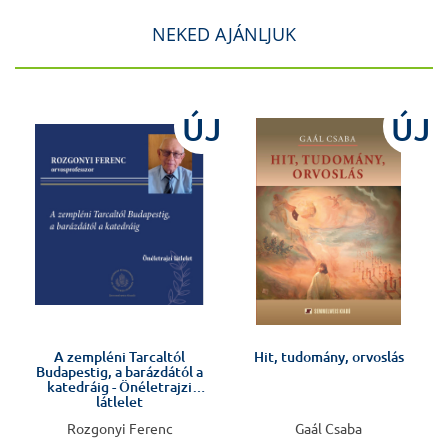
NEKED AJÁNLJUK
ÚJ
ÚJ
Előkészületben
!
A zempléni Tarcaltól
Hit, tudomány, orvoslás
Budapestig, a barázdától a
katedráig - Önéletrajzi
látlelet
Rozgonyi Ferenc
Gaál Csaba