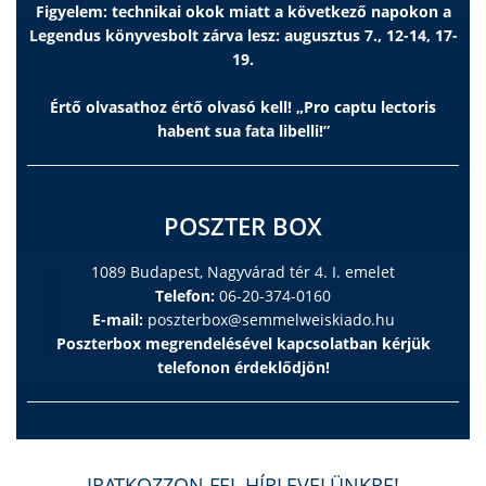
Figyelem: technikai okok miatt a következő napokon a
Legendus könyvesbolt zárva lesz: augusztus 7., 12-14, 17-
19.
Értő olvasathoz értő olvasó kell! „Pro captu lectoris
habent sua fata libelli!”
POSZTER BOX
1089 Budapest, Nagyvárad tér 4. I. emelet
Telefon:
06-20-374-0160
E-mail:
poszterbox@semmelweiskiado.hu
Poszterbox megrendelésével kapcsolatban kérjük
telefonon érdeklődjön!
IRATKOZZON FEL HÍRLEVELÜNKRE!