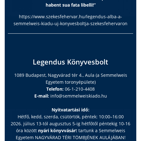
habent sua fata libelli!”
https://www.szekesfehervar.hu/legendus-alba-a-
semmelweis-kiadu-uj-konyvesboltja-szekesfehervaron
Legendus Könyvesbolt
1089 Budapest, Nagyvárad tér 4., Aula (a Semmelweis
Egyetem toronyépülete)
Telefon:
06-1-210-4408
E-mail:
info@semmelweiskiado.hu
Nyitvatartási idő:
Hétfő, kedd, szerda, csütörtök, péntek: 10:00–16:00
2026. július 13-tól augusztus 5-ig hétfőtől péntekig 10-16
óra között
nyári könyvvásár
t tartunk a Semmelweis
Egyetem NAGYVÁRAD TÉRI TÖMBJÉNEK AULÁJÁBAN!