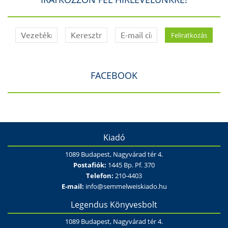
FACEBOOK
Kiadó
1089 Budapest, Nagyvárad tér 4.
Postafiók:
1445 Bp. Pf. 370
Telefon:
210-4403
E-mail:
info@semmelweiskiado.hu
Legendus Könyvesbolt
1089 Budapest, Nagyvárad tér 4.