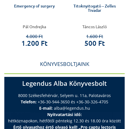
Emergency of surgery
Titoknyitogató – Zelles
Tivadar
Pál Ondrejka
Táncos László
4.000 Ft
1.600 Ft
1.200 Ft
500 Ft
KÖNYVESBOLTJAINK
Legendus Alba Könyvesbolt
8000 Székesfehérvár, Selyem u. 11a, Palotaváros
Telefon:
+36-30-944-3650 és +36-30-326-4705
E-mail:
alba@legendus.hu
Nyitvatartási idő:
hétköznapokon, hétfőtől péntekig 12.30 és 18.00 óra között
Értő olvasathoz értő olvasó kell! „Pro captu lectoris