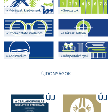
» Művészeti kiadványok
» Sorozatok
» Szórakoztató irodalom
» Előkészületben
» Antikvárium
» Könyvutalványok
ÚJDONSÁGOK
J
ÚJ
ÚJ