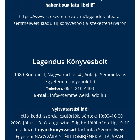
habent sua fata libelli!”
https://www.szekesfehervar.hu/legendus-alba-a-
semmelweis-kiadu-uj-konyvesboltja-szekesfehervaron
Legendus Könyvesbolt
1089 Budapest, Nagyvárad tér 4., Aula (a Semmelweis
Egyetem toronyépülete)
Telefon:
06-1-210-4408
E-mail:
info@semmelweiskiado.hu
Nyitvatartási idő:
Hétfő, kedd, szerda, csütörtök, péntek: 10:00–16:00
2026. július 13-tól augusztus 5-ig hétfőtől péntekig 10-16
óra között
nyári könyvvásár
t tartunk a Semmelweis
Egyetem NAGYVÁRAD TÉRI TÖMBJÉNEK AULÁJÁBAN!