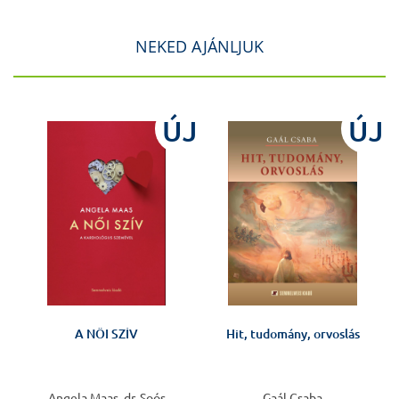
NEKED AJÁNLJUK
J
ÚJ
ÚJ
A NŐI SZÍV
Hit, tudomány, orvoslás
v
Angela Maas, dr. Soós
Gaál Csaba