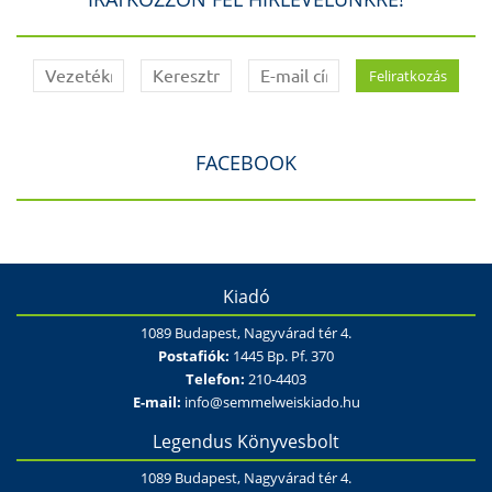
FACEBOOK
Kiadó
1089 Budapest, Nagyvárad tér 4.
Postafiók:
1445 Bp. Pf. 370
Telefon:
210-4403
E-mail:
info@semmelweiskiado.hu
Legendus Könyvesbolt
1089 Budapest, Nagyvárad tér 4.