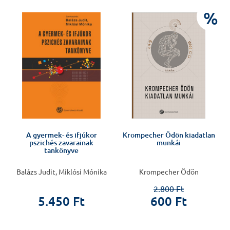
%
%
A gyermek- és ifjúkor
Krompecher Ödön kiadatlan
pszichés zavarainak
munkái
tankönyve
Balázs Judit, Miklósi Mónika
Krompecher Ödön
2.800 Ft
5.450 Ft
600 Ft