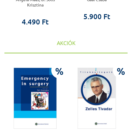
Krisztina
5.900 Ft
4.490 Ft
AKCIÓK
%
%
%