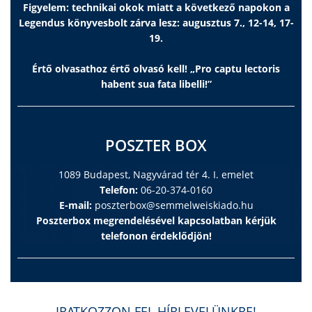
Figyelem: technikai okok miatt a következő napokon a
Legendus könyvesbolt zárva lesz: augusztus 7., 12-14, 17-
19.
Értő olvasathoz értő olvasó kell! „Pro captu lectoris
habent sua fata libelli!”
POSZTER BOX
1089 Budapest, Nagyvárad tér 4. I. emelet
Telefon:
06-20-374-0160
E-mail:
poszterbox@semmelweiskiado.hu
Poszterbox megrendelésével kapcsolatban kérjük
telefonon érdeklődjön!
IRATKOZZON FEL HÍRLEVELÜNKRE!