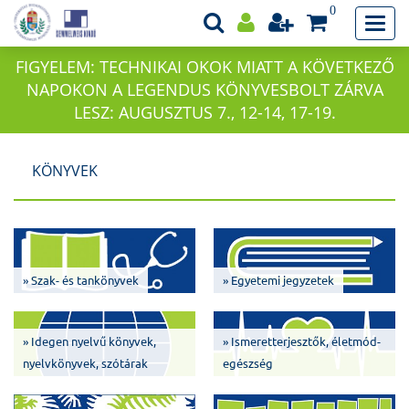
0
FIGYELEM: TECHNIKAI OKOK MIATT A KÖVETKEZŐ
NAPOKON A LEGENDUS KÖNYVESBOLT ZÁRVA
LESZ: AUGUSZTUS 7., 12-14, 17-19.
KÖNYVEK
» Szak- és tankönyvek
» Egyetemi jegyzetek
» Idegen nyelvű könyvek,
» Ismeretterjesztők, életmód-
nyelvkönyvek, szótárak
egészség