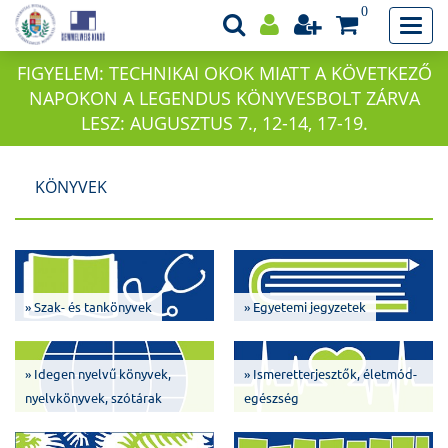
0
FIGYELEM: TECHNIKAI OKOK MIATT A KÖVETKEZŐ
NAPOKON A LEGENDUS KÖNYVESBOLT ZÁRVA
LESZ: AUGUSZTUS 7., 12-14, 17-19.
KÖNYVEK
» Szak- és tankönyvek
» Egyetemi jegyzetek
» Idegen nyelvű könyvek,
» Ismeretterjesztők, életmód-
nyelvkönyvek, szótárak
egészség