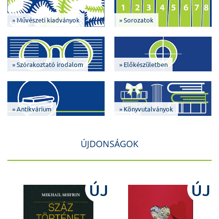
» Művészeti kiadványok
» Sorozatok
» Szórakoztató irodalom
» Előkészületben
» Antikvárium
» Könyvutalványok
ÚJDONSÁGOK
J
ÚJ
ÚJ