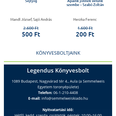
a
Sejtjog
Apáink jönnek velünk
szembe – Szabó Zoltán
Mandl József, Sajó András
Herzka Ferenc
2.600 Ft
1.600 Ft
500 Ft
200 Ft
KÖNYVESBOLTJAINK
Legendus Könyvesbolt
1089 Budapest, Nagyvárad tér 4., Aula (a Semmelweis
Egyetem toronyépülete)
Telefon:
06-1-210-4408
E-mail:
info@semmelweiskiado.hu
Nyitvatartási idő:
Hétfő, kedd, szerda, csütörtök, péntek: 10:00–16:00