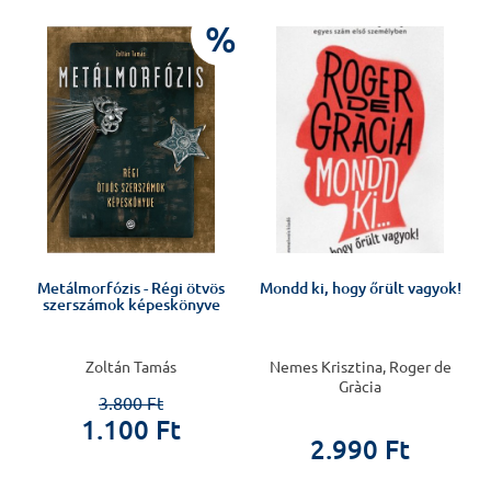
%
Metálmorfózis - Régi ötvös
Mondd ki, hogy őrült vagyok!
szerszámok képeskönyve
Zoltán Tamás
Nemes Krisztina, Roger de
Gràcia
3.800 Ft
1.100 Ft
2.990 Ft