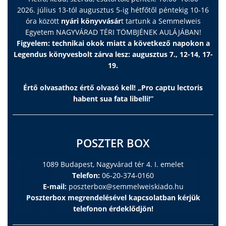
2026. július 13-tól augusztus 5-ig hétfőtől péntekig 10-16
óra között
nyári könyvvásár
t tartunk a Semmelweis
Egyetem NAGYVÁRAD TÉRI TÖMBJÉNEK AULÁJÁBAN!
Figyelem: technikai okok miatt a következő napokon a
Legendus könyvesbolt zárva lesz: augusztus 7., 12-14, 17-
19.
Értő olvasathoz értő olvasó kell! „Pro captu lectoris
habent sua fata libelli!”
POSZTER BOX
1089 Budapest, Nagyvárad tér 4. I. emelet
Telefon:
06-20-374-0160
E-mail:
poszterbox@semmelweiskiado.hu
Poszterbox megrendelésével kapcsolatban kérjük
telefonon érdeklődjön!