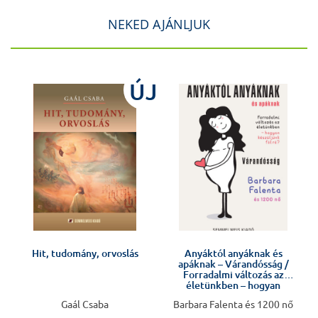
NEKED AJÁNLJUK
J
ÚJ
Hit, tudomány, orvoslás
Anyáktól anyáknak és
apáknak – Várandósság /
v
Forradalmi változás az
életünkben – hogyan
készüljünk fel rá?
Gaál Csaba
Barbara Falenta és 1200 nő