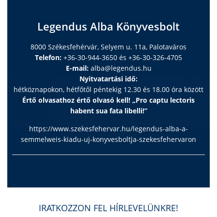
Legendus Alba Könyvesbolt
8000 Székesfehérvár, Selyem u. 11a, Palotaváros
Telefon:
+36-30-944-3650 és +36-30-326-4705
E-mail:
alba@legendus.hu
Nyitvatartási idő:
hétköznapokon, hétfőtől péntekig 12.30 és 18.00 óra között
Értő olvasathoz értő olvasó kell! „Pro captu lectoris
habent sua fata libelli!”
https://www.szekesfehervar.hu/legendus-alba-a-
semmelweis-kiadu-uj-konyvesboltja-szekesfehervaron
IRATKOZZON FEL HÍRLEVELÜNKRE!