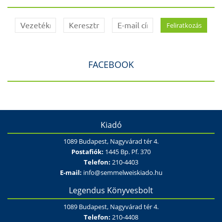
FACEBOOK
Kiadó
1089 Budapest, Nagyvárad tér 4.
Postafiók:
1445 Bp. Pf. 370
Telefon:
210-4403
E-mail:
info@semmelweiskiado.hu
Legendus Könyvesbolt
1089 Budapest, Nagyvárad tér 4.
Telefon:
210-4408