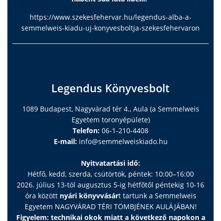
https://www.szekesfehervar.hu/legendus-alba-a-
semmelweis-kiadu-uj-konyvesboltja-szekesfehervaron
Legendus Könyvesbolt
1089 Budapest, Nagyvárad tér 4., Aula (a Semmelweis
Egyetem toronyépülete)
Telefon:
06-1-210-4408
E-mail:
info@semmelweiskiado.hu
Nyitvatartási idő:
Hétfő, kedd, szerda, csütörtök, péntek: 10:00–16:00
2026. július 13-tól augusztus 5-ig hétfőtől péntekig 10-16
óra között
nyári könyvvásár
t tartunk a Semmelweis
Egyetem NAGYVÁRAD TÉRI TÖMBJÉNEK AULÁJÁBAN!
Figyelem: technikai okok miatt a következő napokon a