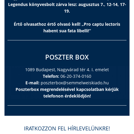
Legendus könyvesbolt zárva lesz: augusztus 7., 12-14, 17-
19.
Értő olvasathoz értő olvasó kell! „Pro captu lectoris
habent sua fata libelli!”
POSZTER BOX
1089 Budapest, Nagyvárad tér 4. I. emelet
Telefon:
06-20-374-0160
E-mail:
poszterbox@semmelweiskiado.hu
Poszterbox megrendelésével kapcsolatban kérjük
telefonon érdeklődjön!
IRATKOZZON FEL HÍRLEVELÜNKRE!