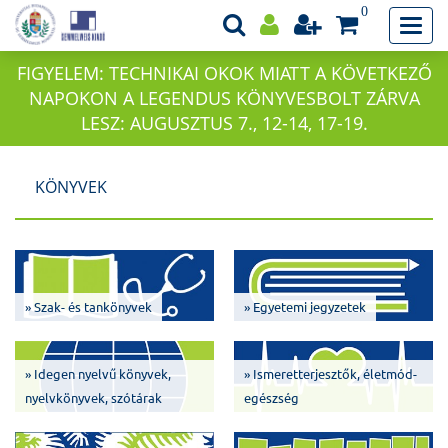
0
FIGYELEM: TECHNIKAI OKOK MIATT A KÖVETKEZŐ
NAPOKON A LEGENDUS KÖNYVESBOLT ZÁRVA
LESZ: AUGUSZTUS 7., 12-14, 17-19.
KÖNYVEK
» Szak- és tankönyvek
» Egyetemi jegyzetek
» Idegen nyelvű könyvek,
» Ismeretterjesztők, életmód-
nyelvkönyvek, szótárak
egészség