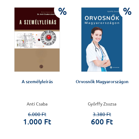
J
%
%
A személyleírás
Orvosnők Magyarországon
Anti Csaba
Győrffy Zsuzsa
6.000 Ft
3.380 Ft
1.000 Ft
600 Ft