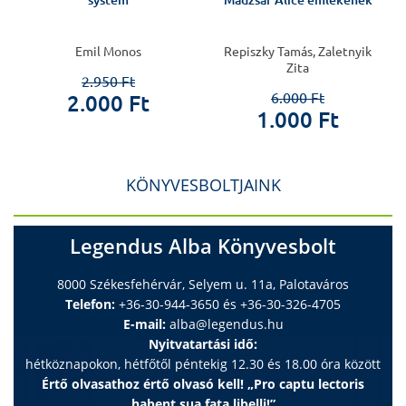
system
Madzsar Alice emlékének
Emil Monos
Repiszky Tamás, Zaletnyik
Zita
2.950 Ft
6.000 Ft
2.000 Ft
1.000 Ft
KÖNYVESBOLTJAINK
Legendus Alba Könyvesbolt
8000 Székesfehérvár, Selyem u. 11a, Palotaváros
Telefon:
+36-30-944-3650 és +36-30-326-4705
E-mail:
alba@legendus.hu
Nyitvatartási idő:
hétköznapokon, hétfőtől péntekig 12.30 és 18.00 óra között
Értő olvasathoz értő olvasó kell! „Pro captu lectoris
habent sua fata libelli!”