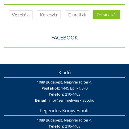
FACEBOOK
Kiadó
1089 Budapest, Nagyvárad tér 4.
Postafiók:
1445 Bp. Pf. 370
Telefon:
210-4403
E-mail:
info@semmelweiskiado.hu
Legendus Könyvesbolt
1089 Budapest, Nagyvárad tér 4.
Telefon:
210-4408