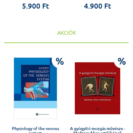
5.900 Ft
4.900 Ft
AKCIÓK
%
%
%
Physiology of the venous
A gyógyító mozgás művésze -