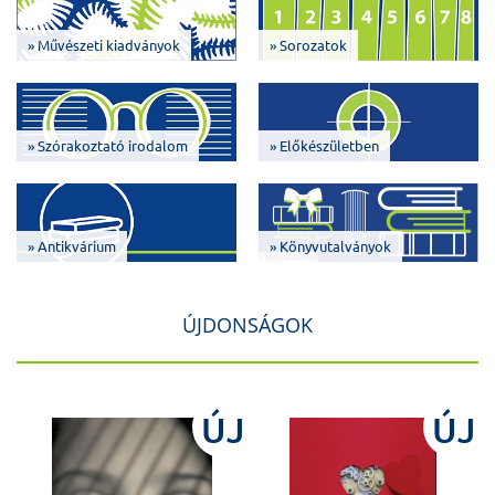
» Művészeti kiadványok
» Sorozatok
» Szórakoztató irodalom
» Előkészületben
» Antikvárium
» Könyvutalványok
ÚJDONSÁGOK
J
ÚJ
ÚJ