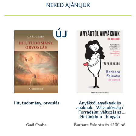
NEKED AJÁNLJUK
ÚJ
!
Hit, tudomány, orvoslás
Anyáktól anyáknak és
apáknak – Várandósság /
Forradalmi változás az
életünkben – hogyan
készüljünk fel rá?
Gaál Csaba
Barbara Falenta és 1200 nő