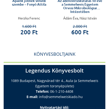
a
Apáink jönnek velünk
Az adenovíruskutatás 50 éve
szembe – Fonyó Attila
a Semmelweis Egyetem
Orvosi Mikrobiológiai
Intézetében
Herzka Ferenc
Ádám Éva, Nász István
1.600 Ft
2.000 Ft
200 Ft
600 Ft
KÖNYVESBOLTJAINK
Legendus Könyvesbolt
1089 Budapest, Nagyvárad tér 4., Aula (a Semmelweis
Egyetem toronyépülete)
Telefon:
06-1-210-4408
E-mail:
info@semmelweiskiado.hu
Nyitvatartási idő: