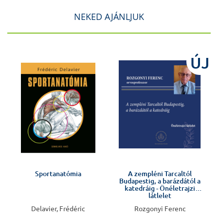
NEKED AJÁNLJUK
J
ÚJ
Előkészületben
Sportanatómia
A zempléni Tarcaltól
Budapestig, a barázdától a
v
katedráig - Önéletrajzi
látlelet
Delavier, Frédéric
Rozgonyi Ferenc