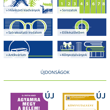
» Művészeti kiadványok
» Sorozatok
» Szórakoztató irodalom
» Előkészületben
» Antikvárium
» Könyvutalványok
ÚJDONSÁGOK
J
ÚJ
ÚJ