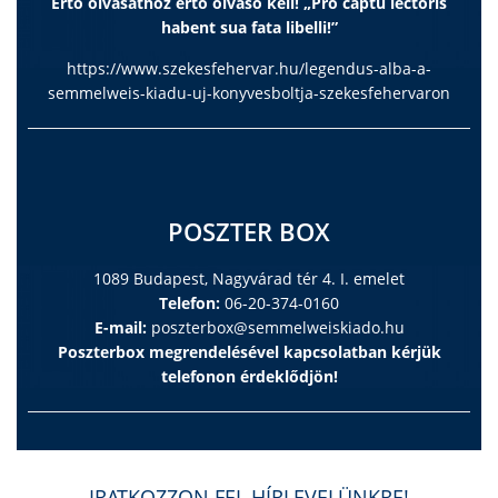
Értő olvasathoz értő olvasó kell! „Pro captu lectoris
habent sua fata libelli!”
https://www.szekesfehervar.hu/legendus-alba-a-
semmelweis-kiadu-uj-konyvesboltja-szekesfehervaron
POSZTER BOX
1089 Budapest, Nagyvárad tér 4. I. emelet
Telefon:
06-20-374-0160
E-mail:
poszterbox@semmelweiskiado.hu
Poszterbox megrendelésével kapcsolatban kérjük
telefonon érdeklődjön!
IRATKOZZON FEL HÍRLEVELÜNKRE!