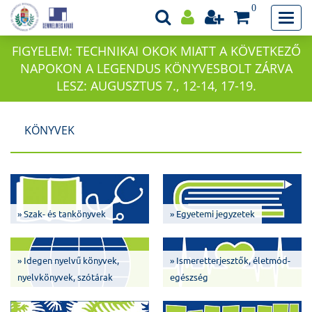
0
FIGYELEM: TECHNIKAI OKOK MIATT A KÖVETKEZŐ
NAPOKON A LEGENDUS KÖNYVESBOLT ZÁRVA
LESZ: AUGUSZTUS 7., 12-14, 17-19.
KÖNYVEK
» Szak- és tankönyvek
» Egyetemi jegyzetek
» Idegen nyelvű könyvek,
» Ismeretterjesztők, életmód-
nyelvkönyvek, szótárak
egészség