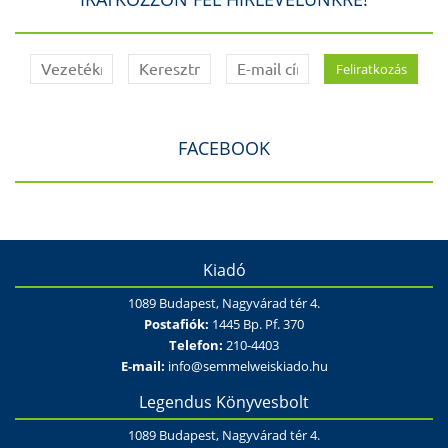
FACEBOOK
Kiadó
1089 Budapest, Nagyvárad tér 4.
Postafiók:
1445 Bp. Pf. 370
Telefon:
210-4403
E-mail:
info@semmelweiskiado.hu
Legendus Könyvesbolt
1089 Budapest, Nagyvárad tér 4.