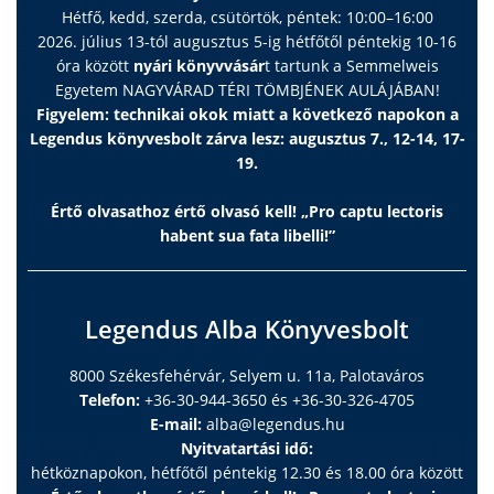
Hétfő, kedd, szerda, csütörtök, péntek: 10:00–16:00
2026. július 13-tól augusztus 5-ig hétfőtől péntekig 10-16
óra között
nyári könyvvásár
t tartunk a Semmelweis
Egyetem NAGYVÁRAD TÉRI TÖMBJÉNEK AULÁJÁBAN!
Figyelem: technikai okok miatt a következő napokon a
Legendus könyvesbolt zárva lesz: augusztus 7., 12-14, 17-
19.
Értő olvasathoz értő olvasó kell! „Pro captu lectoris
habent sua fata libelli!”
Legendus Alba Könyvesbolt
8000 Székesfehérvár, Selyem u. 11a, Palotaváros
Telefon:
+36-30-944-3650 és +36-30-326-4705
E-mail:
alba@legendus.hu
Nyitvatartási idő:
hétköznapokon, hétfőtől péntekig 12.30 és 18.00 óra között