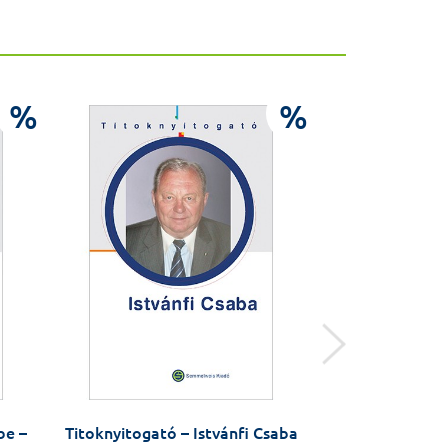
%
%
be –
Titoknyitogató – Istvánfi Csaba
Az onkológ