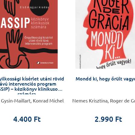
ilkossági kísérlet utáni rövid
Mondd ki, hogy őrült vagy
ávú intervenciós program
SIP) – kézikönyv klinikusok
számára
 Gysin-Maillart, Konrad Michel
Nemes Krisztina, Roger de G
4.400 Ft
2.990 Ft