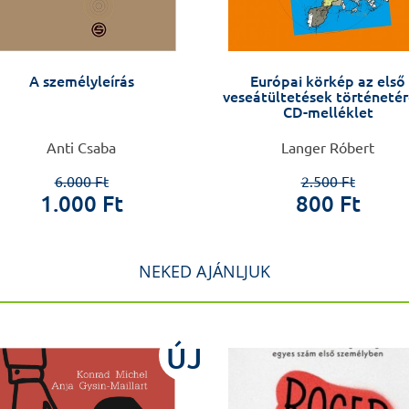
A személyleírás
Európai körkép az első
veseátültetések történetér
CD-melléklet
Anti Csaba
Langer Róbert
6.000 Ft
2.500 Ft
1.000 Ft
800 Ft
NEKED AJÁNLJUK
ÚJ