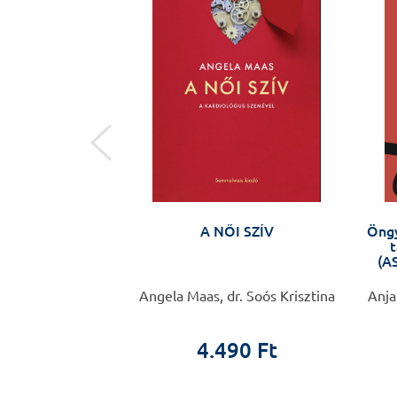
natómia
A NŐI SZÍV
Öngy
t
(AS
 Frédéric
Angela Maas, dr. Soós Krisztina
Anja
0 Ft
4.490 Ft