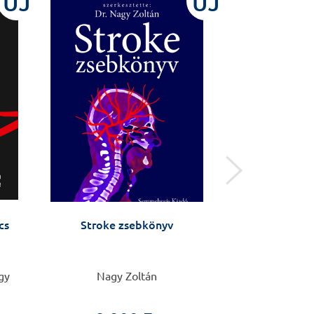
ÚJ
ÚJ
cs
Stroke zsebkönyv
Arcképek -
örökösök: Dr.
gy
Nagy Zoltán
4.9