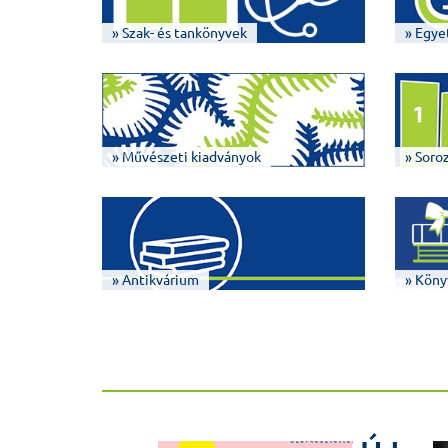
» Szak- és tankönyvek
» Egye
» Művészeti kiadványok
» Soro
» Antikvárium
» Köny