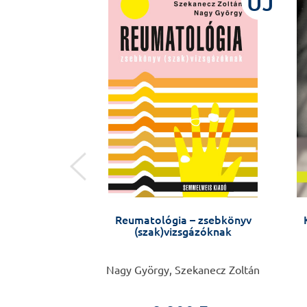
ÚJ
ÚJ
 vademecum
Reumatológia – zsebkönyv
(szak)vizsgázóknak
Szijártó Attila
Nagy György, Szekanecz Zoltán