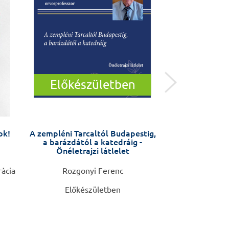
Előkészületben
ok!
A zempléni Tarcaltól Budapestig,
Anyáktól anyák
a barázdától a katedráig -
Várandósság
Önéletrajzi látlelet
változás az éle
készüljü
ràcia
Rozgonyi Ferenc
Barbara Fale
Előkészületben
4.9