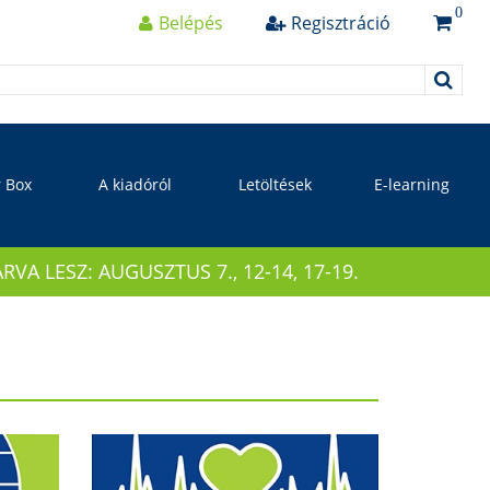
0
Belépés
Regisztráció
r Box
A kiadóról
Letöltések
E-learning
 LESZ: AUGUSZTUS 7., 12-14, 17-19.