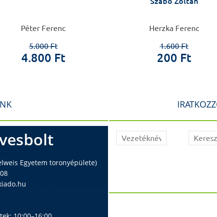
Szabó Zoltán
Péter Ferenc
Herzka Ferenc
5.000 Ft
1.600 Ft
4.800 Ft
200 Ft
INK
IRATKOZZ
vesbolt
elweis Egyetem toronyépülete)
408
iado.hu
ntek: 10:00–16:00