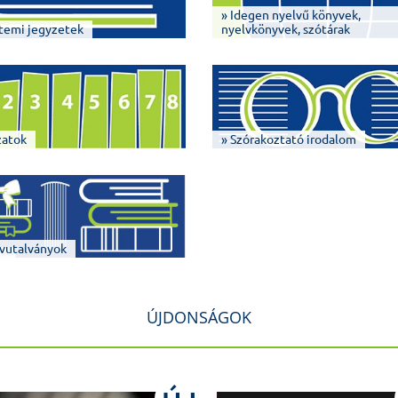
» Idegen nyelvű könyvek,
temi jegyzetek
nyelvkönyvek, szótárak
zatok
» Szórakoztató irodalom
vutalványok
ÚJDONSÁGOK