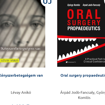
ÚJ
Kényszerbetegségem van
Oral surgery propaedeuti
Lévay Anikó
Árpád Joób-Fancsaly, Györ
Komlós