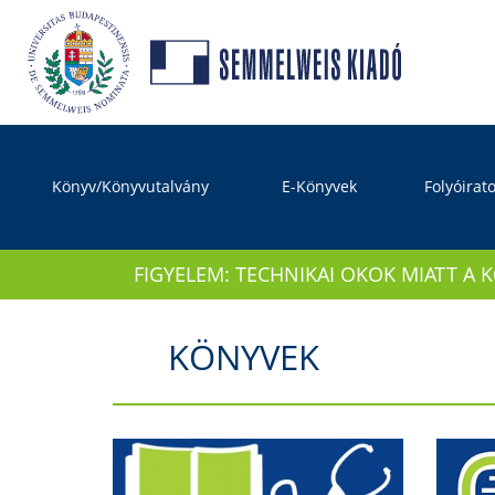
Könyv/Könyvutalvány
E-Könyvek
Folyóirat
FIGYELEM: TECHNIKAI OKOK MIATT A 
KÖNYVEK