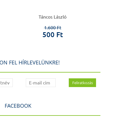
Táncos László
Matolcsy András
1.600 Ft
12.5
500 Ft
10.0
ON FEL HÍRLEVELÜNKRE!
FACEBOOK