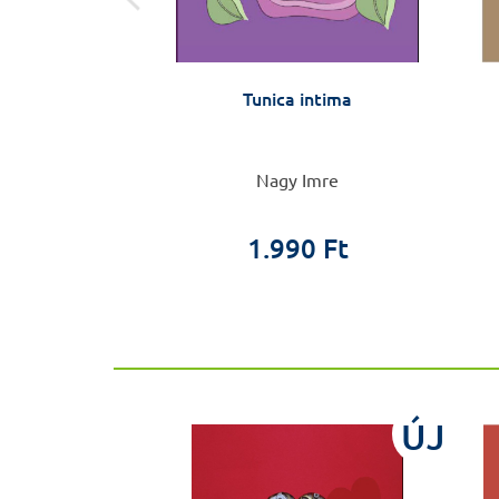
dön kiadatlan
Tunica intima
kái
her Ödön
Nagy Imre
0 Ft
 Ft
1.990 Ft
ÚJ