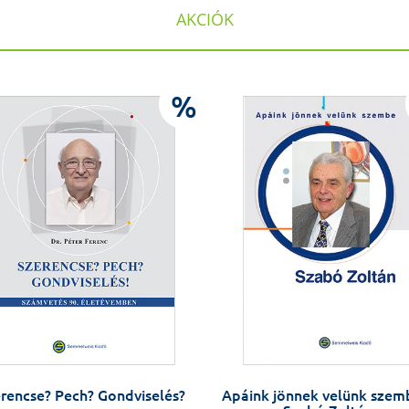
AKCIÓK
%
rencse? Pech? Gondviselés?
Apáink jönnek velünk szem