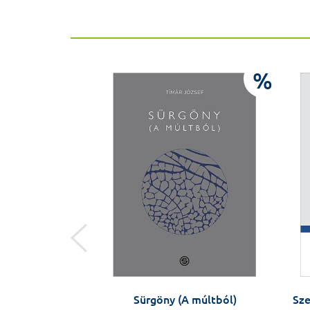
%
%
yakorlatok
Sürgöny (A múltból)
Sze