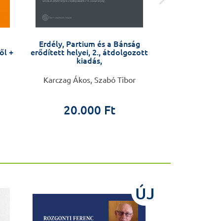
Erdély, Partium és a Bánság
Egészség elvitel
ől +
erődített helyei, 2., átdolgozott
önmagadért tehe
kiadás,
Önmagamnak 
Karczag Ákos, Szabó Tibor
Papp
20.000 Ft
4.8
ÚJ