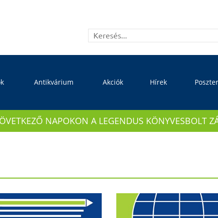
ok
Antikvárium
Akciók
Hírek
Poszte
KÖVETKEZŐ NAPOKON A LEGENDUS KÖNYVESBOLT ZÁRVA