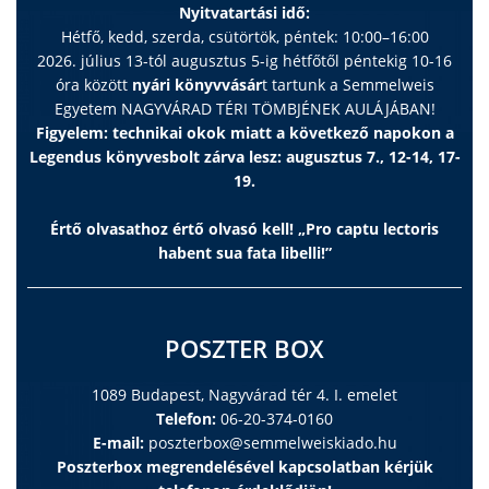
Nyitvatartási idő:
Hétfő, kedd, szerda, csütörtök, péntek: 10:00–16:00
2026. július 13-tól augusztus 5-ig hétfőtől péntekig 10-16
óra között
nyári könyvvásár
t tartunk a Semmelweis
Egyetem NAGYVÁRAD TÉRI TÖMBJÉNEK AULÁJÁBAN!
Figyelem: technikai okok miatt a következő napokon a
Legendus könyvesbolt zárva lesz: augusztus 7., 12-14, 17-
19.
Értő olvasathoz értő olvasó kell! „Pro captu lectoris
habent sua fata libelli!”
POSZTER BOX
1089 Budapest, Nagyvárad tér 4. I. emelet
Telefon:
06-20-374-0160
E-mail:
poszterbox@semmelweiskiado.hu
Poszterbox megrendelésével kapcsolatban kérjük