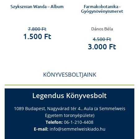
Szyksznian Wanda – Album
Farmakobotanika -
Gyógynövényismeret
7.800 Ft
Dános Béla
1.500 Ft
4.500 Ft
3.000 Ft
KÖNYVESBOLTJAINK
Legendus Könyvesbolt
1089 Budapest, Nagyvárad tér 4., Aula (a Semmelweis
Egyetem toronyépülete)
Telefon:
06-1-210-4408
E-mail:
info@semmelweiskiado.hu