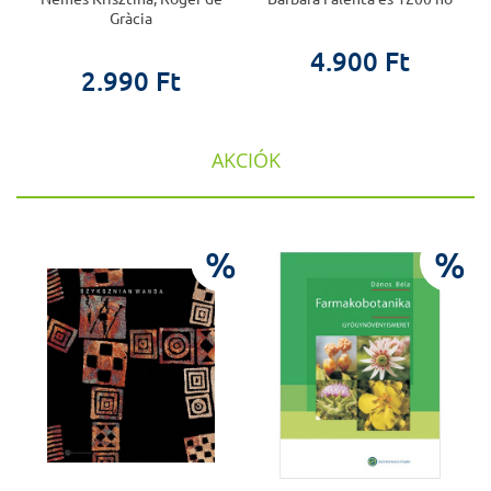
Gràcia
4.900 Ft
2.990 Ft
AKCIÓK
%
%
%