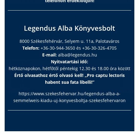
telefonon érdeklődjön!
Legendus Alba Könyvesbolt
8000 Székesfehérvár, Selyem u. 11a, Palotaváros
Telefon:
+36-30-944-3650 és +36-30-326-4705
E-mail:
alba@legendus.hu
Nyitvatartási idő:
hétköznapokon, hétfőtől péntekig 12.30 és 18.00 óra között
Értő olvasathoz értő olvasó kell! „Pro captu lectoris
habent sua fata libelli!”
https://www.szekesfehervar.hu/legendus-alba-a-
semmelweis-kiadu-uj-konyvesboltja-szekesfehervaron