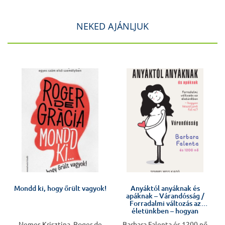
NEKED AJÁNLJUK
J
Mondd ki, hogy őrült vagyok!
Anyáktól anyáknak és
apáknak – Várandósság /
v
Forradalmi változás az
életünkben – hogyan
készüljünk fel rá?
Nemes Krisztina, Roger de
Barbara Falenta és 1200 nő