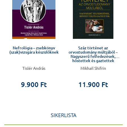
Nefrológia – zsebkönyv
Száz történet az
a
(szak)vizsgára készülőknek
orvostudomány múltjából –
Nagyszerű felfedezések,
hőstettek és gaztettek
Tislér András
Mikhail Shifrin
9.900 Ft
11.900 Ft
SIKERLISTA