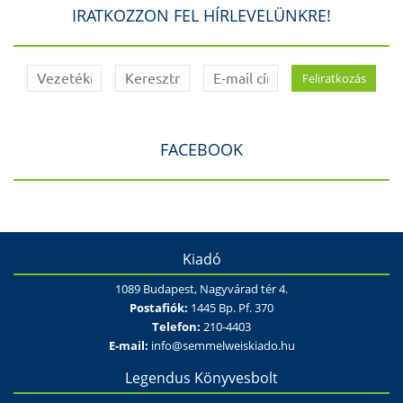
IRATKOZZON FEL HÍRLEVELÜNKRE!
FACEBOOK
Kiadó
1089 Budapest, Nagyvárad tér 4.
Postafiók:
1445 Bp. Pf. 370
Telefon:
210-4403
E-mail:
info@semmelweiskiado.hu
Legendus Könyvesbolt