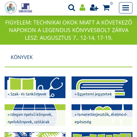
0
FIGYELEM: TECHNIKAI OKOK MIATT A KÖVETKEZŐ
NAPOKON A LEGENDUS KÖNYVESBOLT ZÁRVA
LESZ: AUGUSZTUS 7., 12-14, 17-19.
KÖNYVEK
» Szak- és tankönyvek
» Egyetemi jegyzetek
» Idegen nyelvű könyvek,
» Ismeretterjesztők, életmód-
nyelvkönyvek, szótárak
egészség