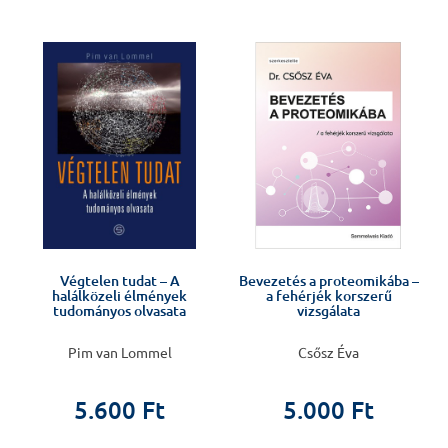
J
Végtelen tudat – A
Bevezetés a proteomikába –
halálközeli élmények
a fehérjék korszerű
tudományos olvasata
vizsgálata
Pim van Lommel
Csősz Éva
5.600 Ft
5.000 Ft