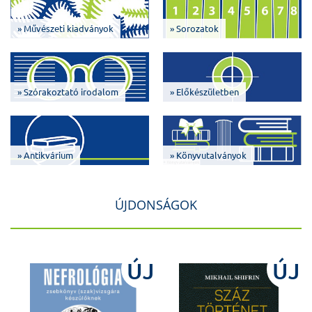
» Művészeti kiadványok
» Sorozatok
» Szórakoztató irodalom
» Előkészületben
» Antikvárium
» Könyvutalványok
ÚJDONSÁGOK
J
ÚJ
ÚJ