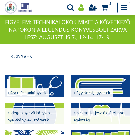
0
FIGYELEM: TECHNIKAI OKOK MIATT A KÖVETKEZŐ
NAPOKON A LEGENDUS KÖNYVESBOLT ZÁRVA
LESZ: AUGUSZTUS 7., 12-14, 17-19.
KÖNYVEK
» Szak- és tankönyvek
» Egyetemi jegyzetek
» Idegen nyelvű könyvek,
» Ismeretterjesztők, életmód-
nyelvkönyvek, szótárak
egészség