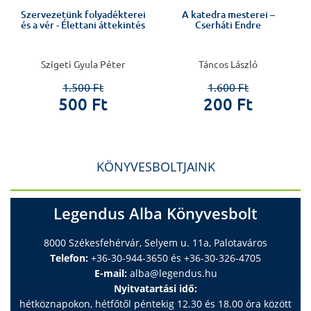
s
Szervezetünk folyadékterei
A katedra mesterei –
és a vér - Élettani áttekintés
Cserháti Endre
Szigeti Gyula Péter
Táncos László
1.500 Ft
1.600 Ft
500 Ft
200 Ft
KÖNYVESBOLTJAINK
Legendus Alba Könyvesbolt
8000 Székesfehérvár, Selyem u. 11a, Palotaváros
Telefon:
+36-30-944-3650 és +36-30-326-4705
E-mail:
alba@legendus.hu
Nyitvatartási idő:
hétköznapokon, hétfőtől péntekig 12.30 és 18.00 óra között