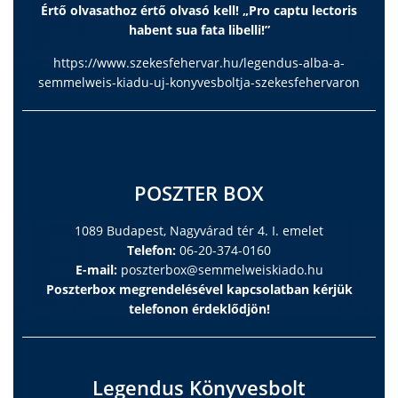
Értő olvasathoz értő olvasó kell! „Pro captu lectoris
habent sua fata libelli!”
https://www.szekesfehervar.hu/legendus-alba-a-
semmelweis-kiadu-uj-konyvesboltja-szekesfehervaron
POSZTER BOX
1089 Budapest, Nagyvárad tér 4. I. emelet
Telefon:
06-20-374-0160
E-mail:
poszterbox@semmelweiskiado.hu
Poszterbox megrendelésével kapcsolatban kérjük
telefonon érdeklődjön!
Legendus Könyvesbolt