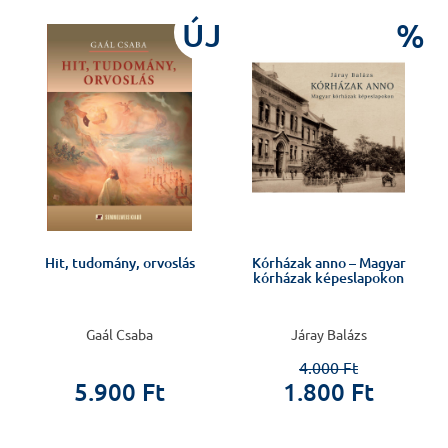
%
ÚJ
%
s
Hit, tudomány, orvoslás
Kórházak anno – Magyar
kórházak képeslapokon
.
Gaál Csaba
Járay Balázs
4.000 Ft
5.900 Ft
1.800 Ft