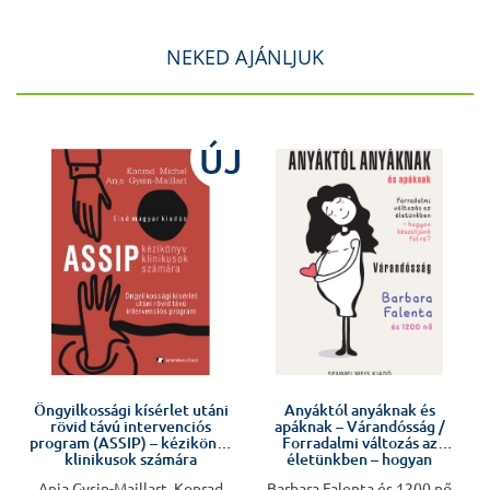
NEKED AJÁNLJUK
ÚJ
Öngyilkossági kísérlet utáni
Anyáktól anyáknak és
rövid távú intervenciós
apáknak – Várandósság /
program (ASSIP) – kézikönyv
Forradalmi változás az
klinikusok számára
életünkben – hogyan
készüljünk fel rá?
Anja Gysin-Maillart, Konrad
Barbara Falenta és 1200 nő