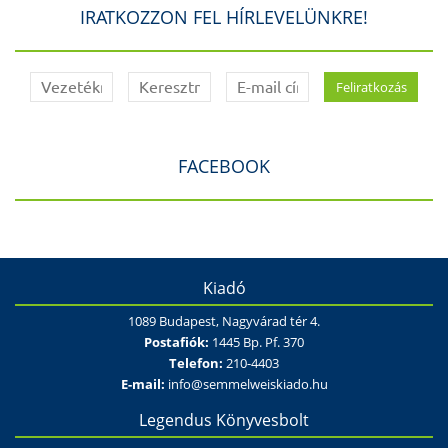
IRATKOZZON FEL HÍRLEVELÜNKRE!
FACEBOOK
Kiadó
1089 Budapest, Nagyvárad tér 4.
Postafiók:
1445 Bp. Pf. 370
Telefon:
210-4403
E-mail:
info@semmelweiskiado.hu
Legendus Könyvesbolt