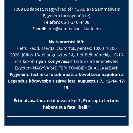
1089 Budapest, Nagyvárad tér 4., Aula (a Semmelweis
Egyetem toronyépülete)
Telefon:
06-1-210-4408
E-mail:
info@semmelweiskiado.hu
Nyitvatartási idő:
Hétfő, kedd, szerda, csütörtök, péntek: 10:00–16:00
2026. július 13-tól augusztus 5-ig hétfőtől péntekig 10-16
óra között
nyári könyvvásár
t tartunk a Semmelweis
Egyetem NAGYVÁRAD TÉRI TÖMBJÉNEK AULÁJÁBAN!
Figyelem: technikai okok miatt a következő napokon a
Legendus könyvesbolt zárva lesz: augusztus 7., 12-14, 17-
19.
Értő olvasathoz értő olvasó kell! „Pro captu lectoris
habent sua fata libelli!”