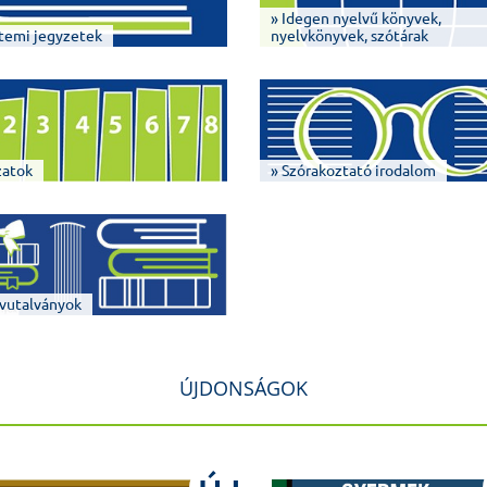
» Idegen nyelvű könyvek,
temi jegyzetek
nyelvkönyvek, szótárak
zatok
» Szórakoztató irodalom
vutalványok
ÚJDONSÁGOK