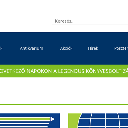
ok
Antikvárium
Akciók
Hírek
Poszte
KÖVETKEZŐ NAPOKON A LEGENDUS KÖNYVESBOLT ZÁRVA