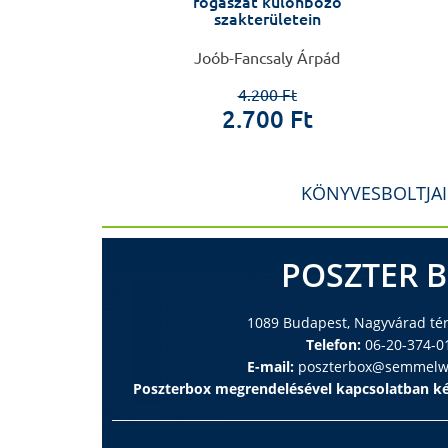
fogászat különböző
szakterületein
Zoltán
Joób-Fancsaly Árpád
00 Ft
4.200 Ft
0 Ft
2.700 Ft
KÖNYVESBOLTJA
POSZTER 
1089 Budapest, Nagyvárad tér 
Telefon:
06-20-374-0
E-mail:
poszterbox@semmelwe
Poszterbox megrendelésével kapcsolatban ké