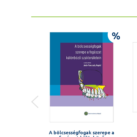
%
%
 neurológia
A bölcsességfogak szerepe a