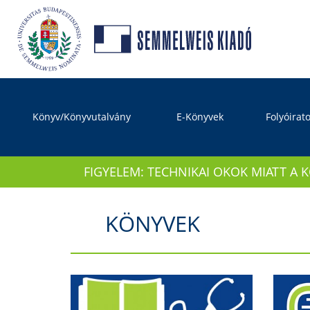
Könyv/Könyvutalvány
E-Könyvek
Folyóirat
FIGYELEM: TECHNIKAI OKOK MIATT A 
KÖNYVEK