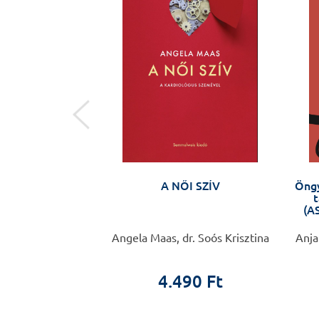
ak és apáknak –
A NŐI SZÍV
Öngy
/ Forradalmi
t
tünkben – hogyan
(AS
k fel rá?
ta és 1200 nő
Angela Maas, dr. Soós Krisztina
Anja
0 Ft
4.490 Ft