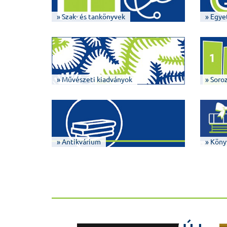
» Szak- és tankönyvek
» Egye
» Művészeti kiadványok
» Soro
» Antikvárium
» Köny