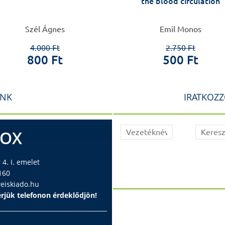
the blood circulation
Szél Ágnes
Emil Monos
4.000 Ft
2.750 Ft
800 Ft
500 Ft
INK
IRATKOZZ
BOX
4. I. emelet
160
iskiado.hu
rjük telefonon érdeklődjön!