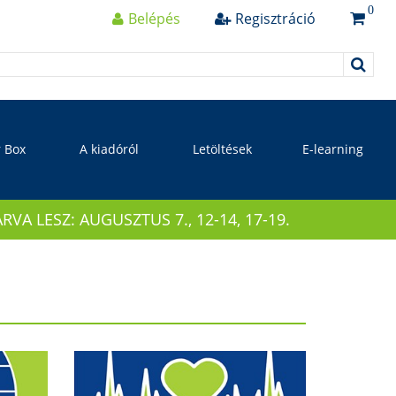
0
Belépés
Regisztráció
r Box
A kiadóról
Letöltések
E-learning
 LESZ: AUGUSZTUS 7., 12-14, 17-19.