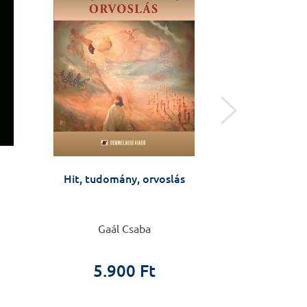
Előkés
Hit, tudomány, orvoslás
A zempléni Tarc
a barázdától
Önéletraj
Gaál Csaba
Rozgony
Előkés
5.900 Ft