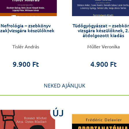
Nefrológia – zsebkönyv
Tüdőgyógyászat – zsebkö
szak)vizsgára készülőknek
vizsgára készülőknek, 2.
átdolgozott kiadás
Tislér András
Müller Veronika
9.900 Ft
4.900 Ft
NEKED AJÁNLJUK
ÚJ