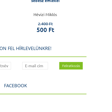
sebész emlékei
Hévizi Miklós
Péter
2.400 Ft
5.0
500 Ft
4.8
ON FEL HÍRLEVELÜNKRE!
FACEBOOK