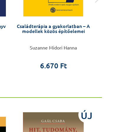
nyv
Családterápia a gyakorlatban – A
Egészség elvitel
modellek közös építőelemei
önmagadért tehe
Önmagamnak 
Suzanne Midori Hanna
Papp
6.670 Ft
4.8
ÚJ