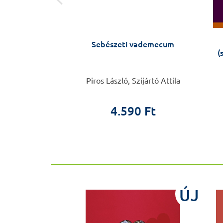
mámora
Sebészeti vademecum
(
r Vera
Piros László, Szijártó Attila
0 Ft
 Ft
4.590 Ft
ÚJ