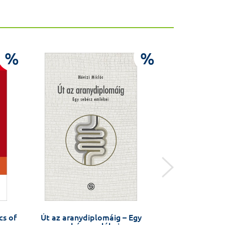
%
%
s of
Út az aranydiplomáig – Egy
Szerencse? Pec