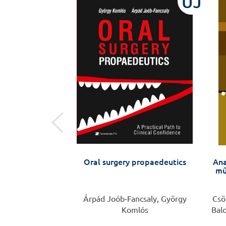
ÚJ
ÚJ
eddőségről - A
Oral surgery propaedeutics
Ana
tkeresés és a
mű
 történetei
lla, Veronika
Árpád Joób-Fancsaly, György
Csö
trova
Komlós
Bal