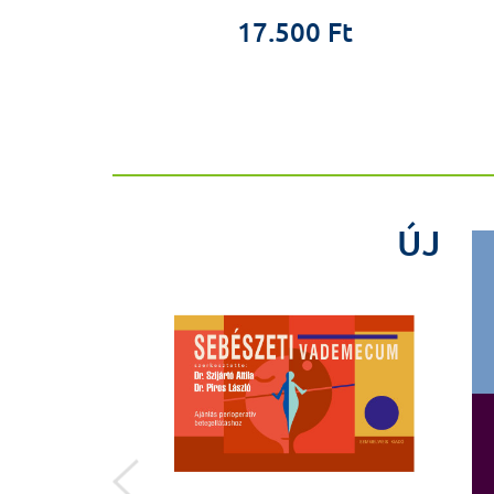
0 Ft
17.500 Ft
%
ÚJ