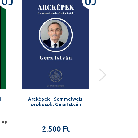
ÚJ
ÚJ
i
Arcképek - Semmelweis-
Copyright in Ac
örökösök: Gera István
– Rights and Re
Schola
ngi
Walter 
2.500 Ft